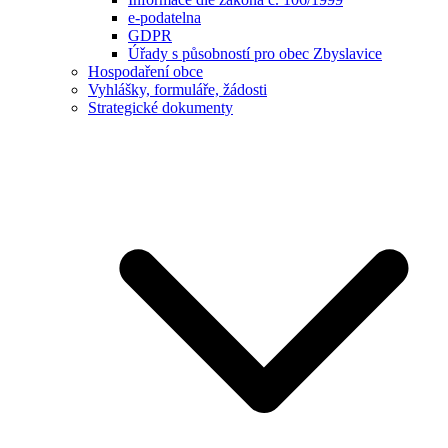
e-podatelna
GDPR
Úřady s působností pro obec Zbyslavice
Hospodaření obce
Vyhlášky, formuláře, žádosti
Strategické dokumenty