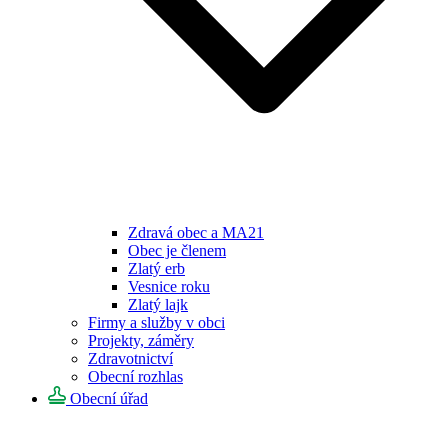
Zdravá obec a MA21
Obec je členem
Zlatý erb
Vesnice roku
Zlatý lajk
Firmy a služby v obci
Projekty, záměry
Zdravotnictví
Obecní rozhlas
Obecní úřad