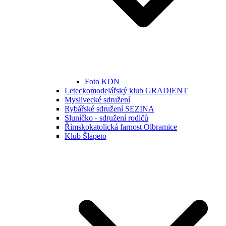
Foto KDN
Leteckomodelářský klub GRADIENT
Myslivecké sdružení
Rybářské sdružení SEZINA
Sluníčko - sdružení rodičů
Římskokatolická farnost Olbramice
Klub Šlapeto