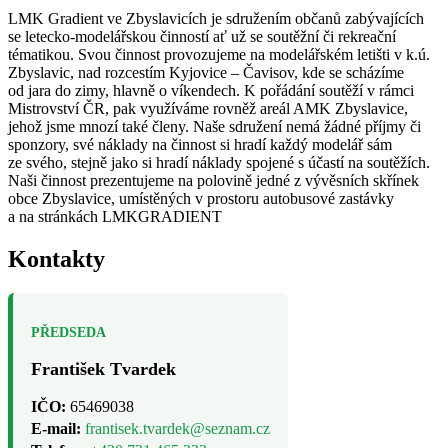
LMK Gradient ve Zbyslavicích je sdružením občanů zabývajících
se letecko-modelářskou činností ať už se soutěžní či rekreační
tématikou. Svou činnost provozujeme na modelářském letišti v k.ú.
Zbyslavic, nad rozcestím Kyjovice – Čavisov, kde se scházíme
od jara do zimy, hlavně o víkendech. K pořádání soutěží v rámci
Mistrovství ČR, pak využíváme rovněž areál AMK Zbyslavice,
jehož jsme mnozí také členy. Naše sdružení nemá žádné příjmy či
sponzory, své náklady na činnost si hradí každý modelář sám
ze svého, stejně jako si hradí náklady spojené s účastí na soutěžích.
Naši činnost prezentujeme na polovině jedné z vývěsních skřínek
obce Zbyslavice, umístěných v prostoru autobusové zastávky
a na stránkách LMKGRADIENT
Kontakty
PŘEDSEDA
František Tvardek
IČO:
65469038
E-mail:
frantisek.tvardek@seznam.cz