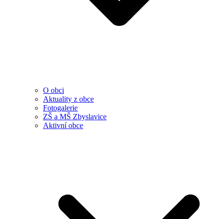
O obci
Aktuality z obce
Fotogalerie
ZŠ a MŠ Zbyslavice
Aktivní obce