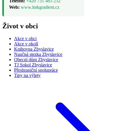
Telefon:
+420 731 465 232
Web:
www.lmkgradient.cz
Život v obci
Akce v obci
Akce v okolí
Knihovna Zbyslavice
Naučná stezka Zbyslavice
Obecní dům Zbyslavice
TJ Sokol Zbyslavice
Přeshraniční spolupráce
Tipy na výlety