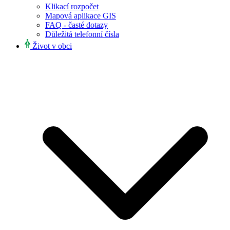
Klikací rozpočet
Mapová aplikace GIS
FAQ - časté dotazy
Důležitá telefonní čísla
Život v obci