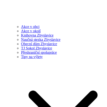
Akce v obci
Akce v okolí
Knihovna Zbyslavice
Naučná stezka Zbyslavice
Obecní dům Zbyslavice
TJ Sokol Zbyslavice
Přeshraniční spolupráce
Tipy na výlety