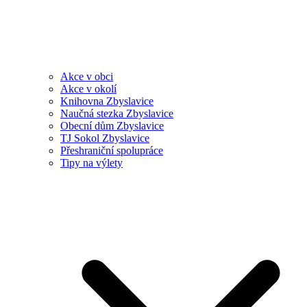
Akce v obci
Akce v okolí
Knihovna Zbyslavice
Naučná stezka Zbyslavice
Obecní dům Zbyslavice
TJ Sokol Zbyslavice
Přeshraniční spolupráce
Tipy na výlety