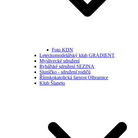
Foto KDN
Leteckomodelářský klub GRADIENT
Myslivecké sdružení
Rybářské sdružení SEZINA
Sluníčko - sdružení rodičů
Římskokatolická farnost Olbramice
Klub Šlapeto