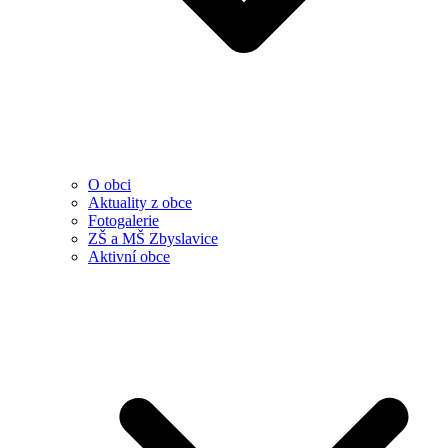
O obci
Aktuality z obce
Fotogalerie
ZŠ a MŠ Zbyslavice
Aktivní obce