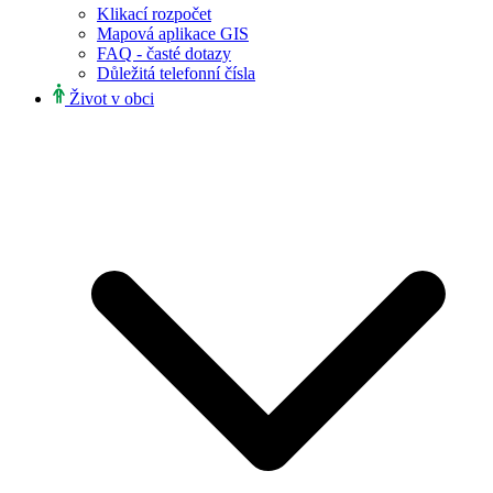
Klikací rozpočet
Mapová aplikace GIS
FAQ - časté dotazy
Důležitá telefonní čísla
Život v obci