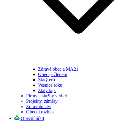
Zdravá obec a MA21
Obec je členem
Zlatý erb
Vesnice roku
Zlatý lajk
Firmy a služby v obci
Projekty, záměry
Zdravotnictví
Obecní rozhlas
Obecní úřad