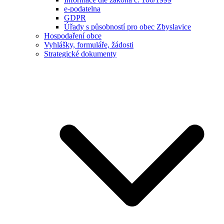
e-podatelna
GDPR
Úřady s působností pro obec Zbyslavice
Hospodaření obce
Vyhlášky, formuláře, žádosti
Strategické dokumenty