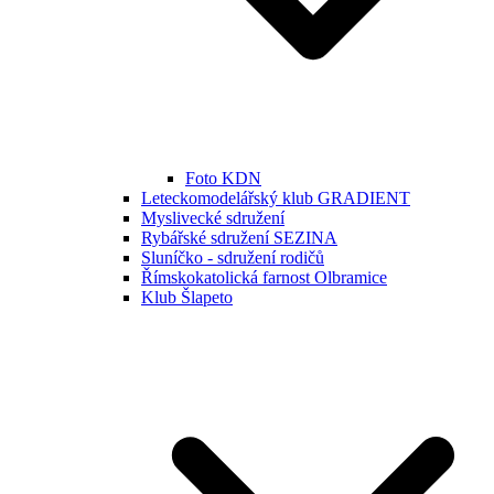
Foto KDN
Leteckomodelářský klub GRADIENT
Myslivecké sdružení
Rybářské sdružení SEZINA
Sluníčko - sdružení rodičů
Římskokatolická farnost Olbramice
Klub Šlapeto