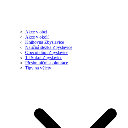
Akce v obci
Akce v okolí
Knihovna Zbyslavice
Naučná stezka Zbyslavice
Obecní dům Zbyslavice
TJ Sokol Zbyslavice
Přeshraniční spolupráce
Tipy na výlety