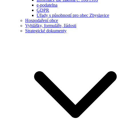
e-podatelna
GDPR
Úřady s působností pro obec Zbyslavice
Hospodaření obce
Vyhlášky, formuláře, žádosti
Strategické dokumenty