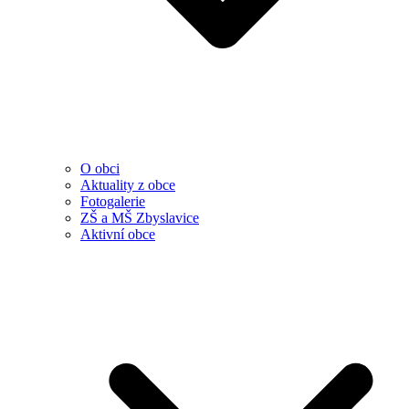
O obci
Aktuality z obce
Fotogalerie
ZŠ a MŠ Zbyslavice
Aktivní obce