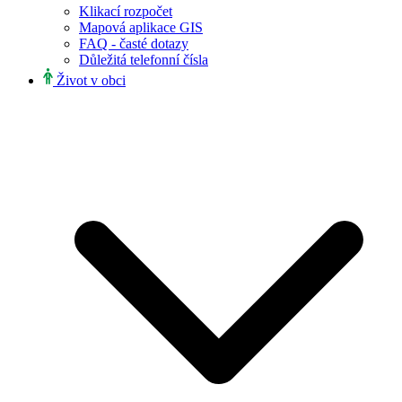
Klikací rozpočet
Mapová aplikace GIS
FAQ - časté dotazy
Důležitá telefonní čísla
Život v obci