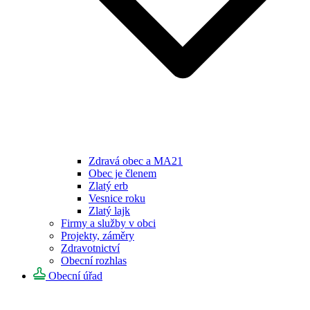
Zdravá obec a MA21
Obec je členem
Zlatý erb
Vesnice roku
Zlatý lajk
Firmy a služby v obci
Projekty, záměry
Zdravotnictví
Obecní rozhlas
Obecní úřad