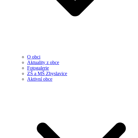
O obci
Aktuality z obce
Fotogalerie
ZŠ a MŠ Zbyslavice
Aktivní obce