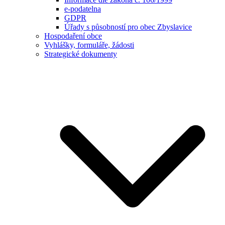
e-podatelna
GDPR
Úřady s působností pro obec Zbyslavice
Hospodaření obce
Vyhlášky, formuláře, žádosti
Strategické dokumenty