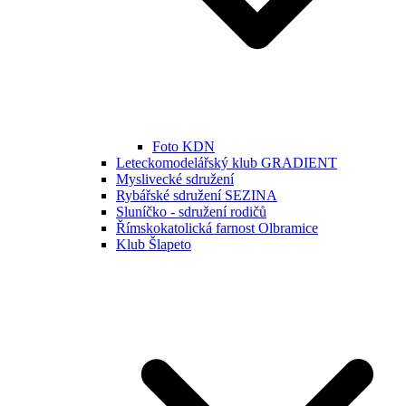
Foto KDN
Leteckomodelářský klub GRADIENT
Myslivecké sdružení
Rybářské sdružení SEZINA
Sluníčko - sdružení rodičů
Římskokatolická farnost Olbramice
Klub Šlapeto