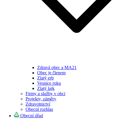
Zdravá obec a MA21
Obec je členem
Zlatý erb
Vesnice roku
Zlatý lajk
Firmy a služby v obci
Projekty, záměry
Zdravotnictví
Obecní rozhlas
Obecní úřad