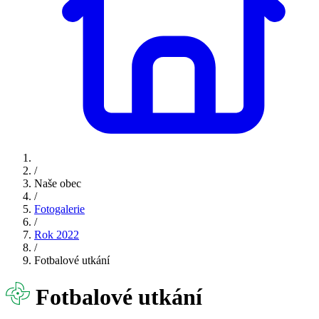
/
Naše obec
/
Fotogalerie
/
Rok 2022
/
Fotbalové utkání
Fotbalové utkání