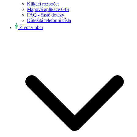
Klikací rozpočet
Mapová aplikace GIS
FAQ - časté dotazy
Důležitá telefonní čísla
Život v obci