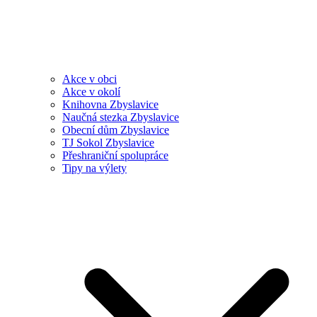
Akce v obci
Akce v okolí
Knihovna Zbyslavice
Naučná stezka Zbyslavice
Obecní dům Zbyslavice
TJ Sokol Zbyslavice
Přeshraniční spolupráce
Tipy na výlety