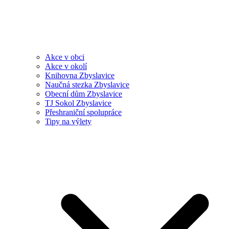
Akce v obci
Akce v okolí
Knihovna Zbyslavice
Naučná stezka Zbyslavice
Obecní dům Zbyslavice
TJ Sokol Zbyslavice
Přeshraniční spolupráce
Tipy na výlety