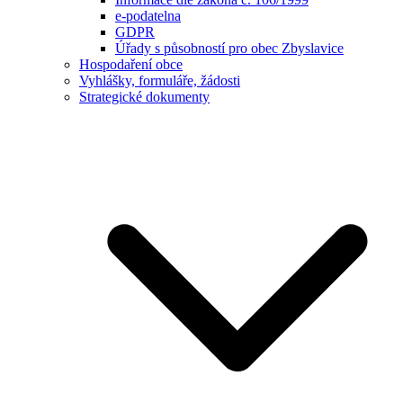
e-podatelna
GDPR
Úřady s působností pro obec Zbyslavice
Hospodaření obce
Vyhlášky, formuláře, žádosti
Strategické dokumenty