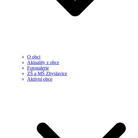
O obci
Aktuality z obce
Fotogalerie
ZŠ a MŠ Zbyslavice
Aktivní obce