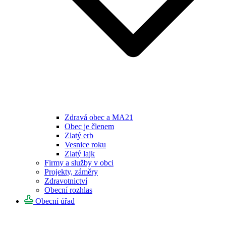
Zdravá obec a MA21
Obec je členem
Zlatý erb
Vesnice roku
Zlatý lajk
Firmy a služby v obci
Projekty, záměry
Zdravotnictví
Obecní rozhlas
Obecní úřad