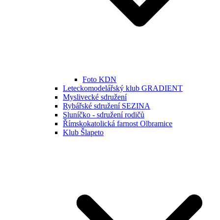
Foto KDN
Leteckomodelářský klub GRADIENT
Myslivecké sdružení
Rybářské sdružení SEZINA
Sluníčko - sdružení rodičů
Římskokatolická farnost Olbramice
Klub Šlapeto