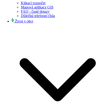
Klikací rozpočet
Mapová aplikace GIS
FAQ - časté dotazy
Důležitá telefonní čísla
Život v obci