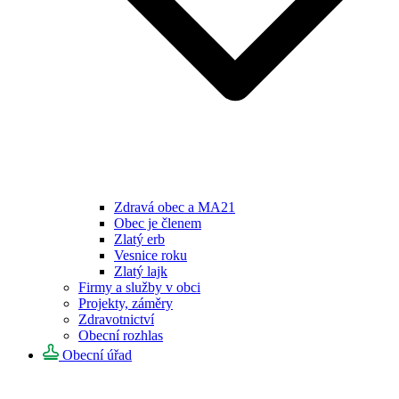
Zdravá obec a MA21
Obec je členem
Zlatý erb
Vesnice roku
Zlatý lajk
Firmy a služby v obci
Projekty, záměry
Zdravotnictví
Obecní rozhlas
Obecní úřad