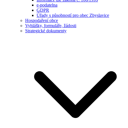
e-podatelna
GDPR
Úřady s působností pro obec Zbyslavice
Hospodaření obce
Vyhlášky, formuláře, žádosti
Strategické dokumenty