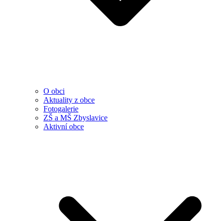
O obci
Aktuality z obce
Fotogalerie
ZŠ a MŠ Zbyslavice
Aktivní obce