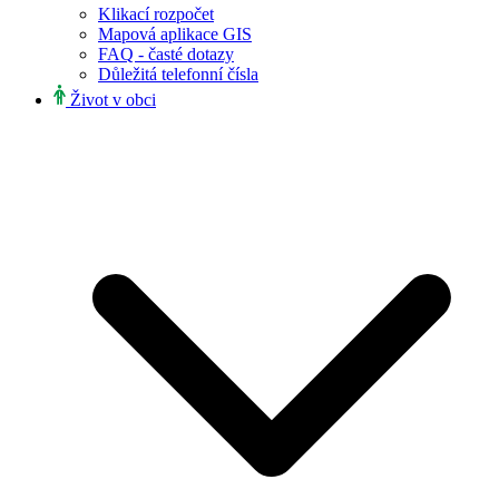
Klikací rozpočet
Mapová aplikace GIS
FAQ - časté dotazy
Důležitá telefonní čísla
Život v obci