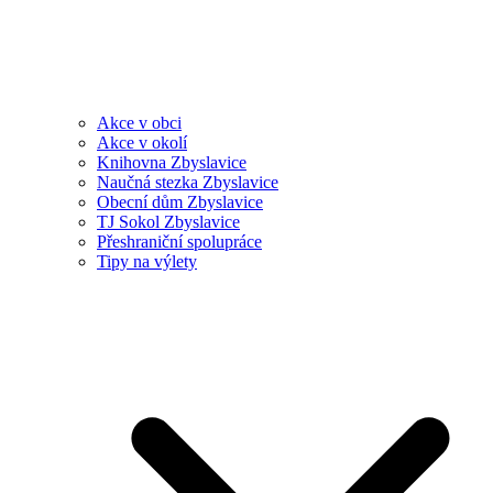
Akce v obci
Akce v okolí
Knihovna Zbyslavice
Naučná stezka Zbyslavice
Obecní dům Zbyslavice
TJ Sokol Zbyslavice
Přeshraniční spolupráce
Tipy na výlety