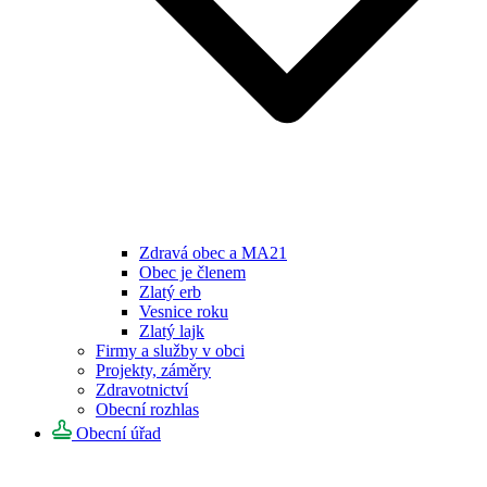
Zdravá obec a MA21
Obec je členem
Zlatý erb
Vesnice roku
Zlatý lajk
Firmy a služby v obci
Projekty, záměry
Zdravotnictví
Obecní rozhlas
Obecní úřad