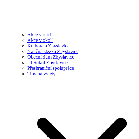
Akce v obci
Akce v okolí
Knihovna Zbyslavice
Naučná stezka Zbyslavice
Obecní dům Zbyslavice
TJ Sokol Zbyslavice
Přeshraniční spolupráce
Tipy na výlety