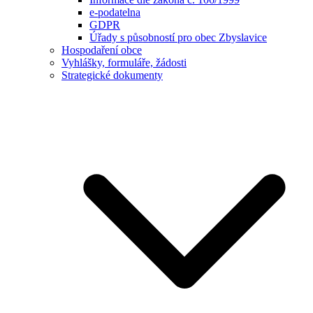
e-podatelna
GDPR
Úřady s působností pro obec Zbyslavice
Hospodaření obce
Vyhlášky, formuláře, žádosti
Strategické dokumenty