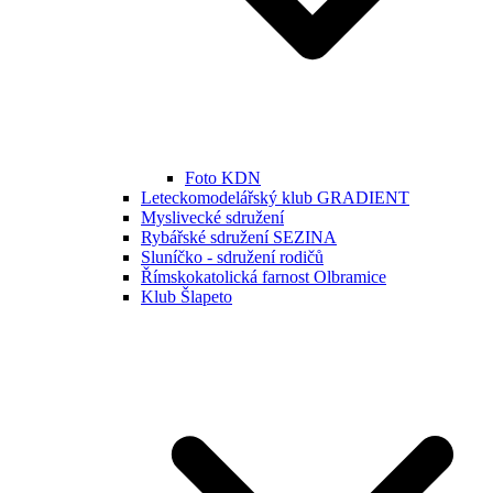
Foto KDN
Leteckomodelářský klub GRADIENT
Myslivecké sdružení
Rybářské sdružení SEZINA
Sluníčko - sdružení rodičů
Římskokatolická farnost Olbramice
Klub Šlapeto