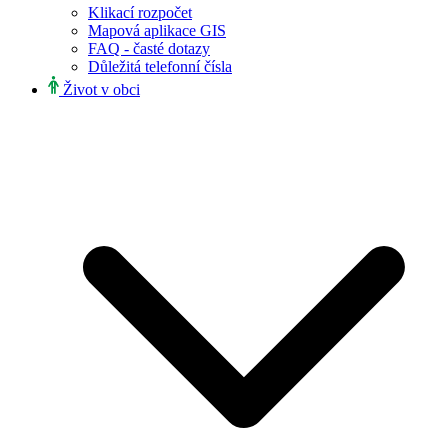
Klikací rozpočet
Mapová aplikace GIS
FAQ - časté dotazy
Důležitá telefonní čísla
Život v obci