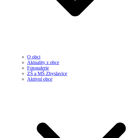
O obci
Aktuality z obce
Fotogalerie
ZŠ a MŠ Zbyslavice
Aktivní obce