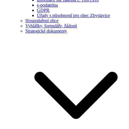
e-podatelna
GDPR
Úřady s působností pro obec Zbyslavice
Hospodaření obce
Vyhlášky, formuláře, žádosti
Strategické dokumenty