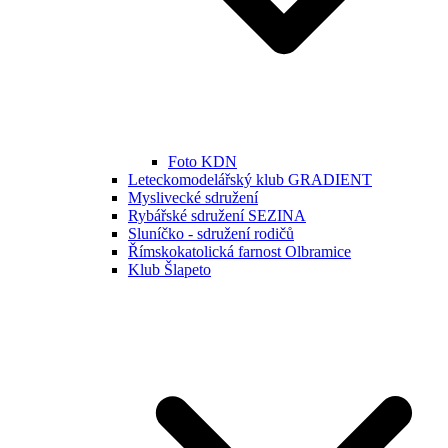
Foto KDN
Leteckomodelářský klub GRADIENT
Myslivecké sdružení
Rybářské sdružení SEZINA
Sluníčko - sdružení rodičů
Římskokatolická farnost Olbramice
Klub Šlapeto