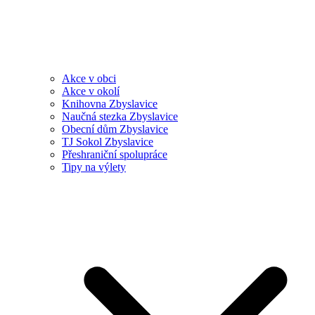
Akce v obci
Akce v okolí
Knihovna Zbyslavice
Naučná stezka Zbyslavice
Obecní dům Zbyslavice
TJ Sokol Zbyslavice
Přeshraniční spolupráce
Tipy na výlety