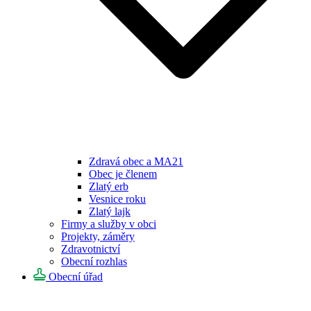
Zdravá obec a MA21
Obec je členem
Zlatý erb
Vesnice roku
Zlatý lajk
Firmy a služby v obci
Projekty, záměry
Zdravotnictví
Obecní rozhlas
Obecní úřad