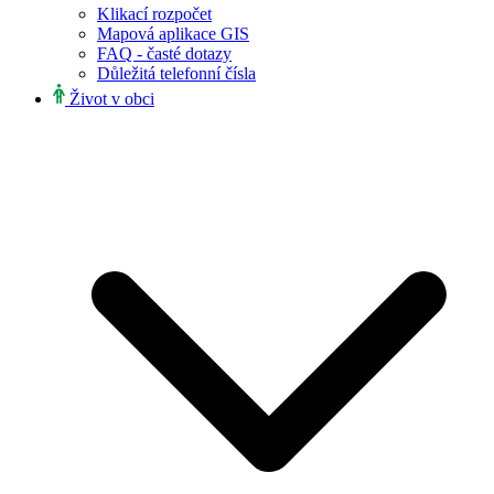
Klikací rozpočet
Mapová aplikace GIS
FAQ - časté dotazy
Důležitá telefonní čísla
Život v obci