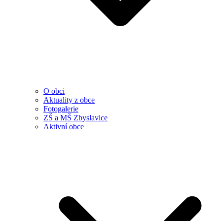
O obci
Aktuality z obce
Fotogalerie
ZŠ a MŠ Zbyslavice
Aktivní obce