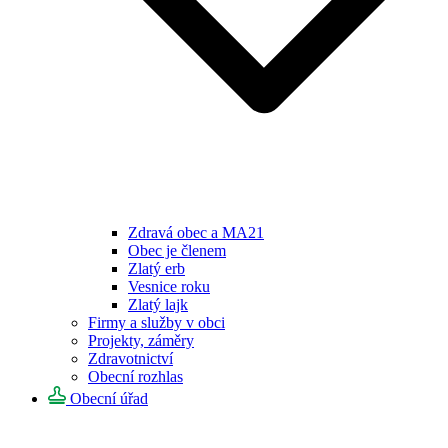
Zdravá obec a MA21
Obec je členem
Zlatý erb
Vesnice roku
Zlatý lajk
Firmy a služby v obci
Projekty, záměry
Zdravotnictví
Obecní rozhlas
Obecní úřad