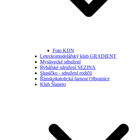
Foto KDN
Leteckomodelářský klub GRADIENT
Myslivecké sdružení
Rybářské sdružení SEZINA
Sluníčko - sdružení rodičů
Římskokatolická farnost Olbramice
Klub Šlapeto