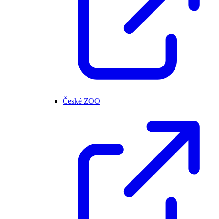
České ZOO