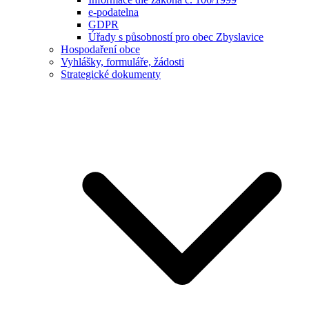
e-podatelna
GDPR
Úřady s působností pro obec Zbyslavice
Hospodaření obce
Vyhlášky, formuláře, žádosti
Strategické dokumenty