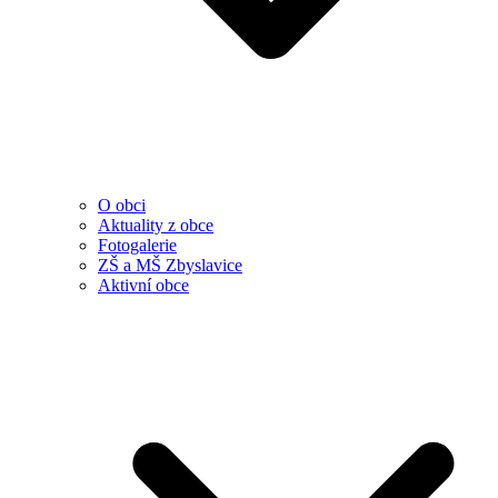
O obci
Aktuality z obce
Fotogalerie
ZŠ a MŠ Zbyslavice
Aktivní obce