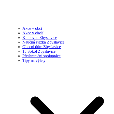
Akce v obci
Akce v okolí
Knihovna Zbyslavice
Naučná stezka Zbyslavice
Obecní dům Zbyslavice
TJ Sokol Zbyslavice
Přeshraniční spolupráce
Tipy na výlety