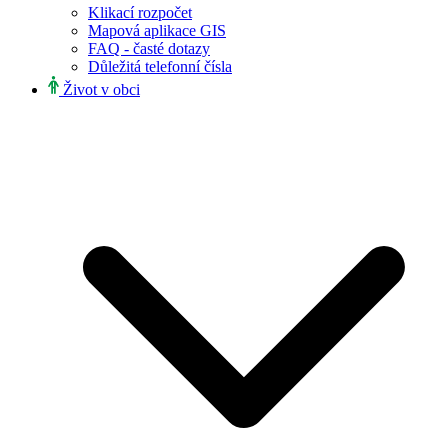
Klikací rozpočet
Mapová aplikace GIS
FAQ - časté dotazy
Důležitá telefonní čísla
Život v obci