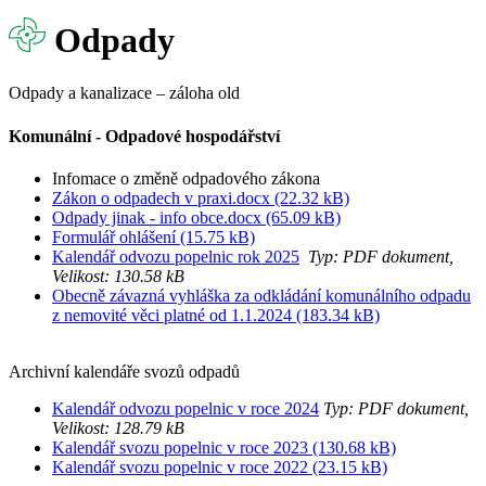
Odpady
Odpady a kanalizace – záloha old
Komunální - Odpadové hospodářství
Infomace o změně odpadového zákona
Zákon o odpadech v praxi.docx (22.32 kB)
Odpady jinak - info obce.docx (65.09 kB)
Formulář ohlášení (15.75 kB)
K
alendář odvozu popelnic rok 2025
Typ: PDF dokument,
Velikost: 130.58 kB
Obecně závazná vyhláška za odkládání komunálního odpadu
z nemovité věci platné od 1.1.2024 (183.34 kB)
Archivní kalendáře svozů odpadů
Kalendář odvozu popelnic v roce 2024
Typ: PDF dokument,
Velikost: 128.79 kB
Kalendář svozu popelnic v roce 2023 (130.68 kB)
Kalendář svozu popelnic v roce 2022 (23.15 kB)