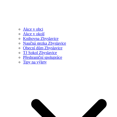
Akce v obci
Akce v okolí
Knihovna Zbyslavice
Naučná stezka Zbyslavice
Obecní dům Zbyslavice
TJ Sokol Zbyslavice
Přeshraniční spolupráce
Tipy na výlety