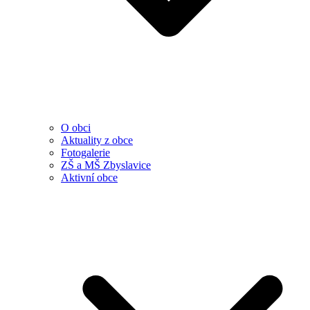
O obci
Aktuality z obce
Fotogalerie
ZŠ a MŠ Zbyslavice
Aktivní obce