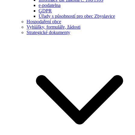
e-podatelna
GDPR
Úřady s působností pro obec Zbyslavice
Hospodaření obce
Vyhlášky, formuláře, žádosti
Strategické dokumenty