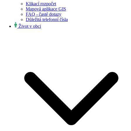
Klikací rozpočet
Mapová aplikace GIS
FAQ - časté dotazy
Důležitá telefonní čísla
Život v obci