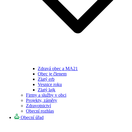
Zdravá obec a MA21
Obec je členem
Zlatý erb
Vesnice roku
Zlatý lajk
Firmy a služby v obci
Projekty, záměry
Zdravotnictví
Obecní rozhlas
Obecní úřad