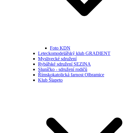
Foto KDN
Leteckomodelářský klub GRADIENT
Myslivecké sdružení
Rybářské sdružení SEZINA
Sluníčko - sdružení rodičů
Římskokatolická farnost Olbramice
Klub Šlapeto