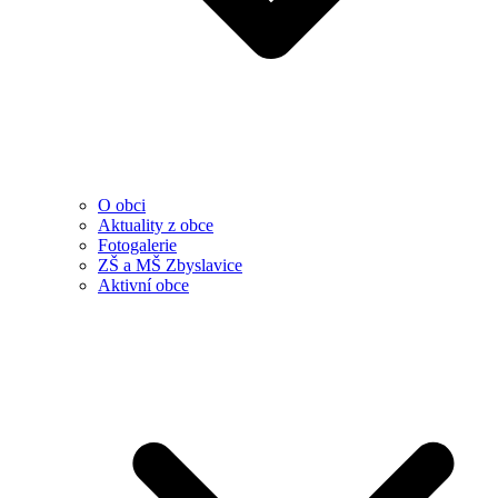
O obci
Aktuality z obce
Fotogalerie
ZŠ a MŠ Zbyslavice
Aktivní obce