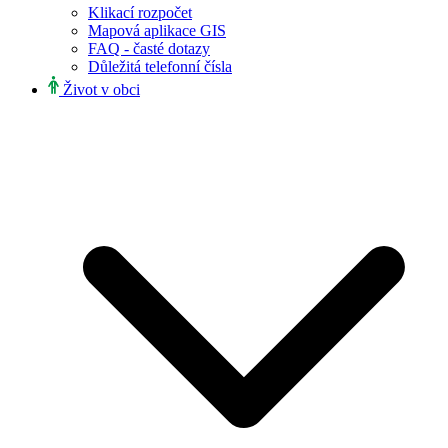
Klikací rozpočet
Mapová aplikace GIS
FAQ - časté dotazy
Důležitá telefonní čísla
Život v obci