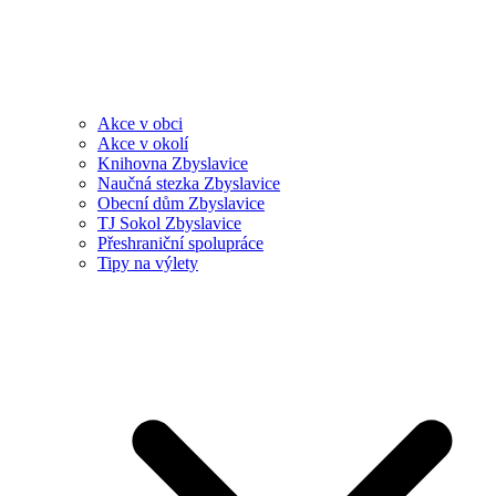
Akce v obci
Akce v okolí
Knihovna Zbyslavice
Naučná stezka Zbyslavice
Obecní dům Zbyslavice
TJ Sokol Zbyslavice
Přeshraniční spolupráce
Tipy na výlety