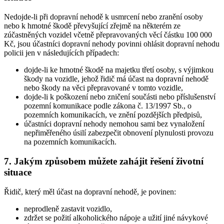
Nedojde-li při dopravní nehodě k usmrcení nebo zranění osoby
nebo k hmotné škodě převyšující zřejmě na některém ze
zúčastněných vozidel včetně přepravovaných věcí částku 100 000
Kč, jsou účastníci dopravní nehody povinni ohlásit dopravní nehodu
policii jen v následujících případech:
dojde-li ke hmotné škodě na majetku třetí osoby, s výjimkou
škody na vozidle, jehož řidič má účast na dopravní nehodě
nebo škody na věci přepravované v tomto vozidle,
dojde-li k poškození nebo zničení součásti nebo příslušenství
pozemní komunikace podle zákona č. 13/1997 Sb., o
pozemních komunikacích, ve znění pozdějších předpisů,
účastníci dopravní nehody nemohou sami bez vynaložení
nepřiměřeného úsilí zabezpečit obnovení plynulosti provozu
na pozemních komunikacích.
7. Jakým způsobem můžete zahájit řešení životní
situace
Řidič, který měl účast na dopravní nehodě, je povinen:
neprodleně zastavit vozidlo,
zdržet se požití alkoholického nápoje a užití jiné návykové