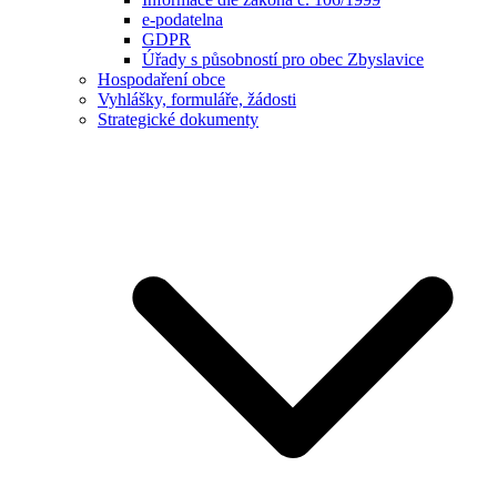
e-podatelna
GDPR
Úřady s působností pro obec Zbyslavice
Hospodaření obce
Vyhlášky, formuláře, žádosti
Strategické dokumenty