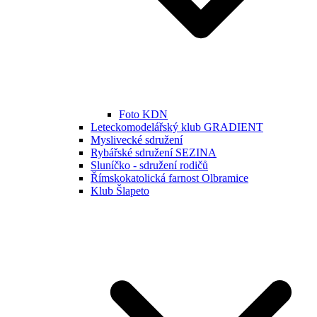
Foto KDN
Leteckomodelářský klub GRADIENT
Myslivecké sdružení
Rybářské sdružení SEZINA
Sluníčko - sdružení rodičů
Římskokatolická farnost Olbramice
Klub Šlapeto