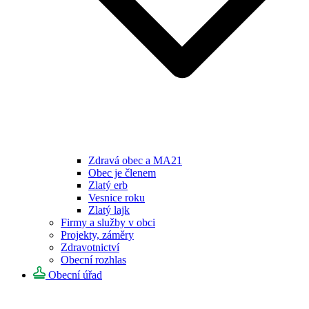
Zdravá obec a MA21
Obec je členem
Zlatý erb
Vesnice roku
Zlatý lajk
Firmy a služby v obci
Projekty, záměry
Zdravotnictví
Obecní rozhlas
Obecní úřad