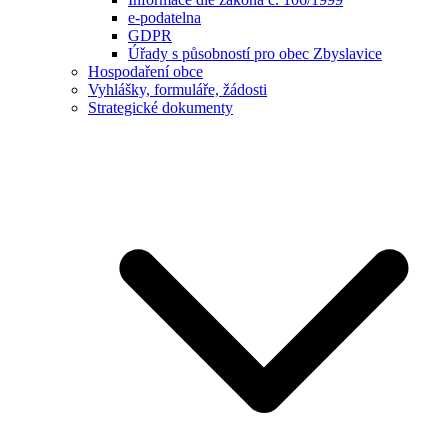
e-podatelna
GDPR
Úřady s působností pro obec Zbyslavice
Hospodaření obce
Vyhlášky, formuláře, žádosti
Strategické dokumenty