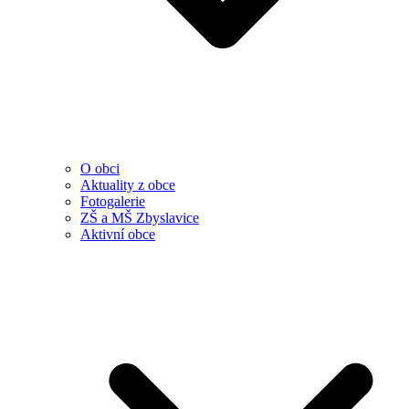
O obci
Aktuality z obce
Fotogalerie
ZŠ a MŠ Zbyslavice
Aktivní obce