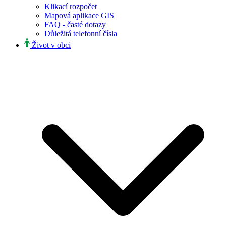
Klikací rozpočet
Mapová aplikace GIS
FAQ - časté dotazy
Důležitá telefonní čísla
Život v obci