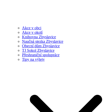
Akce v obci
Akce v okolí
Knihovna Zbyslavice
Naučná stezka Zbyslavice
Obecní dům Zbyslavice
TJ Sokol Zbyslavice
Přeshraniční spolupráce
Tipy na výlety