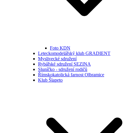
Foto KDN
Leteckomodelářský klub GRADIENT
Myslivecké sdružení
Rybářské sdružení SEZINA
Sluníčko - sdružení rodičů
Římskokatolická farnost Olbramice
Klub Šlapeto