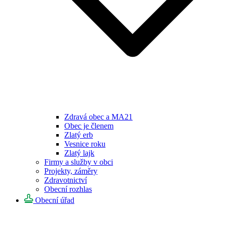
Zdravá obec a MA21
Obec je členem
Zlatý erb
Vesnice roku
Zlatý lajk
Firmy a služby v obci
Projekty, záměry
Zdravotnictví
Obecní rozhlas
Obecní úřad