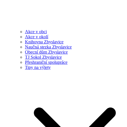
Akce v obci
Akce v okolí
Knihovna Zbyslavice
Naučná stezka Zbyslavice
Obecní dům Zbyslavice
TJ Sokol Zbyslavice
Přeshraniční spolupráce
Tipy na výlety