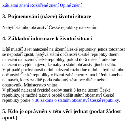
Základní znění
Rozšířené znění
Úplné znění
3. Pojmenování (název) životní situace
Nabytí státního občanství České republiky nalezením
4. Základní informace k životní situaci
Dítě mladší 3 let nalezené na území České republiky, jehož totožnost
se nepodaří zjistit, nabývá státní občanství České republiky dnem
nalezení na území České republiky, pokud do 6 měsíců ode dne
nalezení nevyjde najevo, že nabylo státní občanství jiného státu.
V případě pochybností o dni nalezení rozhodne o dni nabytí státního
občanství České republiky v řízení zahájeném z moci úřední anebo
na návrh, který za dítě podá zákonný zástupce dítěte nebo
opatrovník, Ministerstvo vnitra.
V případě nalezení fyzické osoby starší 3 let na území České
republiky, je možné takové osobě udělit státní občanství České
republiky podle
§ 30 zákona o státním občanství České republiky
.
5. Kdo je oprávněn v této věci jednat (podat žádost
apod.)