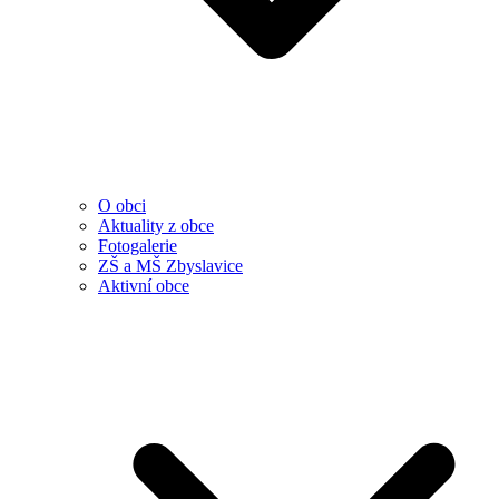
O obci
Aktuality z obce
Fotogalerie
ZŠ a MŠ Zbyslavice
Aktivní obce