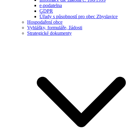
e-podatelna
GDPR
Úřady s působností pro obec Zbyslavice
Hospodaření obce
Vyhlášky, formuláře, žádosti
Strategické dokumenty