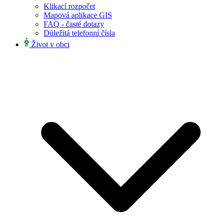
Klikací rozpočet
Mapová aplikace GIS
FAQ - časté dotazy
Důležitá telefonní čísla
Život v obci