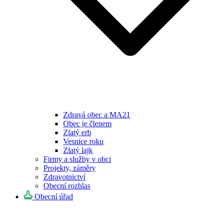
Zdravá obec a MA21
Obec je členem
Zlatý erb
Vesnice roku
Zlatý lajk
Firmy a služby v obci
Projekty, záměry
Zdravotnictví
Obecní rozhlas
Obecní úřad