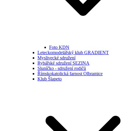
Foto KDN
Leteckomodelářský klub GRADIENT
Myslivecké sdružení
Rybářské sdružení SEZINA
Sluníčko - sdružení rodičů
Římskokatolická farnost Olbramice
Klub Šlapeto