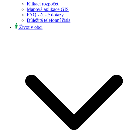
Klikací rozpočet
Mapová aplikace GIS
FAQ - časté dotazy
Důležitá telefonní čísla
Život v obci