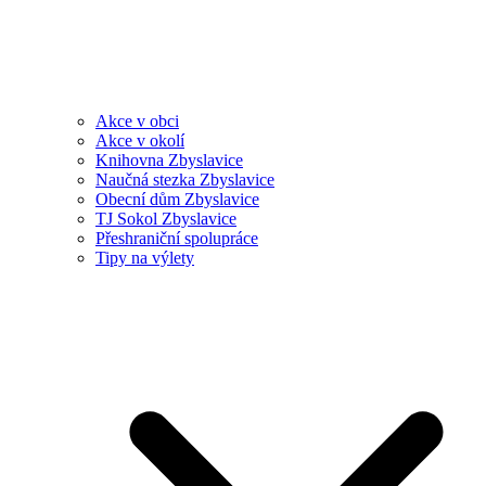
Akce v obci
Akce v okolí
Knihovna Zbyslavice
Naučná stezka Zbyslavice
Obecní dům Zbyslavice
TJ Sokol Zbyslavice
Přeshraniční spolupráce
Tipy na výlety