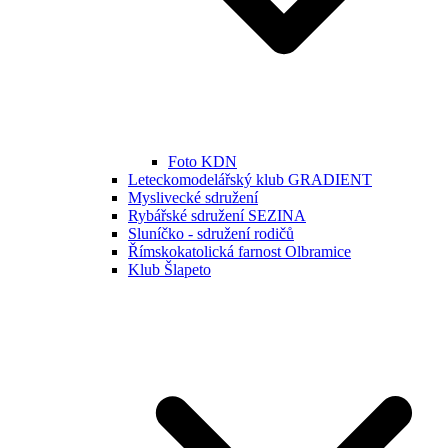
Foto KDN
Leteckomodelářský klub GRADIENT
Myslivecké sdružení
Rybářské sdružení SEZINA
Sluníčko - sdružení rodičů
Římskokatolická farnost Olbramice
Klub Šlapeto