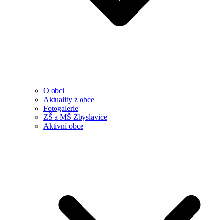
O obci
Aktuality z obce
Fotogalerie
ZŠ a MŠ Zbyslavice
Aktivní obce