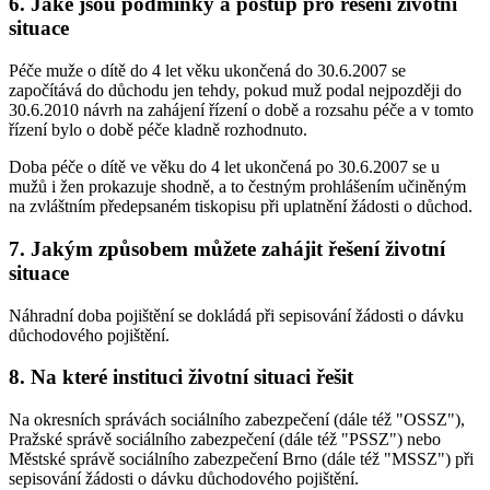
6. Jaké jsou podmínky a postup pro řešení životní
situace
Péče muže o dítě do 4 let věku ukončená do 30.6.2007 se
započítává do důchodu jen tehdy, pokud muž podal nejpozději do
30.6.2010 návrh na zahájení řízení o době a rozsahu péče a v tomto
řízení bylo o době péče kladně rozhodnuto.
Doba péče o dítě ve věku do 4 let ukončená po 30.6.2007 se u
mužů i žen prokazuje shodně, a to čestným prohlášením učiněným
na zvláštním předepsaném tiskopisu při uplatnění žádosti o důchod.
7. Jakým způsobem můžete zahájit řešení životní
situace
Náhradní doba pojištění se dokládá při sepisování žádosti o dávku
důchodového pojištění.
8. Na které instituci životní situaci řešit
Na okresních správách sociálního zabezpečení (dále též "OSSZ"),
Pražské správě sociálního zabezpečení (dále též "PSSZ") nebo
Městské správě sociálního zabezpečení Brno (dále též "MSSZ") při
sepisování žádosti o dávku důchodového pojištění.