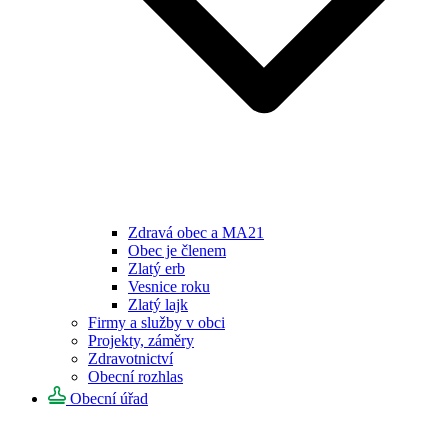
Zdravá obec a MA21
Obec je členem
Zlatý erb
Vesnice roku
Zlatý lajk
Firmy a služby v obci
Projekty, záměry
Zdravotnictví
Obecní rozhlas
Obecní úřad