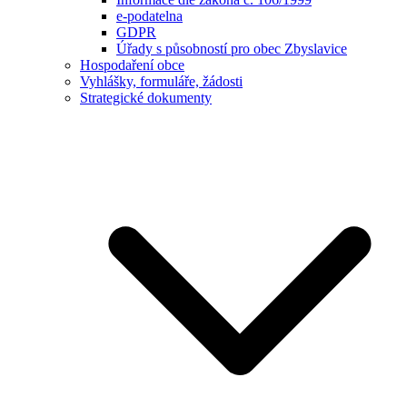
e-podatelna
GDPR
Úřady s působností pro obec Zbyslavice
Hospodaření obce
Vyhlášky, formuláře, žádosti
Strategické dokumenty