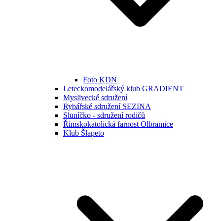
Foto KDN
Leteckomodelářský klub GRADIENT
Myslivecké sdružení
Rybářské sdružení SEZINA
Sluníčko - sdružení rodičů
Římskokatolická farnost Olbramice
Klub Šlapeto