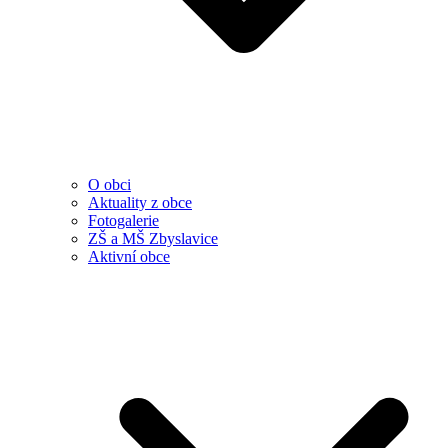
O obci
Aktuality z obce
Fotogalerie
ZŠ a MŠ Zbyslavice
Aktivní obce