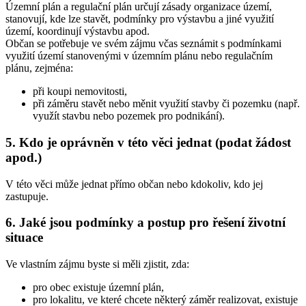
Územní plán a regulační plán určují zásady organizace území,
stanovují, kde lze stavět, podmínky pro výstavbu a jiné využití
území, koordinují výstavbu apod.
Občan se potřebuje ve svém zájmu včas seznámit s podmínkami
využití území stanovenými v územním plánu nebo regulačním
plánu, zejména:
při koupi nemovitosti,
při záměru stavět nebo měnit využití stavby či pozemku (např.
využít stavbu nebo pozemek pro podnikání).
5. Kdo je oprávněn v této věci jednat (podat žádost
apod.)
V této věci může jednat přímo občan nebo kdokoliv, kdo jej
zastupuje.
6. Jaké jsou podmínky a postup pro řešení životní
situace
Ve vlastním zájmu byste si měli zjistit, zda:
pro obec existuje územní plán,
pro lokalitu, ve které chcete některý záměr realizovat, existuje