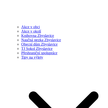
Akce v obci
Akce v okolí
Knihovna Zbyslavice
Naučná stezka Zbyslavice
Obecní dům Zbyslavice
TJ Sokol Zbyslavice
Přeshraniční spolupráce
Tipy na výlety