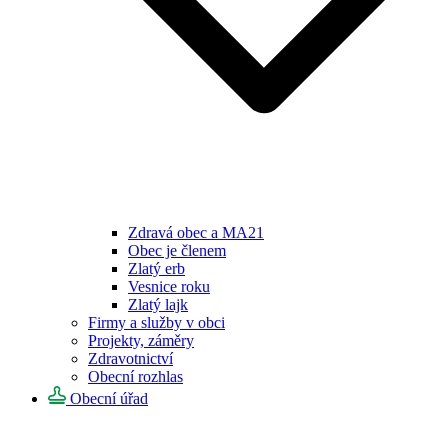
Zdravá obec a MA21
Obec je členem
Zlatý erb
Vesnice roku
Zlatý lajk
Firmy a služby v obci
Projekty, záměry
Zdravotnictví
Obecní rozhlas
Obecní úřad