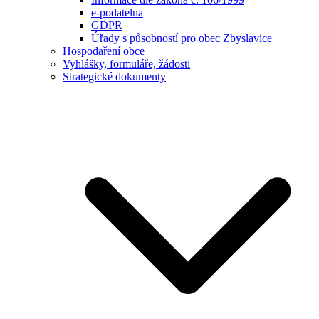
e-podatelna
GDPR
Úřady s působností pro obec Zbyslavice
Hospodaření obce
Vyhlášky, formuláře, žádosti
Strategické dokumenty