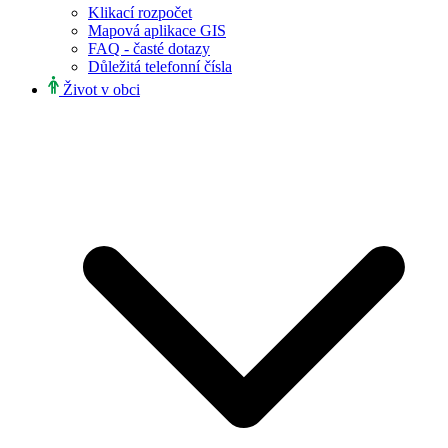
Klikací rozpočet
Mapová aplikace GIS
FAQ - časté dotazy
Důležitá telefonní čísla
Život v obci