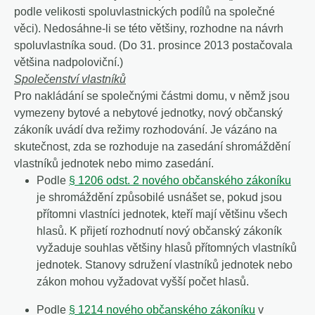
podle velikosti spoluvlastnických podílů na společné
věci). Nedosáhne-li se této většiny, rozhodne na návrh
spoluvlastníka soud. (Do 31. prosince 2013 postačovala
většina nadpoloviční.)
Společenství vlastníků
Pro nakládání se společnými částmi domu, v němž jsou
vymezeny bytové a nebytové jednotky, nový občanský
zákoník uvádí dva režimy rozhodování. Je vázáno na
skutečnost, zda se rozhoduje na zasedání shromáždění
vlastníků jednotek nebo mimo zasedání.
Podle
§ 1206 odst. 2 nového občanského zákoníku
je shromáždění způsobilé usnášet se, pokud jsou
přítomni vlastníci jednotek, kteří mají většinu všech
hlasů. K přijetí rozhodnutí nový občanský zákoník
vyžaduje souhlas většiny hlasů přítomných vlastníků
jednotek. Stanovy sdružení vlastníků jednotek nebo
zákon mohou vyžadovat vyšší počet hlasů.
Podle
§ 1214 nového občanského zákoníku
v