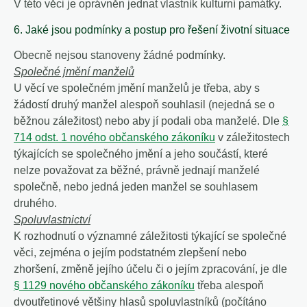
V této věci je oprávněn jednat vlastník kulturní památky.
6. Jaké jsou podmínky a postup pro řešení životní situace
Obecně nejsou stanoveny žádné podmínky.
Společné jmění manželů
U věcí ve společném jmění manželů je třeba, aby s
žádostí druhý manžel alespoň souhlasil (nejedná se o
běžnou záležitost) nebo aby jí podali oba manželé. Dle
§
714 odst. 1 nového občanského zákoníku
v záležitostech
týkajících se společného jmění a jeho součástí, které
nelze považovat za běžné, právně jednají manželé
společně, nebo jedná jeden manžel se souhlasem
druhého.
Spoluvlastnictví
K rozhodnutí o významné záležitosti týkající se společné
věci, zejména o jejím podstatném zlepšení nebo
zhoršení, změně jejího účelu či o jejím zpracování, je dle
§ 1129 nového občanského zákoníku
třeba alespoň
dvoutřetinové většiny hlasů spoluvlastníků (počítáno