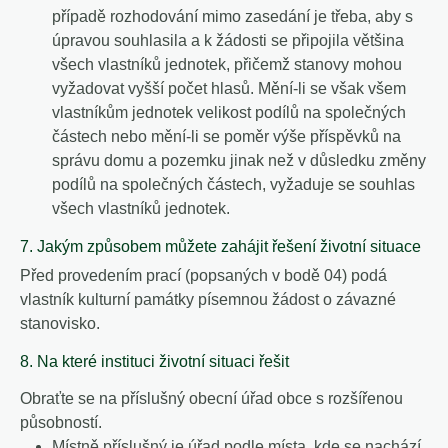
případě rozhodování mimo zasedání je třeba, aby s
úpravou souhlasila a k žádosti se připojila většina
všech vlastníků jednotek, přičemž stanovy mohou
vyžadovat vyšší počet hlasů. Mění-li se však všem
vlastníkům jednotek velikost podílů na společných
částech nebo mění-li se poměr výše příspěvků na
správu domu a pozemku jinak než v důsledku změny
podílů na společných částech, vyžaduje se souhlas
všech vlastníků jednotek.
7. Jakým způsobem můžete zahájit řešení životní situace
Před provedením prací (popsaných v bodě 04) podá
vlastník kulturní památky písemnou žádost o závazné
stanovisko.
8. Na které instituci životní situaci řešit
Obraťte se na příslušný obecní úřad obce s rozšířenou
působností.
Místně příslušný je úřad podle místa, kde se nachází