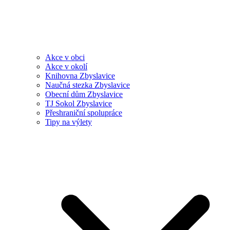
Akce v obci
Akce v okolí
Knihovna Zbyslavice
Naučná stezka Zbyslavice
Obecní dům Zbyslavice
TJ Sokol Zbyslavice
Přeshraniční spolupráce
Tipy na výlety