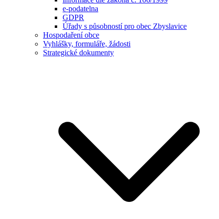
e-podatelna
GDPR
Úřady s působností pro obec Zbyslavice
Hospodaření obce
Vyhlášky, formuláře, žádosti
Strategické dokumenty