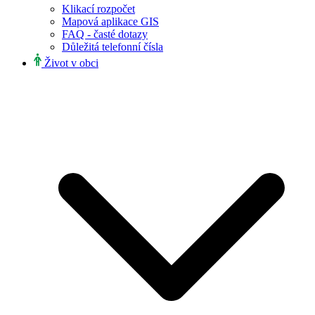
Klikací rozpočet
Mapová aplikace GIS
FAQ - časté dotazy
Důležitá telefonní čísla
Život v obci