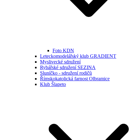
Foto KDN
Leteckomodelářský klub GRADIENT
Myslivecké sdružení
Rybářské sdružení SEZINA
Sluníčko - sdružení rodičů
Římskokatolická farnost Olbramice
Klub Šlapeto