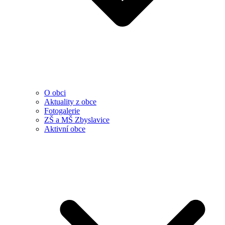
O obci
Aktuality z obce
Fotogalerie
ZŠ a MŠ Zbyslavice
Aktivní obce