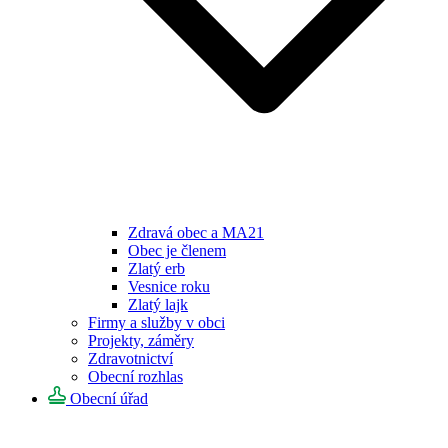
Zdravá obec a MA21
Obec je členem
Zlatý erb
Vesnice roku
Zlatý lajk
Firmy a služby v obci
Projekty, záměry
Zdravotnictví
Obecní rozhlas
Obecní úřad