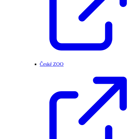
České ZOO