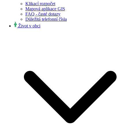
Klikací rozpočet
Mapová aplikace GIS
FAQ - časté dotazy
Důležitá telefonní čísla
Život v obci