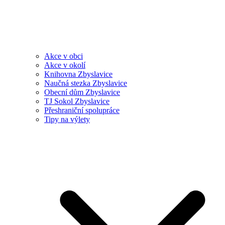
Akce v obci
Akce v okolí
Knihovna Zbyslavice
Naučná stezka Zbyslavice
Obecní dům Zbyslavice
TJ Sokol Zbyslavice
Přeshraniční spolupráce
Tipy na výlety