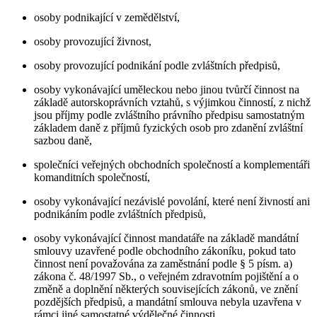
osoby podnikající v zemědělství,
osoby provozující živnost,
osoby provozující podnikání podle zvláštních předpisů,
osoby vykonávající uměleckou nebo jinou tvůrčí činnost na
základě autorskoprávních vztahů, s výjimkou činností, z nichž
jsou příjmy podle zvláštního právního předpisu samostatným
základem daně z příjmů fyzických osob pro zdanění zvláštní
sazbou daně,
společníci veřejných obchodních společností a komplementáři
komanditních společností,
osoby vykonávající nezávislé povolání, které není živností ani
podnikáním podle zvláštních předpisů,
osoby vykonávající činnost mandatáře na základě mandátní
smlouvy uzavřené podle obchodního zákoníku, pokud tato
činnost není považována za zaměstnání podle § 5 písm. a)
zákona č. 48/1997 Sb., o veřejném zdravotním pojištění a o
změně a doplnění některých souvisejících zákonů, ve znění
pozdějších předpisů, a mandátní smlouva nebyla uzavřena v
rámci jiné samostatné výdělečné činnosti,