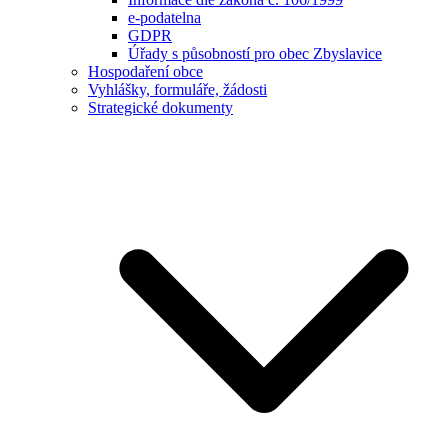
e-podatelna
GDPR
Úřady s působností pro obec Zbyslavice
Hospodaření obce
Vyhlášky, formuláře, žádosti
Strategické dokumenty