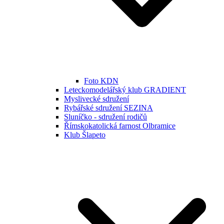
Foto KDN
Leteckomodelářský klub GRADIENT
Myslivecké sdružení
Rybářské sdružení SEZINA
Sluníčko - sdružení rodičů
Římskokatolická farnost Olbramice
Klub Šlapeto