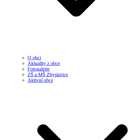
O obci
Aktuality z obce
Fotogalerie
ZŠ a MŠ Zbyslavice
Aktivní obce