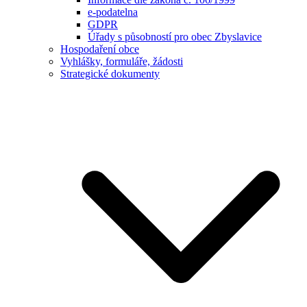
e-podatelna
GDPR
Úřady s působností pro obec Zbyslavice
Hospodaření obce
Vyhlášky, formuláře, žádosti
Strategické dokumenty