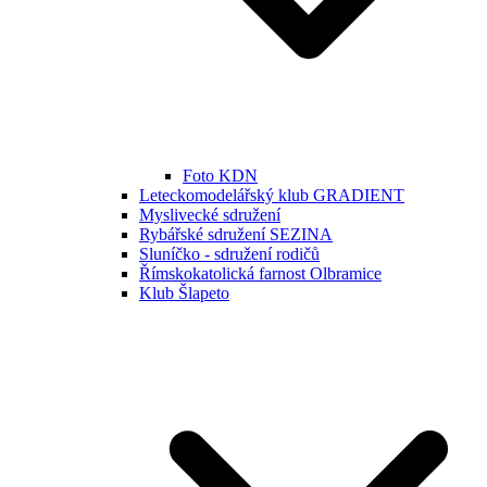
Foto KDN
Leteckomodelářský klub GRADIENT
Myslivecké sdružení
Rybářské sdružení SEZINA
Sluníčko - sdružení rodičů
Římskokatolická farnost Olbramice
Klub Šlapeto