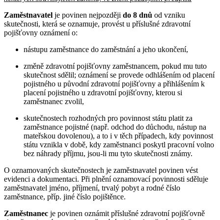
Zaměstnavatel
je povinen nejpozději
do 8 dnů
od vzniku
skutečnosti, která se oznamuje, provést u příslušné zdravotní
pojišťovny oznámení o:
nástupu zaměstnance do zaměstnání a jeho ukončení,
změně zdravotní pojišťovny zaměstnancem, pokud mu tuto
skutečnost sdělil; oznámení se provede odhlášením od placení
pojistného u původní zdravotní pojišťovny a přihlášením k
placení pojistného u zdravotní pojišťovny, kterou si
zaměstnanec zvolil,
skutečnostech rozhodných pro povinnost státu platit za
zaměstnance pojistné (např. odchod do důchodu, nástup na
mateřskou dovolenou), a to i v těch případech, kdy povinnost
státu vznikla v době, kdy zaměstnanci poskytl pracovní volno
bez náhrady příjmu, jsou-li mu tyto skutečnosti známy.
O oznamovaných skutečnostech je zaměstnavatel povinen vést
evidenci a dokumentaci. Při plnění oznamovací povinnosti sděluje
zaměstnavatel jméno, příjmení, trvalý pobyt a rodné číslo
zaměstnance, příp. jiné číslo pojištěnce.
Zaměstnanec
je povinen oznámit příslušné zdravotní pojišťovně