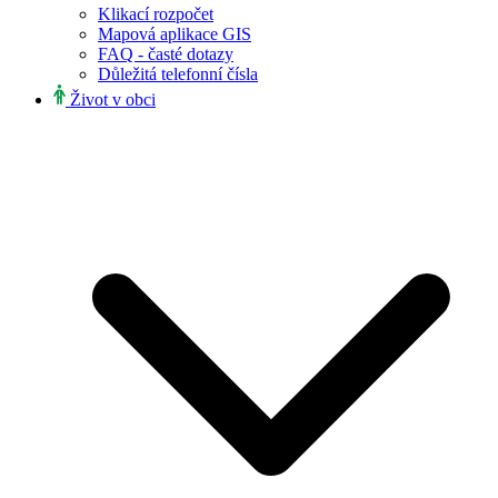
Klikací rozpočet
Mapová aplikace GIS
FAQ - časté dotazy
Důležitá telefonní čísla
Život v obci