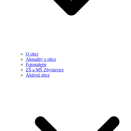
O obci
Aktuality z obce
Fotogalerie
ZŠ a MŠ Zbyslavice
Aktivní obce