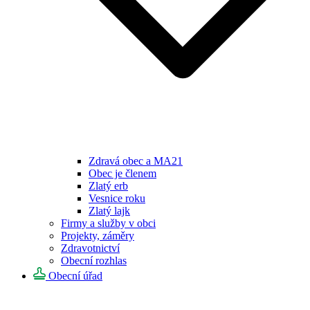
Zdravá obec a MA21
Obec je členem
Zlatý erb
Vesnice roku
Zlatý lajk
Firmy a služby v obci
Projekty, záměry
Zdravotnictví
Obecní rozhlas
Obecní úřad