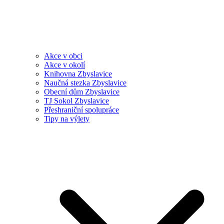
Akce v obci
Akce v okolí
Knihovna Zbyslavice
Naučná stezka Zbyslavice
Obecní dům Zbyslavice
TJ Sokol Zbyslavice
Přeshraniční spolupráce
Tipy na výlety