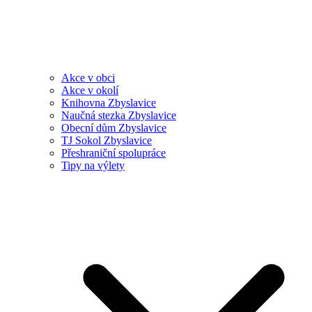
Akce v obci
Akce v okolí
Knihovna Zbyslavice
Naučná stezka Zbyslavice
Obecní dům Zbyslavice
TJ Sokol Zbyslavice
Přeshraniční spolupráce
Tipy na výlety