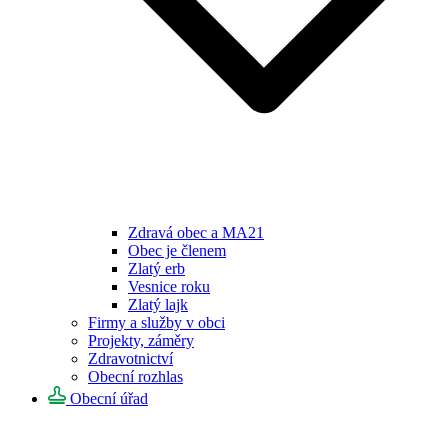
Zdravá obec a MA21
Obec je členem
Zlatý erb
Vesnice roku
Zlatý lajk
Firmy a služby v obci
Projekty, záměry
Zdravotnictví
Obecní rozhlas
Obecní úřad