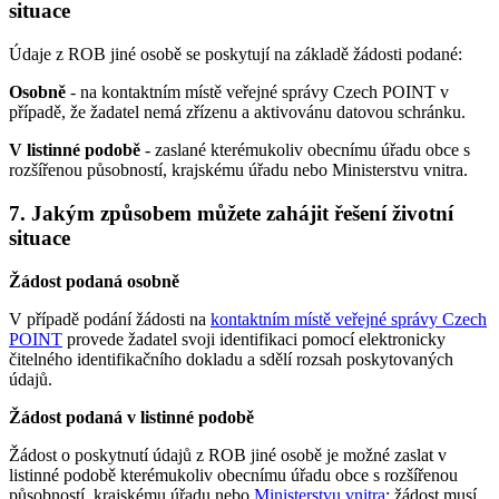
situace
Údaje z ROB jiné osobě se poskytují na základě žádosti podané:
Osobně
- na kontaktním místě veřejné správy Czech POINT v
případě, že žadatel nemá zřízenu a aktivovánu datovou schránku.
V listinné podobě
- zaslané kterémukoliv obecnímu úřadu obce s
rozšířenou působností, krajskému úřadu nebo Ministerstvu vnitra.
7. Jakým způsobem můžete zahájit řešení životní
situace
Žádost podaná osobně
V případě podání žádosti na
kontaktním místě veřejné správy Czech
POINT
provede žadatel svoji identifikaci pomocí elektronicky
čitelného identifikačního dokladu a sdělí rozsah poskytovaných
údajů.
Žádost podaná v listinné podobě
Žádost o poskytnutí údajů z ROB jiné osobě je možné zaslat v
listinné podobě kterémukoliv obecnímu úřadu obce s rozšířenou
působností, krajskému úřadu nebo
Ministerstvu vnitra
; žádost musí