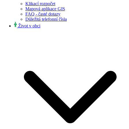
Klikací rozpočet
Mapová aplikace GIS
FAQ - časté dotazy
Důležitá telefonní čísla
Život v obci