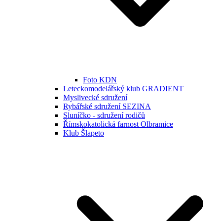
Foto KDN
Leteckomodelářský klub GRADIENT
Myslivecké sdružení
Rybářské sdružení SEZINA
Sluníčko - sdružení rodičů
Římskokatolická farnost Olbramice
Klub Šlapeto