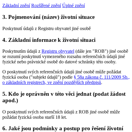
Základní znění
Rozšířené znění
Úplné znění
3. Pojmenování (název) životní situace
Poskytnutí údajů z Registru obyvatel jiné osobě
4. Základní informace k životní situaci
Poskytnutím údajů z
Registru obyvatel
(dále jen "ROB") jiné osobě
se rozumí poskytnutí vymezeného rozsahu referenčních údajů jiné
fyzické nebo právnické osobě do datové schránky této osoby.
O poskytnutí svých referenčních údajů jiné osobě může požádat
fyzická osoba ("subjekt údajů") podle
§ 58a zákona č. 111/2009 Sb.,
o základních registrech, ve znění pozdějších předpisů
.
5. Kdo je oprávněn v této věci jednat (podat žádost
apod.)
O poskytnutí svých referenčních údajů z ROB jiné osobě může
požádat fyzická osoba starší 18 let.
6. Jaké jsou podmínky a postup pro řešení životní