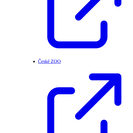
České ZOO