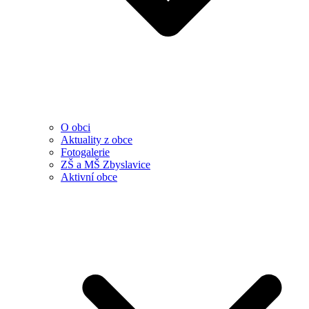
O obci
Aktuality z obce
Fotogalerie
ZŠ a MŠ Zbyslavice
Aktivní obce