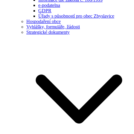
e-podatelna
GDPR
Úřady s působností pro obec Zbyslavice
Hospodaření obce
Vyhlášky, formuláře, žádosti
Strategické dokumenty