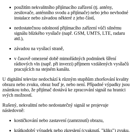
použitím nekvalitního přijímacího zařízení (tj. antény,
zesilovače, anténního svodu a přijímače) nebo jeho nevhodné
instalace nebo závadou některé z jeho částí,
nedostatečnou odolností přijímacího zařízení vůči silnému
signálu blízkého vysílače (např. GSM, UMTS, LTE, radaru
atd.),
závadou na vysílací straně,
v časově omezené době mimořádných podmínek šíření
rádiových vln (např. při inverzi) příjmem vzdálených vysílačů
pracujících na stejném kanálu.
U digitální televize nedochází k různým stupňům zhoršování kvality
obrazu nebo zvuku, obraz buď je, nebo není. Případné výpadky jsou
známkou toho, že přijímač dostává ke zpracování signál na hranici
svých možností.
Rušený, nekvalitní nebo nedostatečný signál se projevuje
následovně:
kostičkování nebo zastavení (zamrznutí) obrazu,
krátkodobý výpadek nebo zkreslení (cvaknutí, "kliks") zvuku,