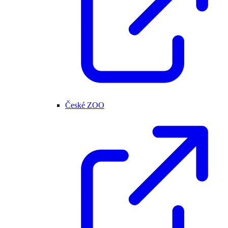
České ZOO