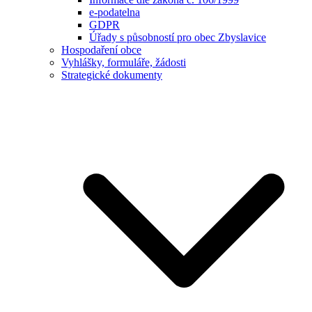
e-podatelna
GDPR
Úřady s působností pro obec Zbyslavice
Hospodaření obce
Vyhlášky, formuláře, žádosti
Strategické dokumenty