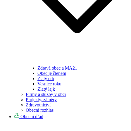
Zdravá obec a MA21
Obec je členem
Zlatý erb
Vesnice roku
Zlatý lajk
Firmy a služby v obci
Projekty, záměry
Zdravotnictví
Obecní rozhlas
Obecní úřad