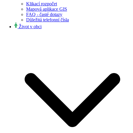
Klikací rozpočet
Mapová aplikace GIS
FAQ - časté dotazy
Důležitá telefonní čísla
Život v obci