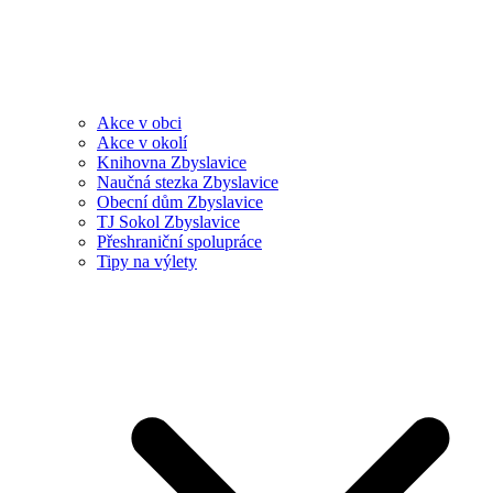
Akce v obci
Akce v okolí
Knihovna Zbyslavice
Naučná stezka Zbyslavice
Obecní dům Zbyslavice
TJ Sokol Zbyslavice
Přeshraniční spolupráce
Tipy na výlety