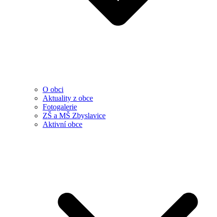
O obci
Aktuality z obce
Fotogalerie
ZŠ a MŠ Zbyslavice
Aktivní obce