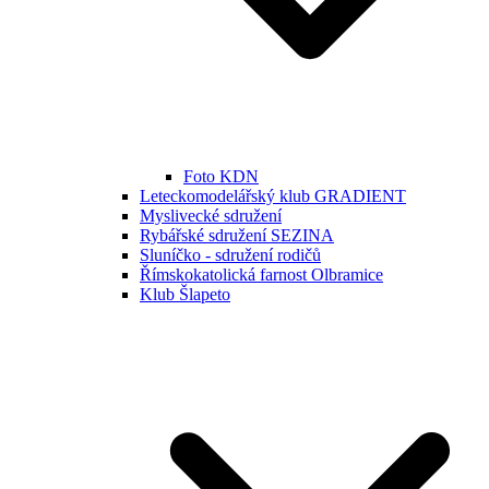
Foto KDN
Leteckomodelářský klub GRADIENT
Myslivecké sdružení
Rybářské sdružení SEZINA
Sluníčko - sdružení rodičů
Římskokatolická farnost Olbramice
Klub Šlapeto