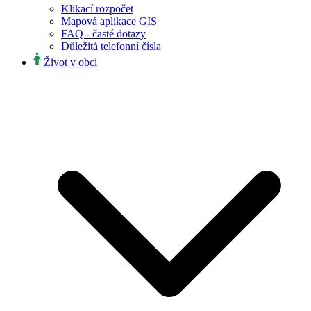
Klikací rozpočet
Mapová aplikace GIS
FAQ - časté dotazy
Důležitá telefonní čísla
Život v obci