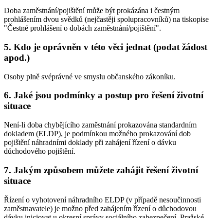
Doba zaměstnání/pojištění může být prokázána i čestným
prohlášením dvou svědků (nejčastěji spolupracovníků) na tiskopise
"Čestné prohlášení o dobách zaměstnání/pojištění".
5. Kdo je oprávněn v této věci jednat (podat žádost
apod.)
Osoby plně svéprávné ve smyslu občanského zákoníku.
6. Jaké jsou podmínky a postup pro řešení životní
situace
Není-li doba chybějícího zaměstnání prokazována standardním
dokladem (ELDP), je podmínkou možného prokazování dob
pojištění náhradními doklady při zahájení řízení o dávku
důchodového pojištění.
7. Jakým způsobem můžete zahájit řešení životní
situace
Řízení o vyhotovení náhradního ELDP (v případě nesoučinnosti
zaměstnavatele) je možno před zahájením řízení o důchodovou
dávku iniciovat u okresní správy sociálního zabezpečení, Pražské