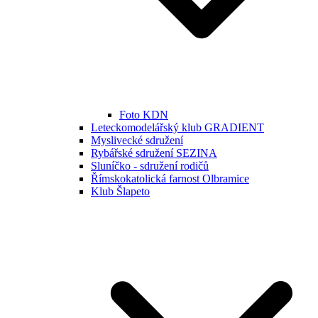
Foto KDN
Leteckomodelářský klub GRADIENT
Myslivecké sdružení
Rybářské sdružení SEZINA
Sluníčko - sdružení rodičů
Římskokatolická farnost Olbramice
Klub Šlapeto