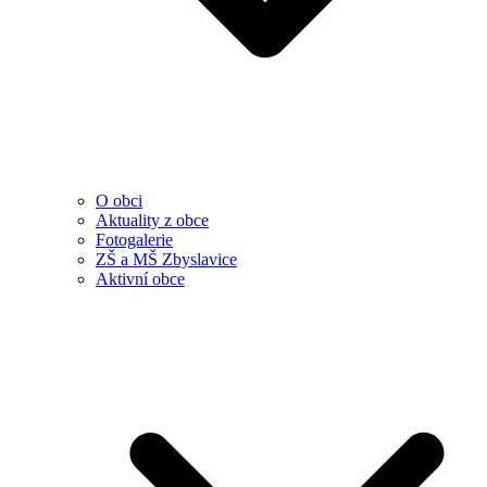
O obci
Aktuality z obce
Fotogalerie
ZŠ a MŠ Zbyslavice
Aktivní obce