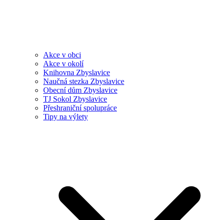
Akce v obci
Akce v okolí
Knihovna Zbyslavice
Naučná stezka Zbyslavice
Obecní dům Zbyslavice
TJ Sokol Zbyslavice
Přeshraniční spolupráce
Tipy na výlety