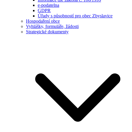
e-podatelna
GDPR
Úřady s působností pro obec Zbyslavice
Hospodaření obce
Vyhlášky, formuláře, žádosti
Strategické dokumenty