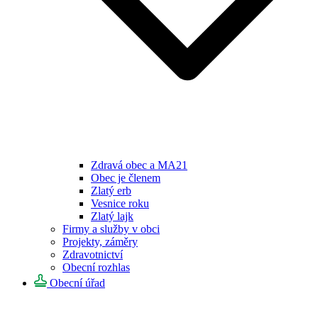
Zdravá obec a MA21
Obec je členem
Zlatý erb
Vesnice roku
Zlatý lajk
Firmy a služby v obci
Projekty, záměry
Zdravotnictví
Obecní rozhlas
Obecní úřad