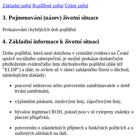
Základní znění
Rozšířené znění
Úplné znění
3. Pojmenování (název) životní situace
Prokazování chybějících dob pojištění
4. Základní informace k životní situaci
Dobu pojištění, která není doložena v centrální evidenci na České
správě sociálního zabezpečení, je možné prokázat dodatečným
předložením evidenčního listu důchodového pojištění (dále též
"ELDP") a dále, to ovšem až v rámci zahájeného řízení o důchod,
následujícími doklady:
pracovní smlouvou nebo potvrzením zaměstnavatele o době
trvání zaměstnání,
výplatními páskami, mzdovými listy, zápočtovými listy,
bývalou legitimací ROH, pokud jsou v ní vylepeny známky o
placení příspěvků,
potvrzením o zdanitelných příjmech a funkčních požitcích a o
sražených zálohách na daň.