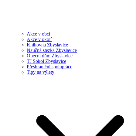
Akce v obci
Akce v okolí
Knihovna Zbyslavice
Naučná stezka Zbyslavice
Obecní dům Zbyslavice
TJ Sokol Zbyslavice
Přeshraniční spolupráce
Tipy na výlety