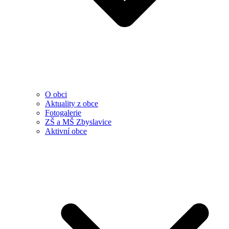
O obci
Aktuality z obce
Fotogalerie
ZŠ a MŠ Zbyslavice
Aktivní obce