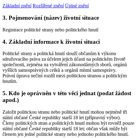
Základní znění
Rozšířené znění
Úplné znění
3. Pojmenování (název) životní situace
Registrace politické strany nebo politického hnutí
4. Základní informace k životní situaci
Politické strany a politická hnutí slouží občanům k výkonu
sdružovacího práva za účelem jejich účasti na politickém životě
společnosti, zejména na vytváření zákonodárných sborů, orgánů
vyšších samosprávných celků a orgánů místní samosprávy.
Právní úprava nečiní rozdíl mezi politickou stranou a politickým
hnutím.
5. Kdo je oprávněn v této věci jednat (podat žádost
apod.)
Založit politickou stranu nebo politické hnutí mohou nejméně tři
státní občané České republiky starší 18 let (přípravný výbor).
Členy politických stran a politických hnutí mohou být rovněž pouze
státní občané České republiky starší 18 let; občan však může být
členem jen jedné politické strany nebo jednoho politického hnutí.