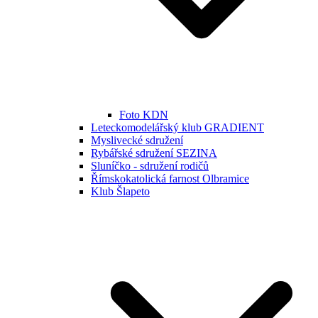
Foto KDN
Leteckomodelářský klub GRADIENT
Myslivecké sdružení
Rybářské sdružení SEZINA
Sluníčko - sdružení rodičů
Římskokatolická farnost Olbramice
Klub Šlapeto