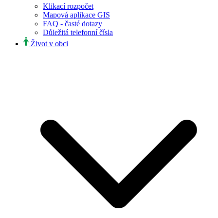
Klikací rozpočet
Mapová aplikace GIS
FAQ - časté dotazy
Důležitá telefonní čísla
Život v obci