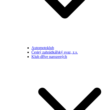
Automotoklub
Český zahrádkářský svaz, z.s.
Klub dříve narozených