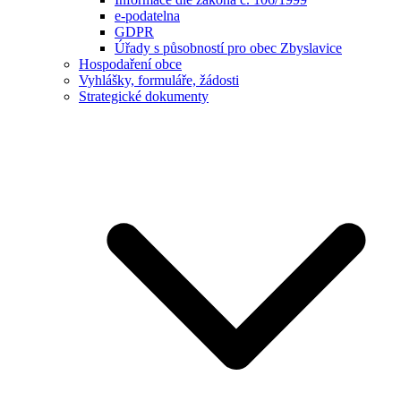
e-podatelna
GDPR
Úřady s působností pro obec Zbyslavice
Hospodaření obce
Vyhlášky, formuláře, žádosti
Strategické dokumenty