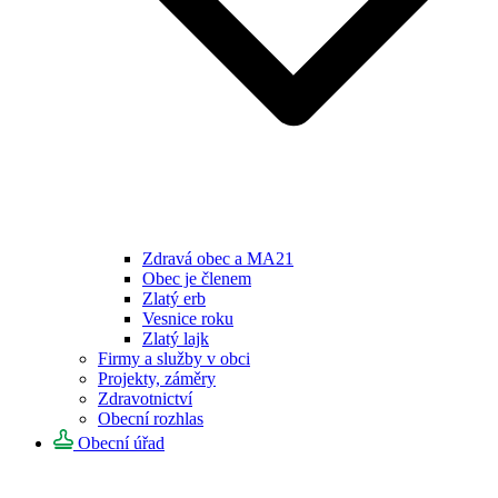
Zdravá obec a MA21
Obec je členem
Zlatý erb
Vesnice roku
Zlatý lajk
Firmy a služby v obci
Projekty, záměry
Zdravotnictví
Obecní rozhlas
Obecní úřad