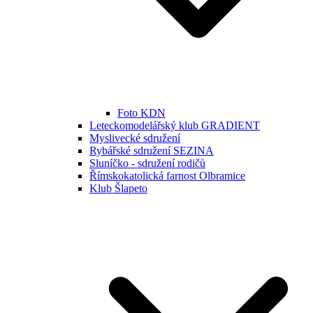
Foto KDN
Leteckomodelářský klub GRADIENT
Myslivecké sdružení
Rybářské sdružení SEZINA
Sluníčko - sdružení rodičů
Římskokatolická farnost Olbramice
Klub Šlapeto