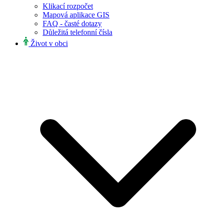
Klikací rozpočet
Mapová aplikace GIS
FAQ - časté dotazy
Důležitá telefonní čísla
Život v obci