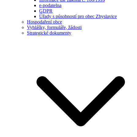
e-podatelna
GDPR
Úřady s působností pro obec Zbyslavice
Hospodaření obce
Vyhlášky, formuláře, žádosti
Strategické dokumenty