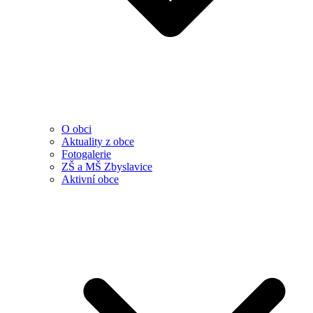
O obci
Aktuality z obce
Fotogalerie
ZŠ a MŠ Zbyslavice
Aktivní obce