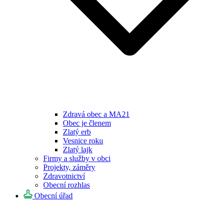
Zdravá obec a MA21
Obec je členem
Zlatý erb
Vesnice roku
Zlatý lajk
Firmy a služby v obci
Projekty, záměry
Zdravotnictví
Obecní rozhlas
Obecní úřad