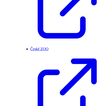
České ZOO