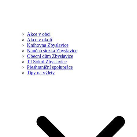
Akce v obci
Akce v okolí
Knihovna Zbyslavice
Naučná stezka Zbyslavice
Obecní dům Zbyslavice
TJ Sokol Zbyslavice
Přeshraniční spolupráce
Tipy na výlety