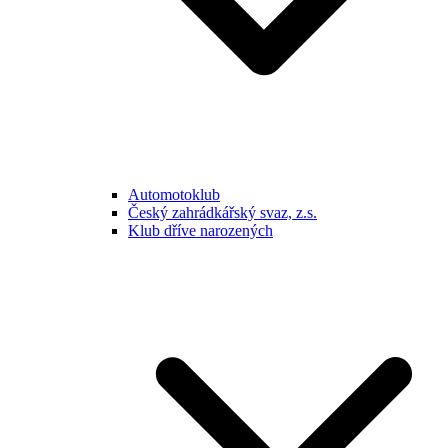
Automotoklub
Český zahrádkářský svaz, z.s.
Klub dříve narozených