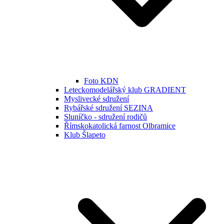
Foto KDN
Leteckomodelářský klub GRADIENT
Myslivecké sdružení
Rybářské sdružení SEZINA
Sluníčko - sdružení rodičů
Římskokatolická farnost Olbramice
Klub Šlapeto