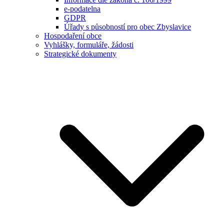
e-podatelna
GDPR
Úřady s působností pro obec Zbyslavice
Hospodaření obce
Vyhlášky, formuláře, žádosti
Strategické dokumenty