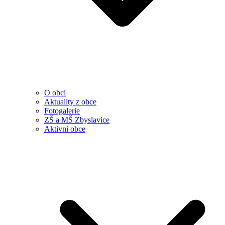
O obci
Aktuality z obce
Fotogalerie
ZŠ a MŠ Zbyslavice
Aktivní obce