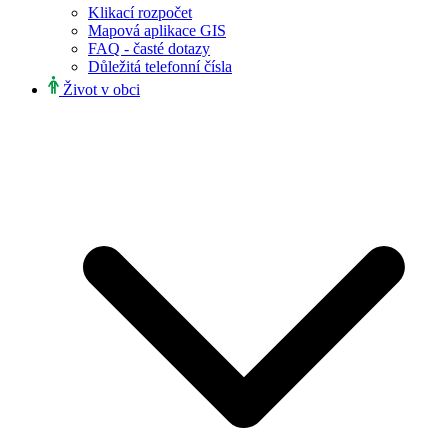
Klikací rozpočet
Mapová aplikace GIS
FAQ - časté dotazy
Důležitá telefonní čísla
Život v obci