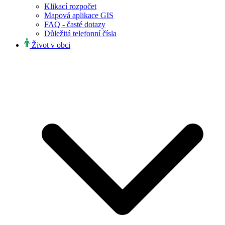
Klikací rozpočet
Mapová aplikace GIS
FAQ - časté dotazy
Důležitá telefonní čísla
Život v obci