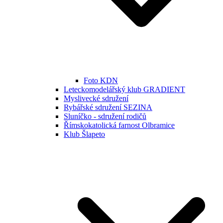
Foto KDN
Leteckomodelářský klub GRADIENT
Myslivecké sdružení
Rybářské sdružení SEZINA
Sluníčko - sdružení rodičů
Římskokatolická farnost Olbramice
Klub Šlapeto