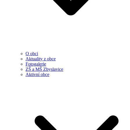
O obci
Aktuality z obce
Fotogalerie
ZŠ a MŠ Zbyslavice
Aktivní obce