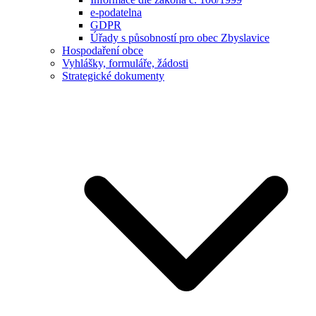
e-podatelna
GDPR
Úřady s působností pro obec Zbyslavice
Hospodaření obce
Vyhlášky, formuláře, žádosti
Strategické dokumenty