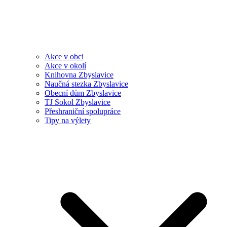
Akce v obci
Akce v okolí
Knihovna Zbyslavice
Naučná stezka Zbyslavice
Obecní dům Zbyslavice
TJ Sokol Zbyslavice
Přeshraniční spolupráce
Tipy na výlety