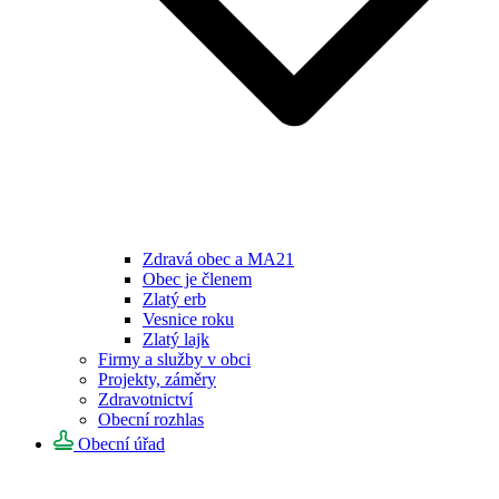
Zdravá obec a MA21
Obec je členem
Zlatý erb
Vesnice roku
Zlatý lajk
Firmy a služby v obci
Projekty, záměry
Zdravotnictví
Obecní rozhlas
Obecní úřad