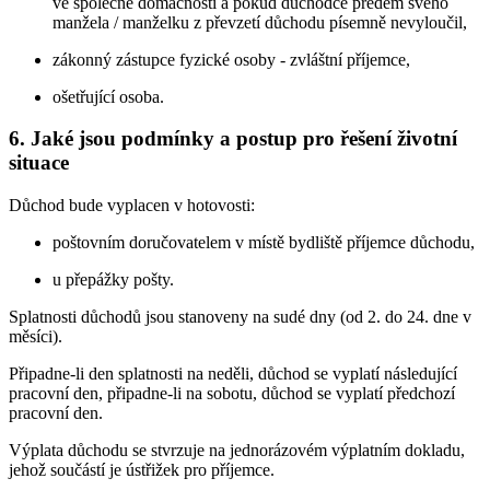
ve společné domácnosti a pokud důchodce předem svého
manžela / manželku z převzetí důchodu písemně nevyloučil,
zákonný zástupce fyzické osoby - zvláštní příjemce,
ošetřující osoba.
6. Jaké jsou podmínky a postup pro řešení životní
situace
Důchod bude vyplacen v hotovosti:
poštovním doručovatelem v místě bydliště příjemce důchodu,
u přepážky pošty.
Splatnosti důchodů jsou stanoveny na sudé dny (od 2. do 24. dne v
měsíci).
Připadne-li den splatnosti na neděli, důchod se vyplatí následující
pracovní den, připadne-li na sobotu, důchod se vyplatí předchozí
pracovní den.
Výplata důchodu se stvrzuje na jednorázovém výplatním dokladu,
jehož součástí je ústřižek pro příjemce.