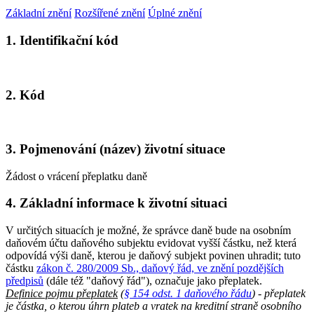
Základní znění
Rozšířené znění
Úplné znění
1. Identifikační kód
2. Kód
3. Pojmenování (název) životní situace
Žádost o vrácení přeplatku daně
4. Základní informace k životní situaci
V určitých situacích je možné, že správce daně bude na osobním
daňovém účtu daňového subjektu evidovat vyšší částku, než která
odpovídá výši daně, kterou je daňový subjekt povinen uhradit; tuto
částku
zákon č. 280/2009 Sb., daňový řád, ve znění pozdějších
předpisů
(dále též "daňový řád"), označuje jako přeplatek.
Definice pojmu přeplatek
(
§ 154 odst. 1 daňového řádu
) - přeplatek
je částka, o kterou úhrn plateb a vratek na kreditní straně osobního