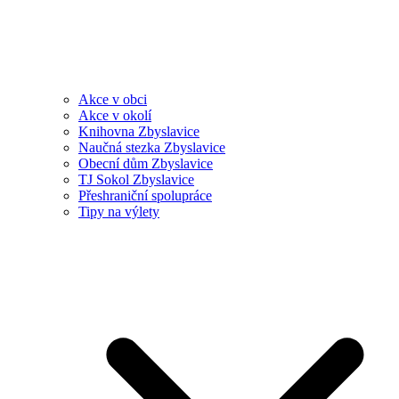
Akce v obci
Akce v okolí
Knihovna Zbyslavice
Naučná stezka Zbyslavice
Obecní dům Zbyslavice
TJ Sokol Zbyslavice
Přeshraniční spolupráce
Tipy na výlety