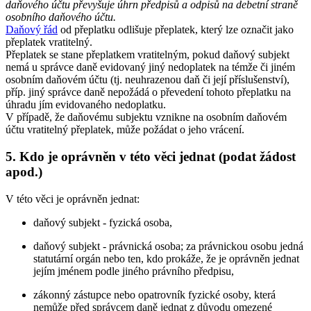
daňového účtu převyšuje úhrn předpisů a odpisů na debetní straně
osobního daňového účtu.
Daňový řád
od přeplatku odlišuje přeplatek, který lze označit jako
přeplatek vratitelný.
Přeplatek se stane přeplatkem vratitelným, pokud daňový subjekt
nemá u správce daně evidovaný jiný nedoplatek na témže či jiném
osobním daňovém účtu (tj. neuhrazenou daň či její příslušenství),
příp. jiný správce daně nepožádá o převedení tohoto přeplatku na
úhradu jím evidovaného nedoplatku.
V případě, že daňovému subjektu vznikne na osobním daňovém
účtu vratitelný přeplatek, může požádat o jeho vrácení.
5. Kdo je oprávněn v této věci jednat (podat žádost
apod.)
V této věci je oprávněn jednat:
daňový subjekt - fyzická osoba,
daňový subjekt - právnická osoba; za právnickou osobu jedná
statutární orgán nebo ten, kdo prokáže, že je oprávněn jednat
jejím jménem podle jiného právního předpisu,
zákonný zástupce nebo opatrovník fyzické osoby, která
nemůže před správcem daně jednat z důvodu omezené