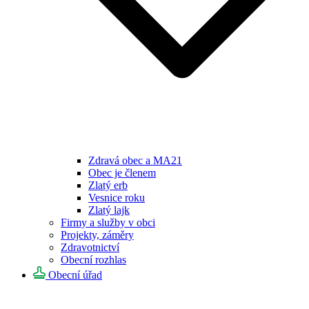
Zdravá obec a MA21
Obec je členem
Zlatý erb
Vesnice roku
Zlatý lajk
Firmy a služby v obci
Projekty, záměry
Zdravotnictví
Obecní rozhlas
Obecní úřad