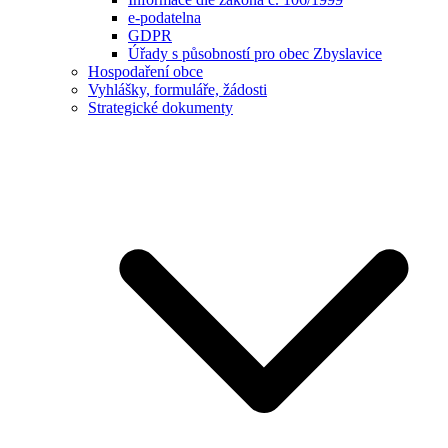
e-podatelna
GDPR
Úřady s působností pro obec Zbyslavice
Hospodaření obce
Vyhlášky, formuláře, žádosti
Strategické dokumenty