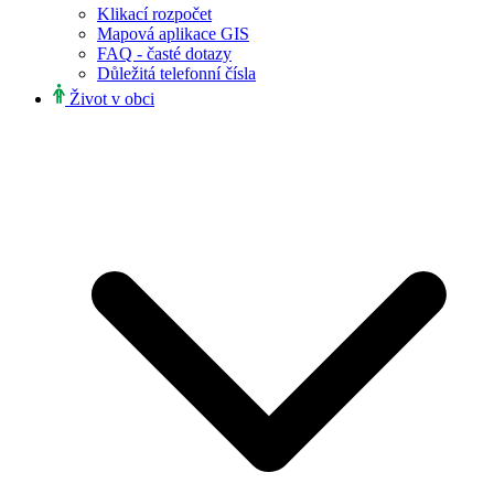
Klikací rozpočet
Mapová aplikace GIS
FAQ - časté dotazy
Důležitá telefonní čísla
Život v obci