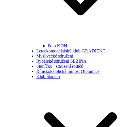
Foto KDN
Leteckomodelářský klub GRADIENT
Myslivecké sdružení
Rybářské sdružení SEZINA
Sluníčko - sdružení rodičů
Římskokatolická farnost Olbramice
Klub Šlapeto