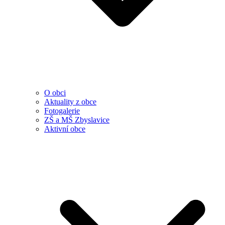
O obci
Aktuality z obce
Fotogalerie
ZŠ a MŠ Zbyslavice
Aktivní obce