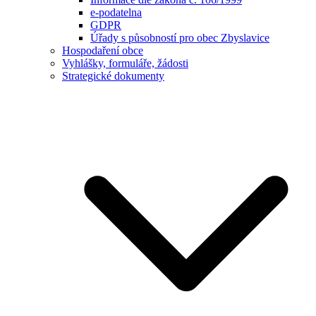
e-podatelna
GDPR
Úřady s působností pro obec Zbyslavice
Hospodaření obce
Vyhlášky, formuláře, žádosti
Strategické dokumenty