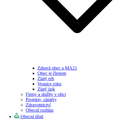
Zdravá obec a MA21
Obec je členem
Zlatý erb
Vesnice roku
Zlatý lajk
Firmy a služby v obci
Projekty, záměry
Zdravotnictví
Obecní rozhlas
Obecní úřad