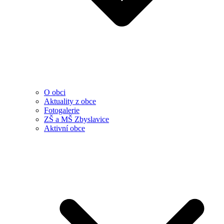
O obci
Aktuality z obce
Fotogalerie
ZŠ a MŠ Zbyslavice
Aktivní obce