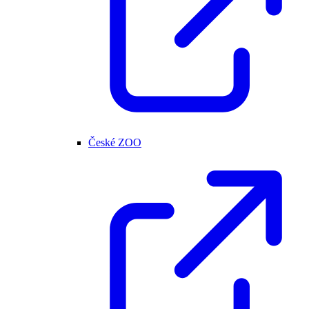
České ZOO