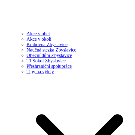
Akce v obci
Akce v okolí
Knihovna Zbyslavice
Naučná stezka Zbyslavice
Obecní dům Zbyslavice
TJ Sokol Zbyslavice
Přeshraniční spolupráce
Tipy na výlety