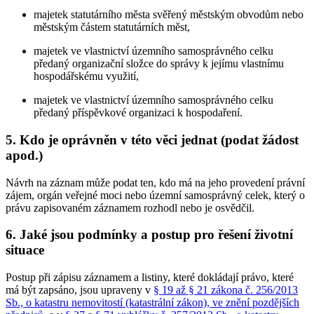
majetek statutárního města svěřený městským obvodům nebo
městským částem statutárních měst,
majetek ve vlastnictví územního samosprávného celku
předaný organizační složce do správy k jejímu vlastnímu
hospodářskému využití,
majetek ve vlastnictví územního samosprávného celku
předaný příspěvkové organizaci k hospodaření.
5. Kdo je oprávněn v této věci jednat (podat žádost
apod.)
Návrh na záznam může podat ten, kdo má na jeho provedení právní
zájem, orgán veřejné moci nebo územní samosprávný celek, který o
právu zapisovaném záznamem rozhodl nebo je osvědčil.
6. Jaké jsou podmínky a postup pro řešení životní
situace
Postup při zápisu záznamem a listiny, které dokládají právo, které
má být zapsáno, jsou upraveny v
§ 19 až § 21 zákona č. 256/2013
Sb., o katastru nemovitostí (katastrální zákon), ve znění pozdějších