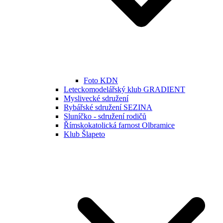
Foto KDN
Leteckomodelářský klub GRADIENT
Myslivecké sdružení
Rybářské sdružení SEZINA
Sluníčko - sdružení rodičů
Římskokatolická farnost Olbramice
Klub Šlapeto