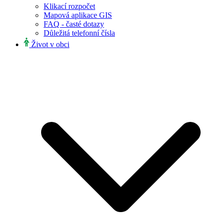
Klikací rozpočet
Mapová aplikace GIS
FAQ - časté dotazy
Důležitá telefonní čísla
Život v obci