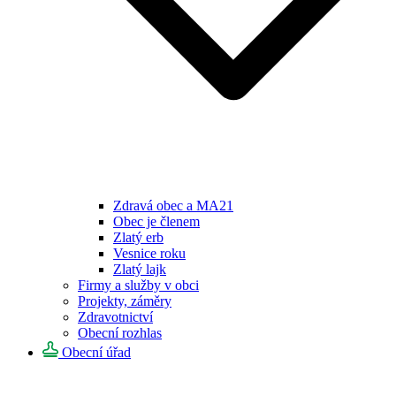
Zdravá obec a MA21
Obec je členem
Zlatý erb
Vesnice roku
Zlatý lajk
Firmy a služby v obci
Projekty, záměry
Zdravotnictví
Obecní rozhlas
Obecní úřad