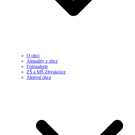
O obci
Aktuality z obce
Fotogalerie
ZŠ a MŠ Zbyslavice
Aktivní obce