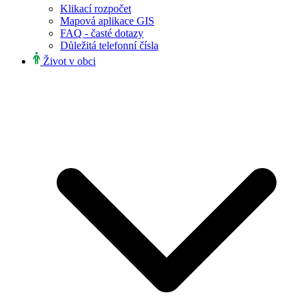
Klikací rozpočet
Mapová aplikace GIS
FAQ - časté dotazy
Důležitá telefonní čísla
Život v obci