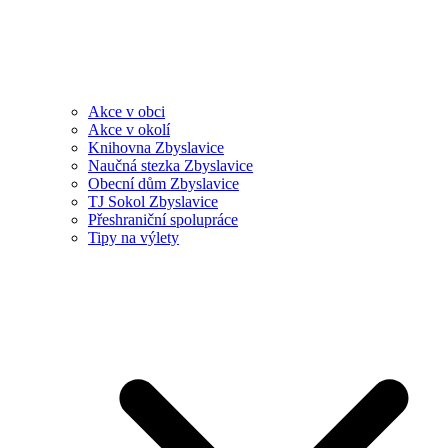
Akce v obci
Akce v okolí
Knihovna Zbyslavice
Naučná stezka Zbyslavice
Obecní dům Zbyslavice
TJ Sokol Zbyslavice
Přeshraniční spolupráce
Tipy na výlety