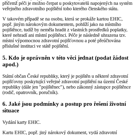
přičemž péči je možno čerpat u poskytovatelů napojených na systém
veřejného zdravotního pojištění toho kterého členského státu.
V takovém případě se na osobu, která se prokáže kartou EHIC,
popř. jiným nárokovým dokumentem, pohlíží jako na místního
pojištěnce, tudíž by neměla hradit z vlastních prostředků poplatky,
které nehradí ani místní pojištěnci. Péče je následně uhrazena tzv.
místní výpomocnou zdravotní pojišťovnou a poté přeúčtována
příslušné instituci ve státě pojištění.
5. Kdo je oprávněn v této věci jednat (podat žádost
apod.)
Státní občan České republiky, který je pojištěn u některé zdravotní
pojišťovny poskytující veřejné zdravotní pojištění na území České
republiky (dále jen "pojištěnec"), nebo zákonný zástupce pojištěnce
(rodič, opatrovník, poručník).
6. Jaké jsou podmínky a postup pro řešení životní
situace
Vydání karty EHIC.
Kartu EHIC, popř. jiný nárokový dokument, vydá zdravotní