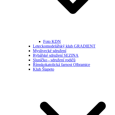
Foto KDN
Leteckomodelářský klub GRADIENT
Myslivecké sdružení
Rybářské sdružení SEZINA
Sluníčko - sdružení rodičů
Římskokatolická farnost Olbramice
Klub Šlapeto