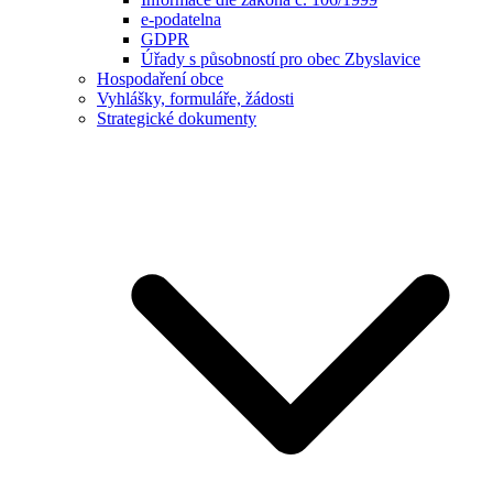
e-podatelna
GDPR
Úřady s působností pro obec Zbyslavice
Hospodaření obce
Vyhlášky, formuláře, žádosti
Strategické dokumenty