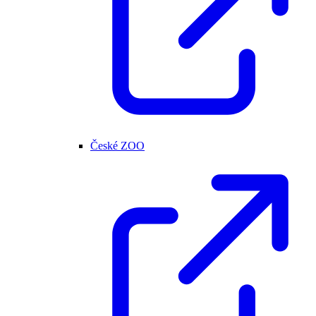
České ZOO