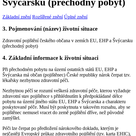
Švýcarsku (přechodný pobyt)
Základní znění
Rozšířené znění
Úplné znění
3. Pojmenování (název) životní situace
Zdravotní pojištění českého občana v zemích EU, EHP a Švýcarsku
(přechodný pobyt)
4. Základní informace k životní situaci
Při přechodném pobytu na území ostatních států EU, EHP a
Švýcarska má občan (pojištěnec) České republiky nárok čerpat tzv.
lékařsky nezbytnou zdravotní péči.
Nezbytnou péčí se rozumí veškerá zdravotní péče, kterou vyžaduje
zdravotní stav pojištěnce s přihlédnutím k předpokládané délce
pobytu na území jiného státu EU, EHP a Švýcarska a charakteru
poskytované péče. Musí být poskytnuta v takovém rozsahu, aby se
pojištěnec nemusel vracet do země pojištění dříve, než původně
zamýšlel.
Péči lze čerpat po předložení nárokového dokladu, kterým je
nejčastěji Evropský průkaz zdravotního pojištění (tzv. karta EHIC),