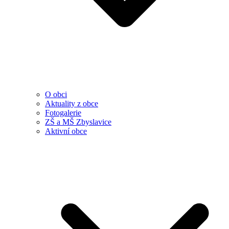
O obci
Aktuality z obce
Fotogalerie
ZŠ a MŠ Zbyslavice
Aktivní obce