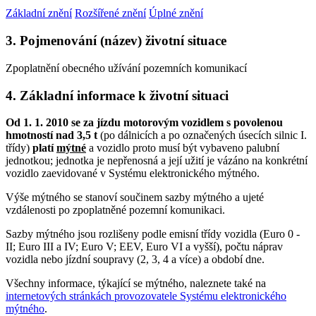
Základní znění
Rozšířené znění
Úplné znění
3. Pojmenování (název) životní situace
Zpoplatnění obecného užívání pozemních komunikací
4. Základní informace k životní situaci
Od 1. 1. 2010 se za jízdu motorovým vozidlem s povolenou
hmotností nad 3,5 t
(po dálnicích a po označených úsecích silnic I.
třídy)
platí
mýtné
a vozidlo proto musí být vybaveno palubní
jednotkou; jednotka je nepřenosná a její užití je vázáno na konkrétní
vozidlo zaevidované v Systému elektronického mýtného.
Výše mýtného se stanoví součinem sazby mýtného a ujeté
vzdálenosti po zpoplatněné pozemní komunikaci.
Sazby mýtného jsou rozlišeny podle emisní třídy vozidla (Euro 0 -
II; Euro III a IV; Euro V; EEV, Euro VI a vyšší), počtu náprav
vozidla nebo jízdní soupravy (2, 3, 4 a více) a období dne.
Všechny informace, týkající se mýtného, naleznete také na
internetových stránkách provozovatele Systému elektronického
mýtného
.