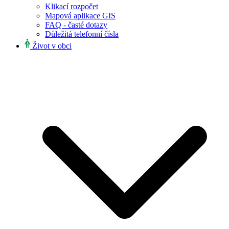
Klikací rozpočet
Mapová aplikace GIS
FAQ - časté dotazy
Důležitá telefonní čísla
Život v obci