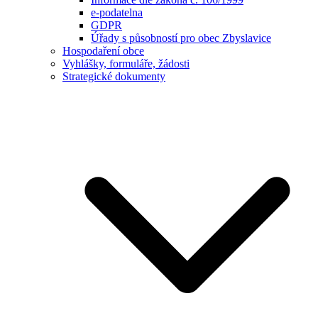
e-podatelna
GDPR
Úřady s působností pro obec Zbyslavice
Hospodaření obce
Vyhlášky, formuláře, žádosti
Strategické dokumenty