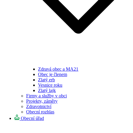
Zdravá obec a MA21
Obec je členem
Zlatý erb
Vesnice roku
Zlatý lajk
Firmy a služby v obci
Projekty, záměry
Zdravotnictví
Obecní rozhlas
Obecní úřad