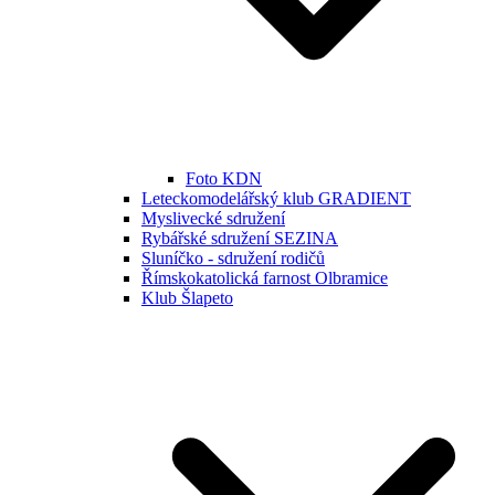
Foto KDN
Leteckomodelářský klub GRADIENT
Myslivecké sdružení
Rybářské sdružení SEZINA
Sluníčko - sdružení rodičů
Římskokatolická farnost Olbramice
Klub Šlapeto