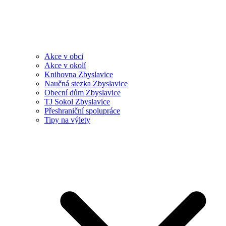
Akce v obci
Akce v okolí
Knihovna Zbyslavice
Naučná stezka Zbyslavice
Obecní dům Zbyslavice
TJ Sokol Zbyslavice
Přeshraniční spolupráce
Tipy na výlety