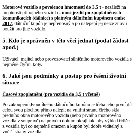
Motorové vozidlo s povolenou hmotností do 3,5 t
- nezáleží na
hmotnosti přípojného vozidla -
musí jezdit po zpoplatněných
komunikacích (dálnice) s platným
dálničním kupónem emise
2017
; dálniční kupón je nepřenosný a po nalepení jej nelze znovu
použít pro jiné vozidlo.
5. Kdo je oprávněn v této věci jednat (podat žádost
apod.)
Uživatel, majitel nebo provozovatel silničního motorového vozidla s
nejméně čtyřmi koly.
6. Jaké jsou podmínky a postup pro řešení životní
situace
Časové zpoplatnění (pro vozidla do 3,5 t včetně)
Po zakoupení dvoudílného dálničního kupónu je třeba jeho první díl
celou svou plochou přímo nalepit na vnitřní stranu čirého skla
předního okna motorového vozidla (nebo prvního motorového
vozidla v soupravě) na pravém dolním okraji tak, aby výhled řidiče
z vozidla byl co nejméně omezen a kupón byl dobře viditelný z
vnější strany vozidla.