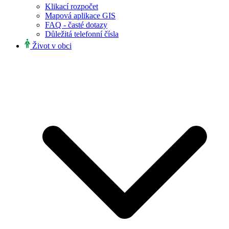
Klikací rozpočet
Mapová aplikace GIS
FAQ - časté dotazy
Důležitá telefonní čísla
Život v obci