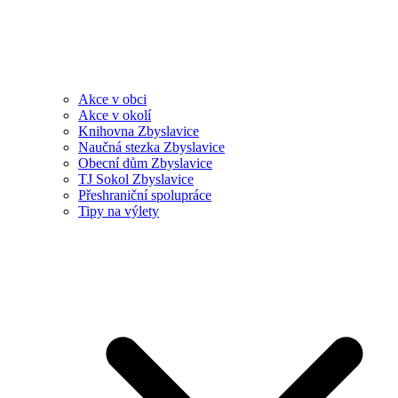
Akce v obci
Akce v okolí
Knihovna Zbyslavice
Naučná stezka Zbyslavice
Obecní dům Zbyslavice
TJ Sokol Zbyslavice
Přeshraniční spolupráce
Tipy na výlety