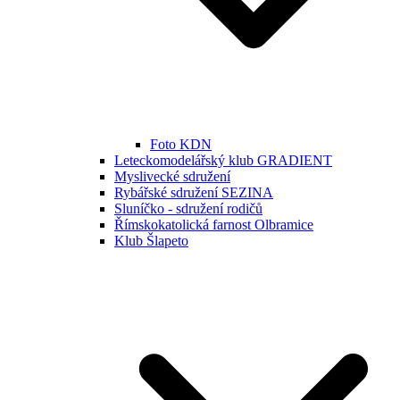
Foto KDN
Leteckomodelářský klub GRADIENT
Myslivecké sdružení
Rybářské sdružení SEZINA
Sluníčko - sdružení rodičů
Římskokatolická farnost Olbramice
Klub Šlapeto