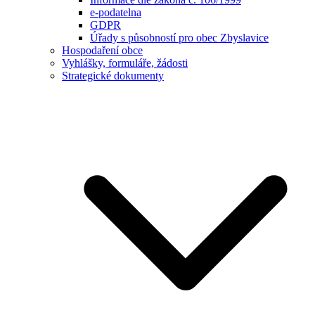
e-podatelna
GDPR
Úřady s působností pro obec Zbyslavice
Hospodaření obce
Vyhlášky, formuláře, žádosti
Strategické dokumenty