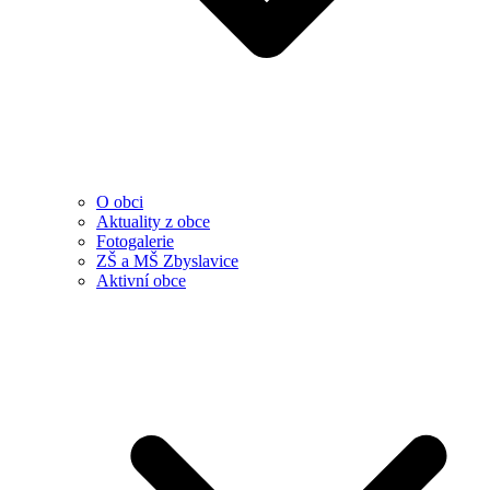
O obci
Aktuality z obce
Fotogalerie
ZŠ a MŠ Zbyslavice
Aktivní obce