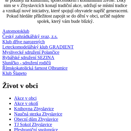
se podílejí na kulturním, společenském i komunitním životě. Díky
nim se v Zbyslavicích konají tradiční akce, udržují se místní tradice
a vznikají nové iniciativy, které spojují obyvatele napříč generacemi.
Pokud hledáte příležitost zapojit se do dění v obci, určitě najdete
spolek, který vám bude blízký.
Automotoklub
Český zahrádkářský svaz, z.s.
Klub dříve narozených
Leteckomodelářský klub GRADIENT
Myslivecké sdružení Polančice
Rybářské sdružení SEZINA
Sluníčko - sdružení rodičů
Římskokatolická farnost Olbramice
Klub Šlapeto
Život v obci
Akce v obci
Akce v okolí
Knihovna Zbyslavice
Naučná stezka Zbyslavice
Obecní dům Zbyslavice
TJ Sokol Zbyslavice
Přeshraniční spolupráce