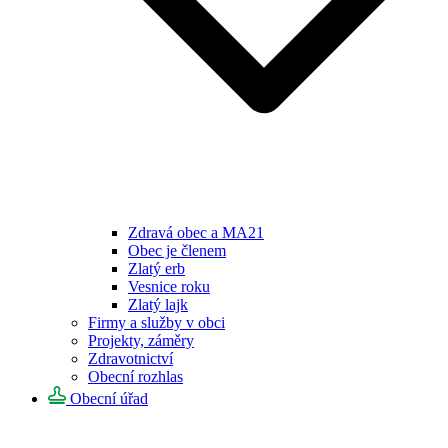
Zdravá obec a MA21
Obec je členem
Zlatý erb
Vesnice roku
Zlatý lajk
Firmy a služby v obci
Projekty, záměry
Zdravotnictví
Obecní rozhlas
Obecní úřad