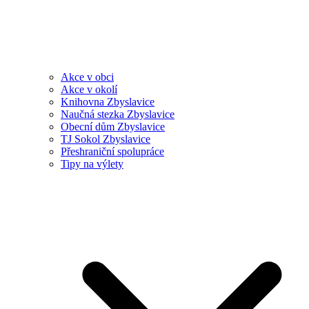
Akce v obci
Akce v okolí
Knihovna Zbyslavice
Naučná stezka Zbyslavice
Obecní dům Zbyslavice
TJ Sokol Zbyslavice
Přeshraniční spolupráce
Tipy na výlety