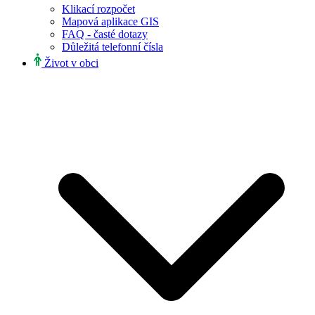
Klikací rozpočet
Mapová aplikace GIS
FAQ - časté dotazy
Důležitá telefonní čísla
Život v obci