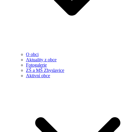
O obci
Aktuality z obce
Fotogalerie
ZŠ a MŠ Zbyslavice
Aktivní obce