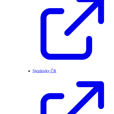
Sjezdovky ČR