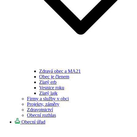
Zdravá obec a MA21
Obec je členem
Zlatý erb
Vesnice roku
Zlatý lajk
Firmy a služby v obci
Projekty, záměry
Zdravotnictví
Obecní rozhlas
Obecní úřad