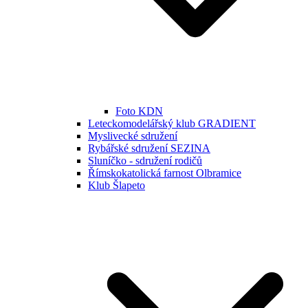
Foto KDN
Leteckomodelářský klub GRADIENT
Myslivecké sdružení
Rybářské sdružení SEZINA
Sluníčko - sdružení rodičů
Římskokatolická farnost Olbramice
Klub Šlapeto