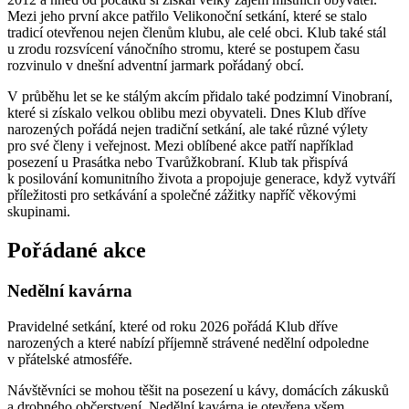
Mezi jeho první akce patřilo Velikonoční setkání, které se stalo
tradicí otevřenou nejen členům klubu, ale celé obci. Klub také stál
u zrodu rozsvícení vánočního stromu, které se postupem času
rozvinulo v dnešní adventní jarmark pořádaný obcí.
V průběhu let se ke stálým akcím přidalo také podzimní Vinobraní,
které si získalo velkou oblibu mezi obyvateli. Dnes Klub dříve
narozených pořádá nejen tradiční setkání, ale také různé výlety
pro své členy i veřejnost. Mezi oblíbené akce patří například
posezení u Prasátka nebo Tvarůžkobraní. Klub tak přispívá
k posilování komunitního života a propojuje generace, když vytváří
příležitosti pro setkávání a společné zážitky napříč věkovými
skupinami.
Pořádané akce
Nedělní kavárna
Pravidelné setkání, které od roku 2026 pořádá Klub dříve
narozených a které nabízí příjemně strávené nedělní odpoledne
v přátelské atmosféře.
Návštěvníci se mohou těšit na posezení u kávy, domácích zákusků
a drobného občerstvení. Nedělní kavárna je otevřena všem