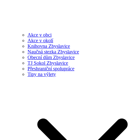
Akce v obci
Akce v okolí
Knihovna Zbyslavice
Naučná stezka Zbyslavice
Obecní dům Zbyslavice
TJ Sokol Zbyslavice
Přeshraniční spolupráce
Tipy na výlety