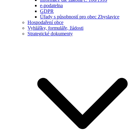
e-podatelna
GDPR
Úřady s působností pro obec Zbyslavice
Hospodaření obce
Vyhlášky, formuláře, žádosti
Strategické dokumenty