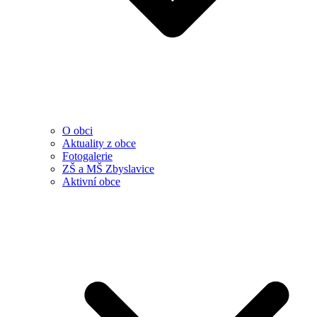
O obci
Aktuality z obce
Fotogalerie
ZŠ a MŠ Zbyslavice
Aktivní obce