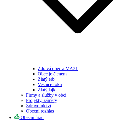
Zdravá obec a MA21
Obec je členem
Zlatý erb
Vesnice roku
Zlatý lajk
Firmy a služby v obci
Projekty, záměry
Zdravotnictví
Obecní rozhlas
Obecní úřad