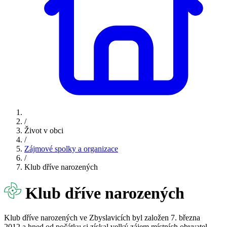
/
Život v obci
/
Zájmové spolky a organizace
/
Klub dříve narozených
Klub dříve narozených
Klub dříve narozených ve Zbyslavicích byl založen 7. března
2012 a hned od počátku si získal velký zájem místních obyvatel.