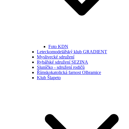
Foto KDN
Leteckomodelářský klub GRADIENT
Myslivecké sdružení
Rybářské sdružení SEZINA
Sluníčko - sdružení rodičů
Římskokatolická farnost Olbramice
Klub Šlapeto