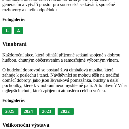
generacím a vytváří prostor pro sousedská setkávání, společné
rozhovory a chvíle odpočinku.
Fotogalerie:
1.
2.
Vinobraní
Každoroční akce, která přináší příjemné setkání spojené s dobrou
hudbou, chutným občerstvením a samozřejmě výborným vínem.
O hudební doprovod se postará živá cimbálová muzika, která
zahraje k poslechu i tanci. Návštěvníci se mohou těšit na tradiční
domácí dobroty, jako jsou škvarková pomazánka, buchty a další
pochoutky, které k vinobraní neodmyslitelně patří. A to hlavní? Vína
nejlepších chutí, která zpříjemní atmosféru celého večera.
Fotogalerie:
2025
2024
2023
2022
Velikonoční výstava