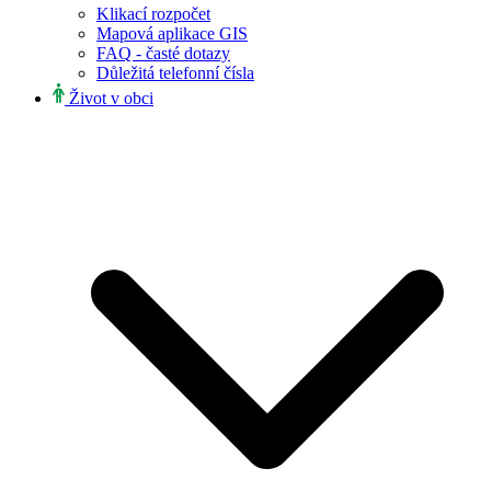
Klikací rozpočet
Mapová aplikace GIS
FAQ - časté dotazy
Důležitá telefonní čísla
Život v obci