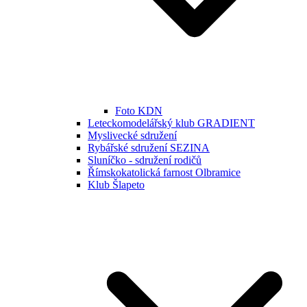
Foto KDN
Leteckomodelářský klub GRADIENT
Myslivecké sdružení
Rybářské sdružení SEZINA
Sluníčko - sdružení rodičů
Římskokatolická farnost Olbramice
Klub Šlapeto