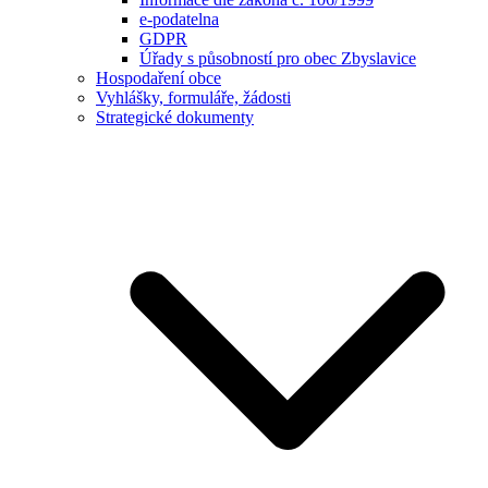
e-podatelna
GDPR
Úřady s působností pro obec Zbyslavice
Hospodaření obce
Vyhlášky, formuláře, žádosti
Strategické dokumenty