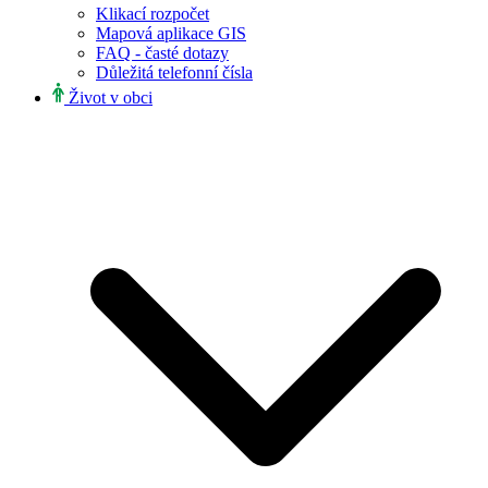
Klikací rozpočet
Mapová aplikace GIS
FAQ - časté dotazy
Důležitá telefonní čísla
Život v obci