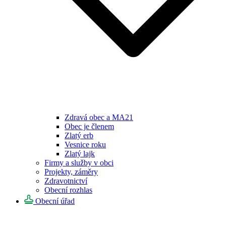
Zdravá obec a MA21
Obec je členem
Zlatý erb
Vesnice roku
Zlatý lajk
Firmy a služby v obci
Projekty, záměry
Zdravotnictví
Obecní rozhlas
Obecní úřad