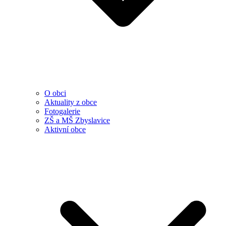
O obci
Aktuality z obce
Fotogalerie
ZŠ a MŠ Zbyslavice
Aktivní obce