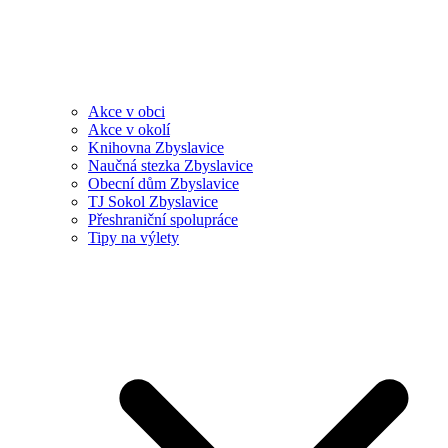
Akce v obci
Akce v okolí
Knihovna Zbyslavice
Naučná stezka Zbyslavice
Obecní dům Zbyslavice
TJ Sokol Zbyslavice
Přeshraniční spolupráce
Tipy na výlety