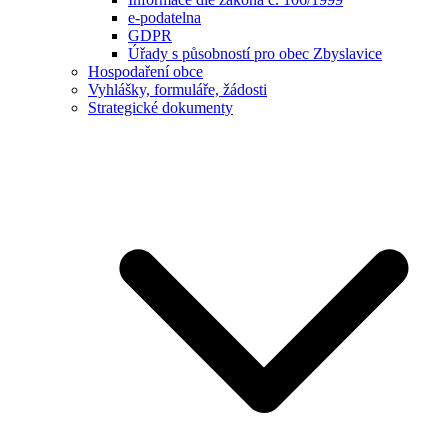
e-podatelna
GDPR
Úřady s působností pro obec Zbyslavice
Hospodaření obce
Vyhlášky, formuláře, žádosti
Strategické dokumenty