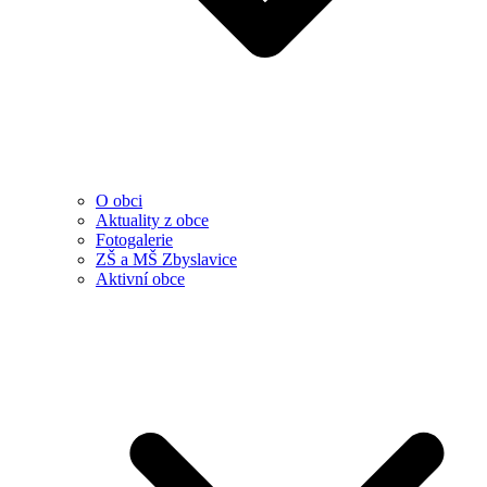
O obci
Aktuality z obce
Fotogalerie
ZŠ a MŠ Zbyslavice
Aktivní obce