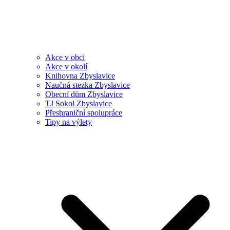
Akce v obci
Akce v okolí
Knihovna Zbyslavice
Naučná stezka Zbyslavice
Obecní dům Zbyslavice
TJ Sokol Zbyslavice
Přeshraniční spolupráce
Tipy na výlety