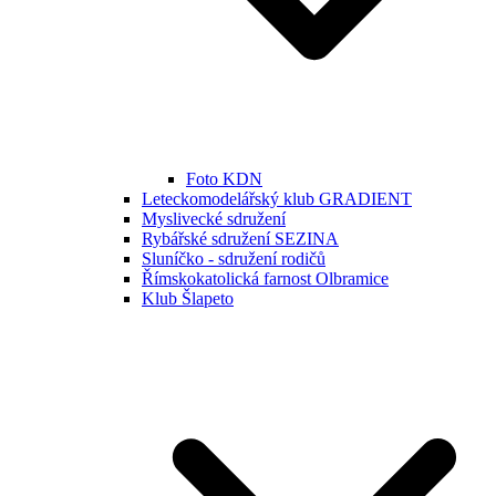
Foto KDN
Leteckomodelářský klub GRADIENT
Myslivecké sdružení
Rybářské sdružení SEZINA
Sluníčko - sdružení rodičů
Římskokatolická farnost Olbramice
Klub Šlapeto