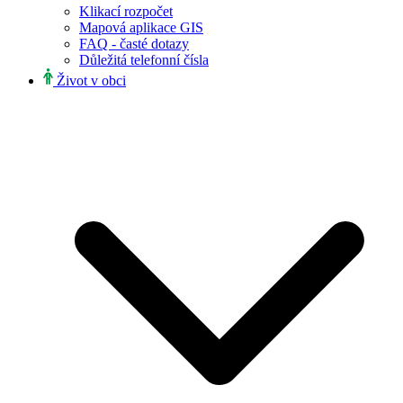
Klikací rozpočet
Mapová aplikace GIS
FAQ - časté dotazy
Důležitá telefonní čísla
Život v obci