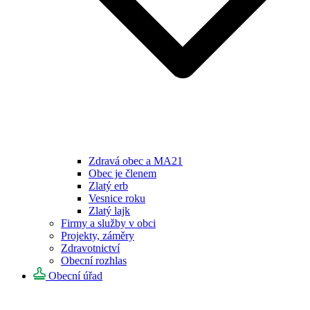
Zdravá obec a MA21
Obec je členem
Zlatý erb
Vesnice roku
Zlatý lajk
Firmy a služby v obci
Projekty, záměry
Zdravotnictví
Obecní rozhlas
Obecní úřad