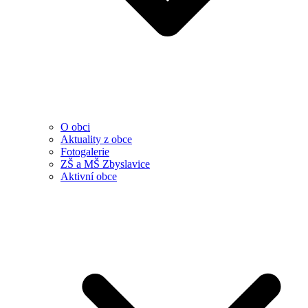
O obci
Aktuality z obce
Fotogalerie
ZŠ a MŠ Zbyslavice
Aktivní obce