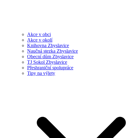
Akce v obci
Akce v okolí
Knihovna Zbyslavice
Naučná stezka Zbyslavice
Obecní dům Zbyslavice
TJ Sokol Zbyslavice
Přeshraniční spolupráce
Tipy na výlety