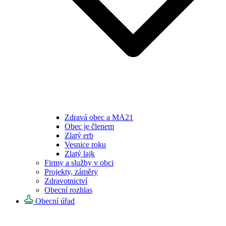
Zdravá obec a MA21
Obec je členem
Zlatý erb
Vesnice roku
Zlatý lajk
Firmy a služby v obci
Projekty, záměry
Zdravotnictví
Obecní rozhlas
Obecní úřad