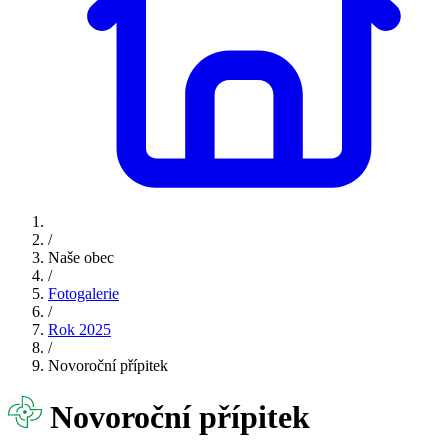
/
Naše obec
/
Fotogalerie
/
Rok 2025
/
Novoroční přípitek
Novoroční přípitek