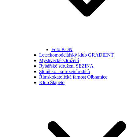
Foto KDN
Leteckomodelářský klub GRADIENT
Myslivecké sdružení
Rybářské sdružení SEZINA
Sluníčko - sdružení rodičů
Římskokatolická farnost Olbramice
Klub Šlapeto