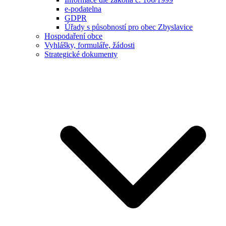
e-podatelna
GDPR
Úřady s působností pro obec Zbyslavice
Hospodaření obce
Vyhlášky, formuláře, žádosti
Strategické dokumenty