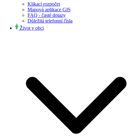
Klikací rozpočet
Mapová aplikace GIS
FAQ - časté dotazy
Důležitá telefonní čísla
Život v obci