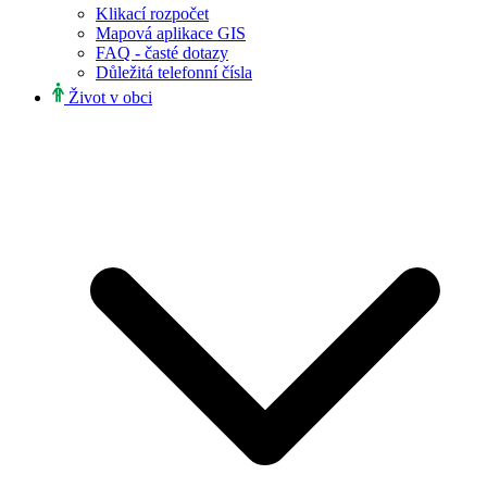
Klikací rozpočet
Mapová aplikace GIS
FAQ - časté dotazy
Důležitá telefonní čísla
Život v obci