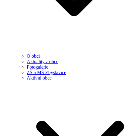
O obci
Aktuality z obce
Fotogalerie
ZŠ a MŠ Zbyslavice
Aktivní obce