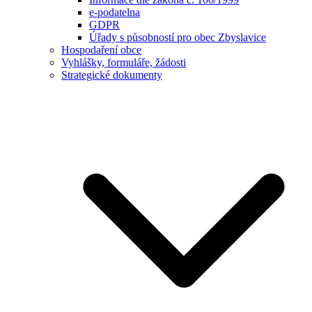
e-podatelna
GDPR
Úřady s působností pro obec Zbyslavice
Hospodaření obce
Vyhlášky, formuláře, žádosti
Strategické dokumenty