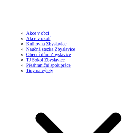
Akce v obci
Akce v okolí
Knihovna Zbyslavice
Naučná stezka Zbyslavice
Obecní dům Zbyslavice
TJ Sokol Zbyslavice
Přeshraniční spolupráce
Tipy na výlety