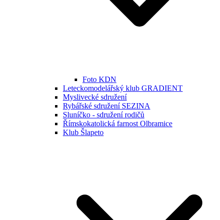
Foto KDN
Leteckomodelářský klub GRADIENT
Myslivecké sdružení
Rybářské sdružení SEZINA
Sluníčko - sdružení rodičů
Římskokatolická farnost Olbramice
Klub Šlapeto