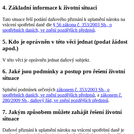
4. Základní informace k životní situaci
Tato situace řeší podání daňového přiznání k uplatnění nároku na
vrácení spotřební daně dle
§ 56 zákona č. 353/2003 Sb., o
spotřebních daních, ve znění pozdějších předpisů
.
5. Kdo je oprávněn v této věci jednat (podat žádost
apod.)
V této věci je oprávněn jednat daňový subjekt.
6. Jaké jsou podmínky a postup pro řešení životní
situace
Splnění podmínek určených
zákonem č. 353/2003 Sb., o
spotřebních daních, ve znění pozdějších předpisů
, a
zákonem č.
280/2009 Sb., daňový řád, ve znění pozdějších předpisů
.
7. Jakým způsobem můžete zahájit řešení životní
situace
Daňové přiznání k uplatnění nároku na vrácení spotřební daně je