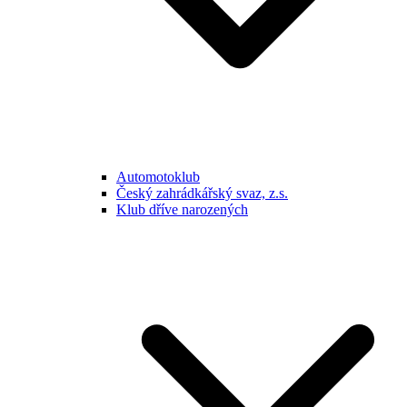
Automotoklub
Český zahrádkářský svaz, z.s.
Klub dříve narozených