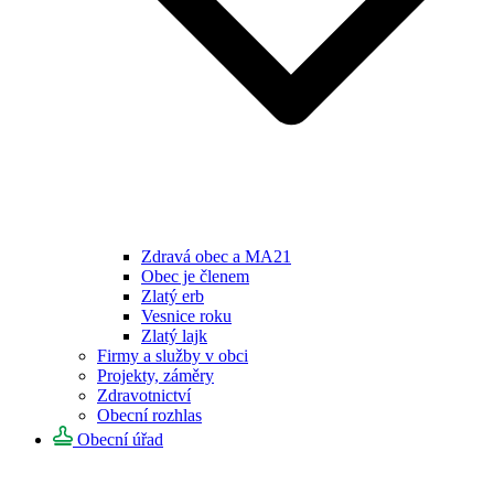
Zdravá obec a MA21
Obec je členem
Zlatý erb
Vesnice roku
Zlatý lajk
Firmy a služby v obci
Projekty, záměry
Zdravotnictví
Obecní rozhlas
Obecní úřad