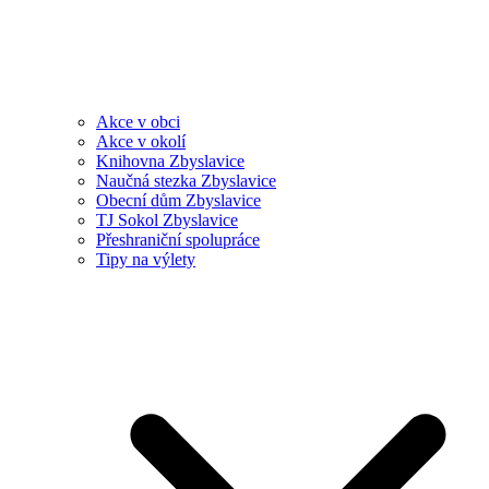
Akce v obci
Akce v okolí
Knihovna Zbyslavice
Naučná stezka Zbyslavice
Obecní dům Zbyslavice
TJ Sokol Zbyslavice
Přeshraniční spolupráce
Tipy na výlety