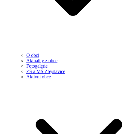
O obci
Aktuality z obce
Fotogalerie
ZŠ a MŠ Zbyslavice
Aktivní obce