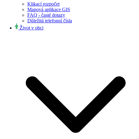
Klikací rozpočet
Mapová aplikace GIS
FAQ - časté dotazy
Důležitá telefonní čísla
Život v obci