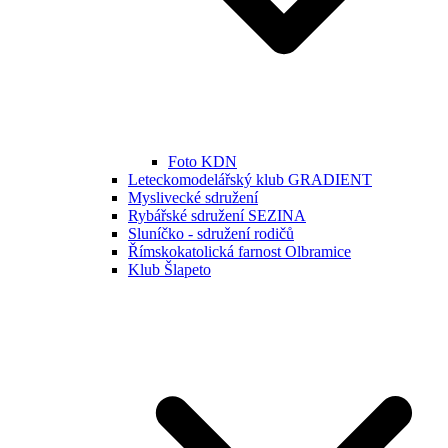
Foto KDN
Leteckomodelářský klub GRADIENT
Myslivecké sdružení
Rybářské sdružení SEZINA
Sluníčko - sdružení rodičů
Římskokatolická farnost Olbramice
Klub Šlapeto