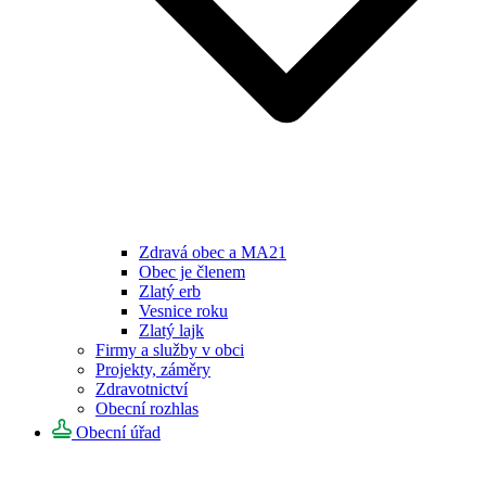
Zdravá obec a MA21
Obec je členem
Zlatý erb
Vesnice roku
Zlatý lajk
Firmy a služby v obci
Projekty, záměry
Zdravotnictví
Obecní rozhlas
Obecní úřad