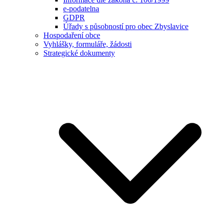
e-podatelna
GDPR
Úřady s působností pro obec Zbyslavice
Hospodaření obce
Vyhlášky, formuláře, žádosti
Strategické dokumenty