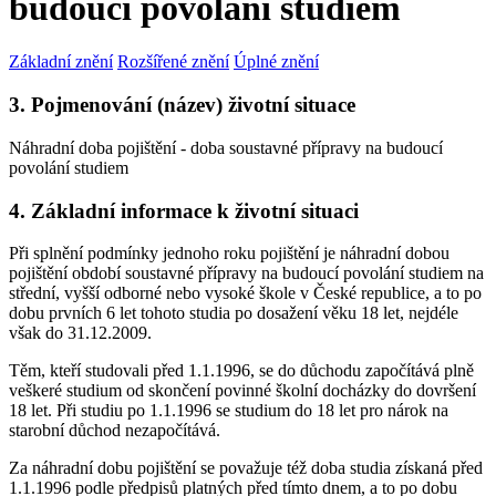
budoucí povolání studiem
Základní znění
Rozšířené znění
Úplné znění
3. Pojmenování (název) životní situace
Náhradní doba pojištění - doba soustavné přípravy na budoucí
povolání studiem
4. Základní informace k životní situaci
Při splnění podmínky jednoho roku pojištění je náhradní dobou
pojištění období soustavné přípravy na budoucí povolání studiem na
střední, vyšší odborné nebo vysoké škole v České republice, a to po
dobu prvních 6 let tohoto studia po dosažení věku 18 let, nejdéle
však do 31.12.2009.
Těm, kteří studovali před 1.1.1996, se do důchodu započítává plně
veškeré studium od skončení povinné školní docházky do dovršení
18 let. Při studiu po 1.1.1996 se studium do 18 let pro nárok na
starobní důchod nezapočítává.
Za náhradní dobu pojištění se považuje též doba studia získaná před
1.1.1996 podle předpisů platných před tímto dnem, a to po dobu