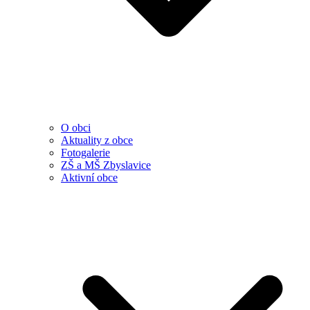
O obci
Aktuality z obce
Fotogalerie
ZŠ a MŠ Zbyslavice
Aktivní obce