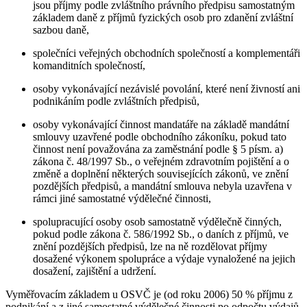
jsou příjmy podle zvláštního právního předpisu samostatným
základem daně z příjmů fyzických osob pro zdanění zvláštní
sazbou daně,
společníci veřejných obchodních společností a komplementáři
komanditních společností,
osoby vykonávající nezávislé povolání, které není živností ani
podnikáním podle zvláštních předpisů,
osoby vykonávající činnost mandatáře na základě mandátní
smlouvy uzavřené podle obchodního zákoníku, pokud tato
činnost není považována za zaměstnání podle § 5 písm. a)
zákona č. 48/1997 Sb., o veřejném zdravotním pojištění a o
změně a doplnění některých souvisejících zákonů, ve znění
pozdějších předpisů, a mandátní smlouva nebyla uzavřena v
rámci jiné samostatné výdělečné činnosti,
spolupracující osoby osob samostatně výdělečně činných,
pokud podle zákona č. 586/1992 Sb., o daních z příjmů, ve
znění pozdějších předpisů, lze na ně rozdělovat příjmy
dosažené výkonem spolupráce a výdaje vynaložené na jejich
dosažení, zajištění a udržení.
Vyměřovacím základem u OSVČ je (od roku 2006) 50 % příjmu z
podnikání a z jiné samostatné výdělečné činnosti po odpočtu výdajů