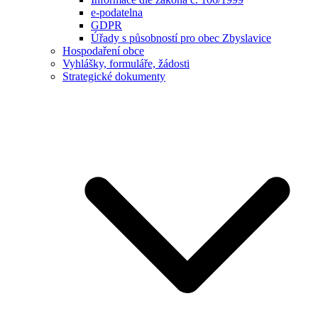
e-podatelna
GDPR
Úřady s působností pro obec Zbyslavice
Hospodaření obce
Vyhlášky, formuláře, žádosti
Strategické dokumenty