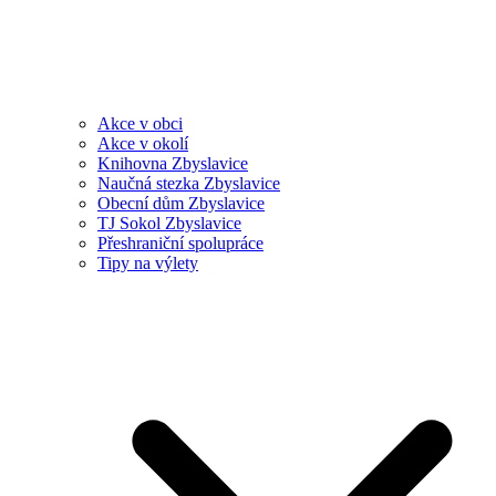
Akce v obci
Akce v okolí
Knihovna Zbyslavice
Naučná stezka Zbyslavice
Obecní dům Zbyslavice
TJ Sokol Zbyslavice
Přeshraniční spolupráce
Tipy na výlety