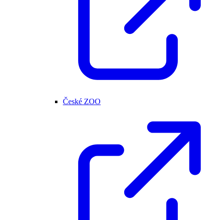
České ZOO