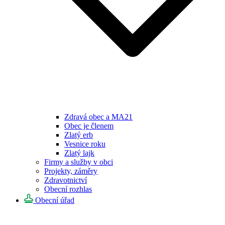
Zdravá obec a MA21
Obec je členem
Zlatý erb
Vesnice roku
Zlatý lajk
Firmy a služby v obci
Projekty, záměry
Zdravotnictví
Obecní rozhlas
Obecní úřad