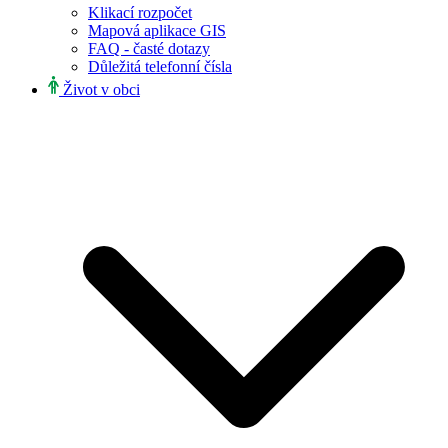
Klikací rozpočet
Mapová aplikace GIS
FAQ - časté dotazy
Důležitá telefonní čísla
Život v obci