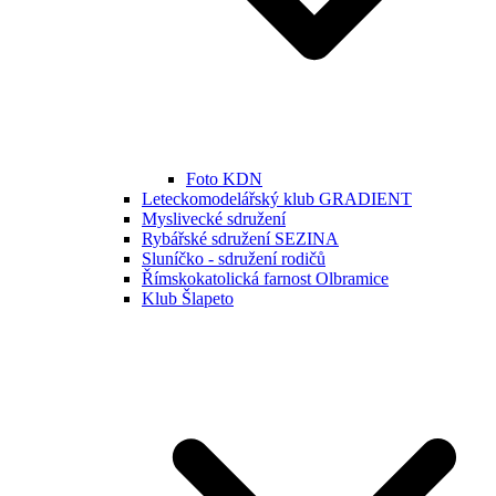
Foto KDN
Leteckomodelářský klub GRADIENT
Myslivecké sdružení
Rybářské sdružení SEZINA
Sluníčko - sdružení rodičů
Římskokatolická farnost Olbramice
Klub Šlapeto