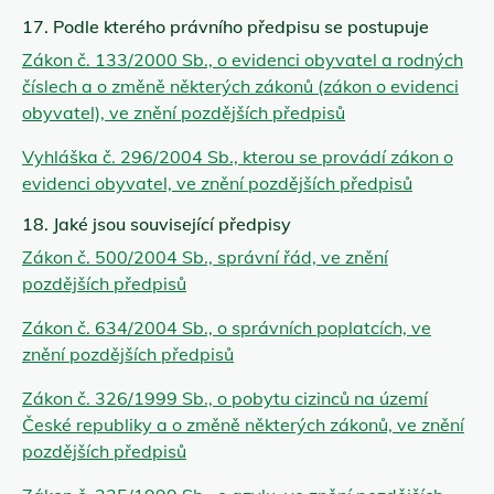
17. Podle kterého právního předpisu se postupuje
Zákon č. 133/2000 Sb., o evidenci obyvatel a rodných
číslech a o změně některých zákonů (zákon o evidenci
obyvatel), ve znění pozdějších předpisů
Vyhláška č. 296/2004 Sb., kterou se provádí zákon o
evidenci obyvatel, ve znění pozdějších předpisů
18. Jaké jsou související předpisy
Zákon č. 500/2004 Sb., správní řád, ve znění
pozdějších předpisů
Zákon č. 634/2004 Sb., o správních poplatcích, ve
znění pozdějších předpisů
Zákon č. 326/1999 Sb., o pobytu cizinců na území
České republiky a o změně některých zákonů, ve znění
pozdějších předpisů