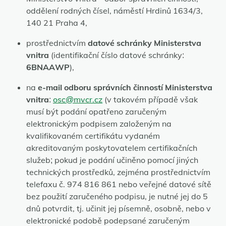
oddělení rodných čísel, náměstí Hrdinů 1634/3,
140 21 Praha 4,
prostřednictvím
datové schránky Ministerstva
vnitra
(identifikační číslo datové schránky:
6BNAAWP
),
na
e-mail odboru správních činností Ministerstva
vnitra
:
osc@mvcr.cz
(v takovém případě však
musí být podání opatřeno zaručeným
elektronickým podpisem založeným na
kvalifikovaném certifikátu vydaném
akreditovaným poskytovatelem certifikačních
služeb; pokud je podání učiněno pomocí jiných
technických prostředků, zejména prostřednictvím
telefaxu č. 974 816 861 nebo veřejné datové sítě
bez použití zaručeného podpisu, je nutné jej do 5
dnů potvrdit, tj. učinit jej písemně, osobně, nebo v
elektronické podobě podepsané zaručeným