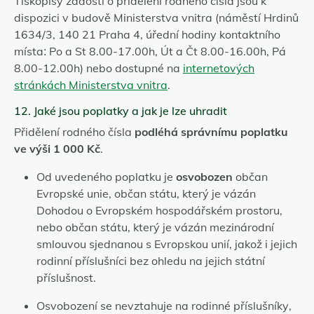
Tiskopisy žádostí o přidělení rodného čísla jsou k
dispozici v budově Ministerstva vnitra (náměstí Hrdinů
1634/3, 140 21 Praha 4, úřední hodiny kontaktního
místa: Po a St 8.00-17.00h, Út a Čt 8.00-16.00h, Pá
8.00-12.00h) nebo dostupné na
internetových
stránkách Ministerstva vnitra
.
12. Jaké jsou poplatky a jak je lze uhradit
Přidělení rodného čísla
podléhá správnímu poplatku
ve výši 1 000 Kč
.
Od uvedeného poplatku je
osvobozen
občan
Evropské unie, občan státu, který je vázán
Dohodou o Evropském hospodářském prostoru,
nebo občan státu, který je vázán mezinárodní
smlouvou sjednanou s Evropskou unií, jakož i jejich
rodinní příslušníci bez ohledu na jejich státní
příslušnost.
Osvobození se nevztahuje na rodinné příslušníky,