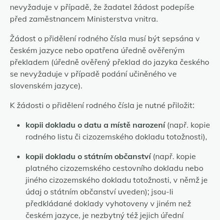
nevyžaduje v případě, že žadatel žádost podepíše
před zaměstnancem Ministerstva vnitra.
Žádost o přidělení rodného čísla musí být sepsána v
českém jazyce nebo opatřena úředně ověřeným
překladem (úředně ověřený překlad do jazyka českého
se nevyžaduje v případě podání učiněného ve
slovenském jazyce).
K žádosti o přidělení rodného čísla je nutné přiložit:
kopii dokladu o datu a místě narození
(např. kopie
rodného listu či cizozemského dokladu totožnosti),
kopii dokladu o státním občanství
(např. kopie
platného cizozemského cestovního dokladu nebo
jiného cizozemského dokladu totožnosti, v němž je
údaj o státním občanství uveden); jsou-li
předkládané doklady vyhotoveny v jiném než
českém jazyce, je nezbytný též jejich úřední