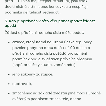
před 1.1.1954 mají stejnou strukturu, jsou však
devítimístná s třímístnou koncovkou a nesplňují
podmínku dělitelnosti jedenácti.
5. Kdo je oprávněn v této věci jednat (podat žádost
apod.)
Žádost o přidělení rodného čísla může podat:
cizinec, který
nemá
na území České republiky
povolen pobyt na dobu delší než 90 dnů, a o
přidělení rodného čísla požádá pro splnění
podmínek podle zvláštních právních předpisů
(např. pro účely studia, zaměstnání),
jeho zákonný zástupce,
opatrovník,
zmocněnec na základě zvláštní plné moci s úředně
ověřeným podpisem zmocnitele, anebo