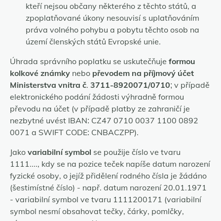
kteří nejsou občany některého z těchto států, a
zpoplatňované úkony nesouvisí s uplatňováním
práva volného pohybu a pobytu těchto osob na
území členských států Evropské unie.
Úhrada správního poplatku se uskutečňuje
formou
kolkové známky
nebo
převodem na příjmový účet
Ministerstva vnitra č
.
3711-8920071/0710
; v případě
elektronického podání žádosti výhradně formou
převodu na účet (v případě platby ze zahraničí je
nezbytné uvést IBAN: CZ47 0710 0037 1100 0892
0071 a SWIFT CODE: CNBACZPP).
Jako
variabilní symbol
se použije číslo ve tvaru
1111...., kdy se na pozice teček napíše datum narození
fyzické osoby, o jejíž přidělení rodného čísla je žádáno
(šestimístné číslo) - např. datum narození 20.01.1971
- variabilní symbol ve tvaru 1111200171 (variabilní
symbol nesmí obsahovat tečky, čárky, pomlčky,