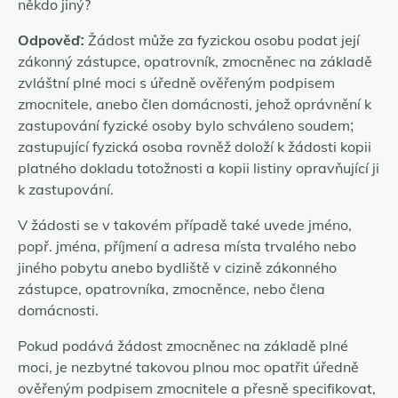
někdo jiný?
Odpověď:
Žádost může za fyzickou osobu podat její
zákonný zástupce, opatrovník, zmocněnec na základě
zvláštní plné moci s úředně ověřeným podpisem
zmocnitele, anebo člen domácnosti, jehož oprávnění k
zastupování fyzické osoby bylo schváleno soudem;
zastupující fyzická osoba rovněž doloží k žádosti kopii
platného dokladu totožnosti a kopii listiny opravňující ji
k zastupování.
V žádosti se v takovém případě také uvede jméno,
popř. jména, příjmení a adresa místa trvalého nebo
jiného pobytu anebo bydliště v cizině zákonného
zástupce, opatrovníka, zmocněnce, nebo člena
domácnosti.
Pokud podává žádost zmocněnec na základě plné
moci, je nezbytné takovou plnou moc opatřit úředně
ověřeným podpisem zmocnitele a přesně specifikovat,