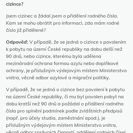
cizince?
Jsem cizinec a žádal jsem o přidělení rodného čísla.
Kam se mohu obrátit pro informaci, zda mám rodné
číslo již přidělené?
Odpověď:
V případě, že se jedná o cizince s povolením
k pobytu na území České republiky na dobu delší než
90 dnů, nebo cizince, kterému byla udělena
mezinárodní ochrana formou azylu nebo doplňkové
ochrany, je příslušným výdejovým místem Ministerstvo
vnitra, věcně odbor azylové a migrační politiky.
V případě, že se jedná o cizince bez povolení k pobytu
na území České republiky, či mu byl povolen pobyt na
dobu kratší než 90 dnů a požádal o přidělení rodného
čísla pro splnění podmínek podle zvláštních předpisů
(např. pro účely studia, zaměstnání apod.), je
příslušným výdejovým místem Ministerstvo vnitra,
věcně odbor správních činností, oddělení rodných čísel,