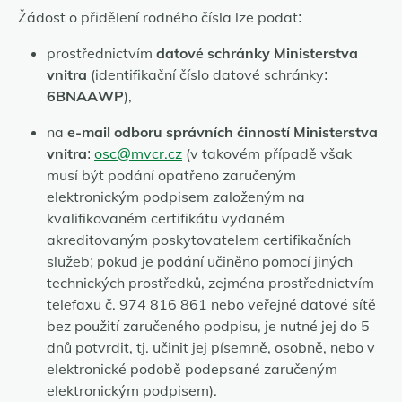
Žádost o přidělení rodného čísla lze podat:
prostřednictvím
datové schránky Ministerstva
vnitra
(identifikační číslo datové schránky:
6BNAAWP
),
na
e-mail odboru správních činností Ministerstva
vnitra
:
osc@mvcr.cz
(v takovém případě však
musí být podání opatřeno zaručeným
elektronickým podpisem založeným na
kvalifikovaném certifikátu vydaném
akreditovaným poskytovatelem certifikačních
služeb; pokud je podání učiněno pomocí jiných
technických prostředků, zejména prostřednictvím
telefaxu č. 974 816 861 nebo veřejné datové sítě
bez použití zaručeného podpisu, je nutné jej do 5
dnů potvrdit, tj. učinit jej písemně, osobně, nebo v
elektronické podobě podepsané zaručeným
elektronickým podpisem).