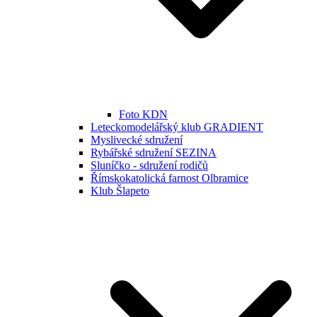
Foto KDN
Leteckomodelářský klub GRADIENT
Myslivecké sdružení
Rybářské sdružení SEZINA
Sluníčko - sdružení rodičů
Římskokatolická farnost Olbramice
Klub Šlapeto