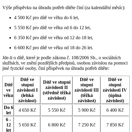
Výše příspěvku na úhradu potřeb dítěte činí (za kalendářní měsíc):
4 500 Kč pro dítě ve věku do 6 let,
5 550 Kč pro dítě ve věku od 6 do 12 let,
6 350 Kč pro dítě ve věku od 12 do 18 let,
6 600 Kč pro dítě ve věku od 18 do 26 let.
Jde-li o dítě, které je podle zákona č. 108/2006 Sb., o sociálních
službách, ve znění pozdějších předpisů, osobou závislou na pomoci
jiné fyzické osoby, činí příspěvek na úhradu potřeb dítěte:
Dítě ve
Dítě ve
Dítě ve
Dítě ve stupni
Dítě
stupni
stupni
stupni
závislosti II
ve
závislosti I
závislosti III
závislosti IV
(středně těžká
věku
(lehká
(těžká
(úplná
závislost)
závislost)
závislost)
závislost)
Do 6
4 650 Kč
5 550 Kč
5 900 Kč
6 400 Kč
let
6 -
12
5 650 Kč
6 800 Kč
7 250 Kč
7 850 Kč
let