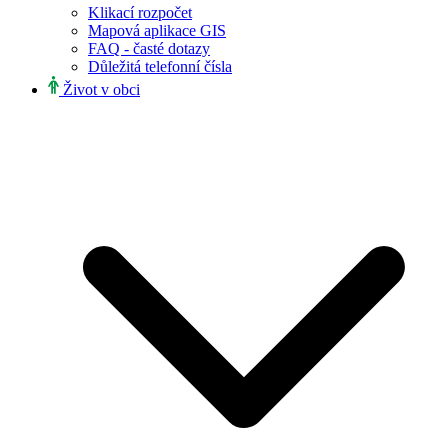
Klikací rozpočet
Mapová aplikace GIS
FAQ - časté dotazy
Důležitá telefonní čísla
Život v obci