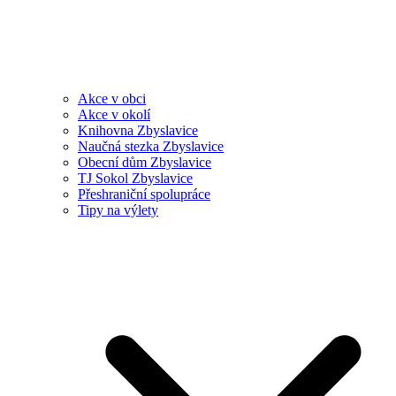
Akce v obci
Akce v okolí
Knihovna Zbyslavice
Naučná stezka Zbyslavice
Obecní dům Zbyslavice
TJ Sokol Zbyslavice
Přeshraniční spolupráce
Tipy na výlety