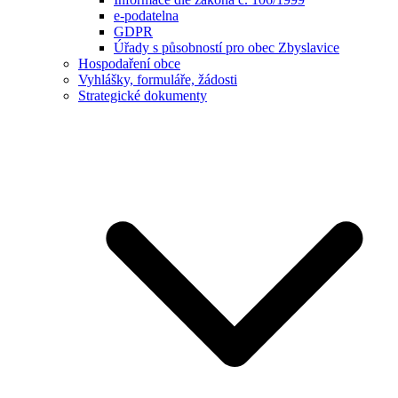
e-podatelna
GDPR
Úřady s působností pro obec Zbyslavice
Hospodaření obce
Vyhlášky, formuláře, žádosti
Strategické dokumenty