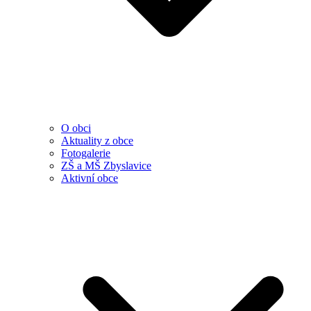
O obci
Aktuality z obce
Fotogalerie
ZŠ a MŠ Zbyslavice
Aktivní obce