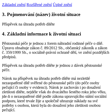
Základní znění
Rozšířené znění
Úplné znění
3. Pojmenování (název) životní situace
Příspěvek na úhradu potřeb dítěte
4. Základní informace k životní situaci
Pěstounská péče je jednou z forem náhradní rodinné péče o dítě.
Úpravu obsahuje zákon č. 89/2012 Sb., občanský zákoník a zákon
č. 359/1999 Sb., o sociálně-právní ochraně dětí, ve znění pozdějších
předpisů.
Příspěvek na úhradu potřeb dítěte je jednou z dávek pěstounské
péče.
Nárok na příspěvek na úhradu potřeb dítěte má nezletilé
nezaopatřené dítě svěřené do pěstounské péče (do péče osoby
pečující či osoby v evidenci). Nárok je zachován i po dosažení
zletilosti dítěte, nejdéle však do dvacátého šestého roku jeho věku,
jde-li o nezaopatřené dítě podle zákona upravujícího státní sociální
podporu, které trvale žije a společně uhrazuje náklady na své
potřeby s osobou, která byla do dosažení jeho zletilosti osobou
pečující.