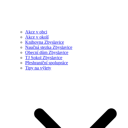
Akce v obci
Akce v okolí
Knihovna Zbyslavice
Naučná stezka Zbyslavice
Obecní dům Zbyslavice
TJ Sokol Zbyslavice
Přeshraniční spolupráce
Tipy na výlety