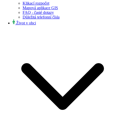
Klikací rozpočet
Mapová aplikace GIS
FAQ - časté dotazy
Důležitá telefonní čísla
Život v obci