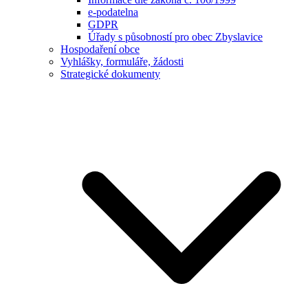
e-podatelna
GDPR
Úřady s působností pro obec Zbyslavice
Hospodaření obce
Vyhlášky, formuláře, žádosti
Strategické dokumenty