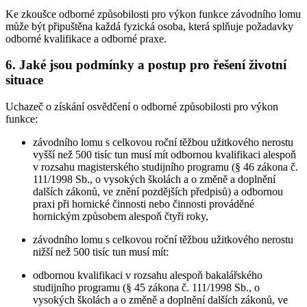
Ke zkoušce odborné způsobilosti pro výkon funkce závodního lomu
může být připuštěna každá fyzická osoba, která splňuje požadavky
odborné kvalifikace a odborné praxe.
6. Jaké jsou podmínky a postup pro řešení životní
situace
Uchazeč o získání osvědčení o odborné způsobilosti pro výkon
funkce:
závodního lomu s celkovou roční těžbou užitkového nerostu
vyšší než 500 tisíc tun musí mít odbornou kvalifikaci alespoň
v rozsahu magisterského studijního programu (§ 46 zákona č.
111/1998 Sb., o vysokých školách a o změně a doplnění
dalších zákonů, ve znění pozdějších předpisů) a odbornou
praxi při hornické činnosti nebo činnosti prováděné
hornickým způsobem alespoň čtyři roky,
závodního lomu s celkovou roční těžbou užitkového nerostu
nižší než 500 tisíc tun musí mít:
odbornou kvalifikaci v rozsahu alespoň bakalářského
studijního programu (§ 45 zákona č. 111/1998 Sb., o
vysokých školách a o změně a doplnění dalších zákonů, ve