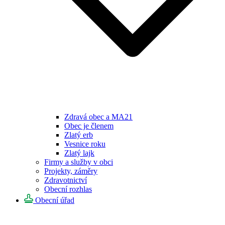
Zdravá obec a MA21
Obec je členem
Zlatý erb
Vesnice roku
Zlatý lajk
Firmy a služby v obci
Projekty, záměry
Zdravotnictví
Obecní rozhlas
Obecní úřad