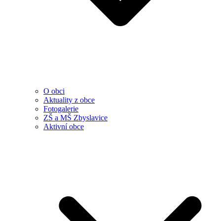
O obci
Aktuality z obce
Fotogalerie
ZŠ a MŠ Zbyslavice
Aktivní obce