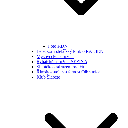
Foto KDN
Leteckomodelářský klub GRADIENT
Myslivecké sdružení
Rybářské sdružení SEZINA
Sluníčko - sdružení rodičů
Římskokatolická farnost Olbramice
Klub Šlapeto