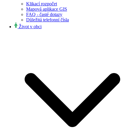
Klikací rozpočet
Mapová aplikace GIS
FAQ - časté dotazy
Důležitá telefonní čísla
Život v obci