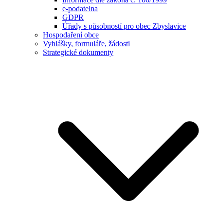
e-podatelna
GDPR
Úřady s působností pro obec Zbyslavice
Hospodaření obce
Vyhlášky, formuláře, žádosti
Strategické dokumenty