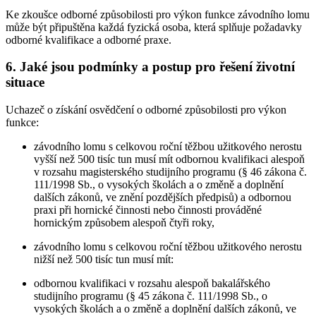
Ke zkoušce odborné způsobilosti pro výkon funkce závodního lomu
může být připuštěna každá fyzická osoba, která splňuje požadavky
odborné kvalifikace a odborné praxe.
6. Jaké jsou podmínky a postup pro řešení životní
situace
Uchazeč o získání osvědčení o odborné způsobilosti pro výkon
funkce:
závodního lomu s celkovou roční těžbou užitkového nerostu
vyšší než 500 tisíc tun musí mít odbornou kvalifikaci alespoň
v rozsahu magisterského studijního programu (§ 46 zákona č.
111/1998 Sb., o vysokých školách a o změně a doplnění
dalších zákonů, ve znění pozdějších předpisů) a odbornou
praxi při hornické činnosti nebo činnosti prováděné
hornickým způsobem alespoň čtyři roky,
závodního lomu s celkovou roční těžbou užitkového nerostu
nižší než 500 tisíc tun musí mít:
odbornou kvalifikaci v rozsahu alespoň bakalářského
studijního programu (§ 45 zákona č. 111/1998 Sb., o
vysokých školách a o změně a doplnění dalších zákonů, ve