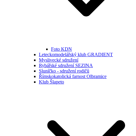
Foto KDN
Leteckomodelářský klub GRADIENT
Myslivecké sdružení
Rybářské sdružení SEZINA
Sluníčko - sdružení rodičů
Římskokatolická farnost Olbramice
Klub Šlapeto