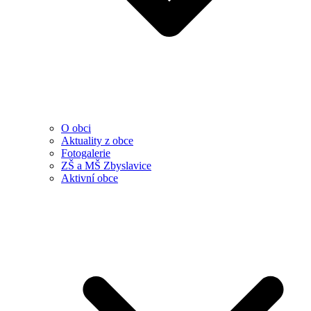
O obci
Aktuality z obce
Fotogalerie
ZŠ a MŠ Zbyslavice
Aktivní obce