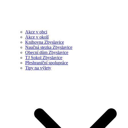
Akce v obci
Akce v okolí
Knihovna Zbyslavice
Naučná stezka Zbyslavice
Obecní dům Zbyslavice
TJ Sokol Zbyslavice
Přeshraniční spolupráce
Tipy na výlety