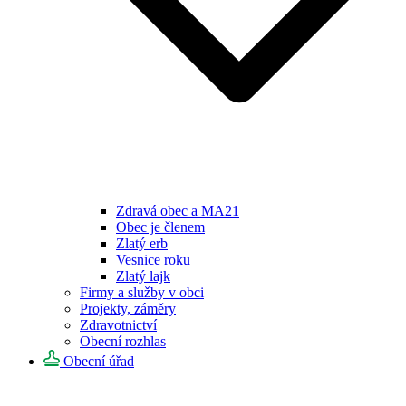
Zdravá obec a MA21
Obec je členem
Zlatý erb
Vesnice roku
Zlatý lajk
Firmy a služby v obci
Projekty, záměry
Zdravotnictví
Obecní rozhlas
Obecní úřad