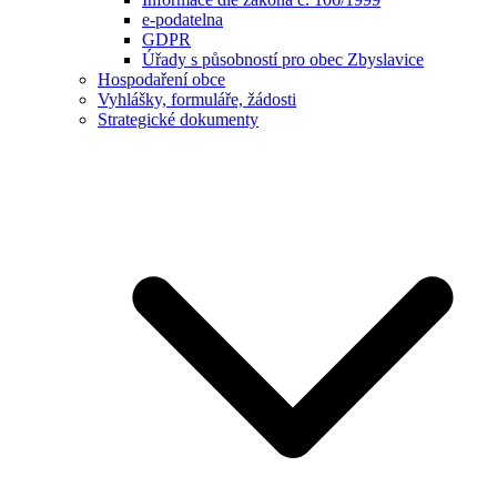
e-podatelna
GDPR
Úřady s působností pro obec Zbyslavice
Hospodaření obce
Vyhlášky, formuláře, žádosti
Strategické dokumenty