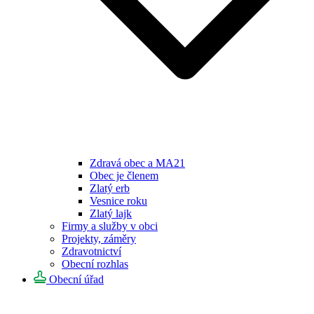
Zdravá obec a MA21
Obec je členem
Zlatý erb
Vesnice roku
Zlatý lajk
Firmy a služby v obci
Projekty, záměry
Zdravotnictví
Obecní rozhlas
Obecní úřad