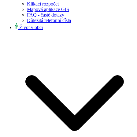
Klikací rozpočet
Mapová aplikace GIS
FAQ - časté dotazy
Důležitá telefonní čísla
Život v obci