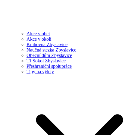
Akce v obci
Akce v okolí
Knihovna Zbyslavice
Naučná stezka Zbyslavice
Obecní dům Zbyslavice
TJ Sokol Zbyslavice
Přeshraniční spolupráce
Tipy na výlety