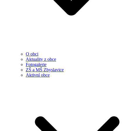
O obci
Aktuality z obce
Fotogalerie
ZŠ a MŠ Zbyslavice
Aktivní obce