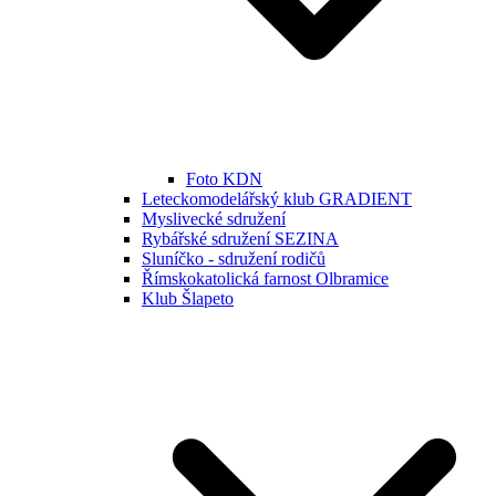
Foto KDN
Leteckomodelářský klub GRADIENT
Myslivecké sdružení
Rybářské sdružení SEZINA
Sluníčko - sdružení rodičů
Římskokatolická farnost Olbramice
Klub Šlapeto