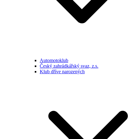
Automotoklub
Český zahrádkářský svaz, z.s.
Klub dříve narozených