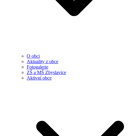
O obci
Aktuality z obce
Fotogalerie
ZŠ a MŠ Zbyslavice
Aktivní obce