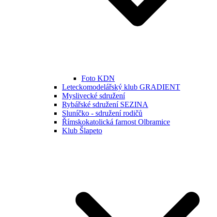
Foto KDN
Leteckomodelářský klub GRADIENT
Myslivecké sdružení
Rybářské sdružení SEZINA
Sluníčko - sdružení rodičů
Římskokatolická farnost Olbramice
Klub Šlapeto