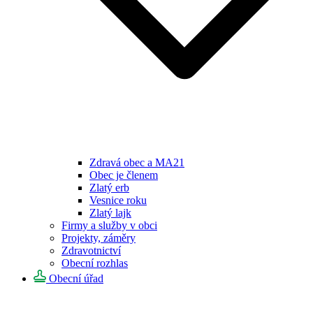
Zdravá obec a MA21
Obec je členem
Zlatý erb
Vesnice roku
Zlatý lajk
Firmy a služby v obci
Projekty, záměry
Zdravotnictví
Obecní rozhlas
Obecní úřad