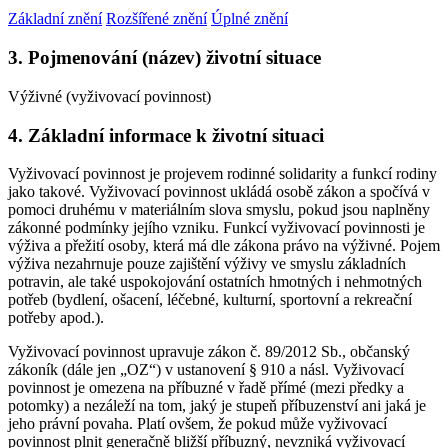
Základní znění
Rozšířené znění
Úplné znění
3. Pojmenování (název) životní situace
Výživné (vyživovací povinnost)
4. Základní informace k životní situaci
Vyživovací povinnost je projevem rodinné solidarity a funkcí rodiny
jako takové. Vyživovací povinnost ukládá osobě zákon a spočívá v
pomoci druhému v materiálním slova smyslu, pokud jsou naplněny
zákonné podmínky jejího vzniku. Funkcí vyživovací povinnosti je
výživa a přežití osoby, která má dle zákona právo na výživné. Pojem
výživa nezahrnuje pouze zajištění výživy ve smyslu základních
potravin, ale také uspokojování ostatních hmotných i nehmotných
potřeb (bydlení, ošacení, léčebné, kulturní, sportovní a rekreační
potřeby apod.).
Vyživovací povinnost upravuje zákon č. 89/2012 Sb., občanský
zákoník (dále jen „OZ“) v ustanovení § 910 a násl. Vyživovací
povinnost je omezena na příbuzné v řadě přímé (mezi předky a
potomky) a nezáleží na tom, jaký je stupeň příbuzenství ani jaká je
jeho právní povaha. Platí ovšem, že pokud může vyživovací
povinnost plnit generačně bližší příbuzný, nevzniká vyživovací