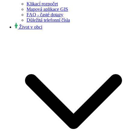
Klikací rozpočet
Mapová aplikace GIS
FAQ - časté dotazy
Důležitá telefonní čísla
Život v obci