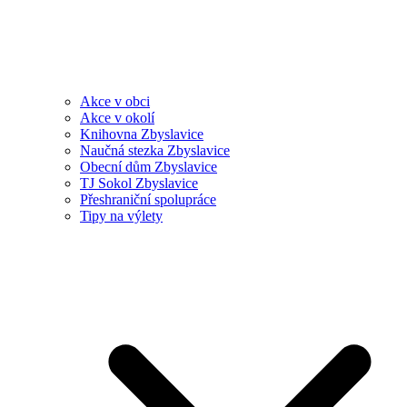
Akce v obci
Akce v okolí
Knihovna Zbyslavice
Naučná stezka Zbyslavice
Obecní dům Zbyslavice
TJ Sokol Zbyslavice
Přeshraniční spolupráce
Tipy na výlety