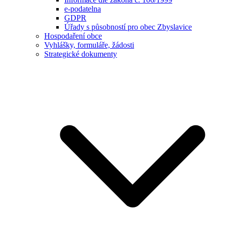
e-podatelna
GDPR
Úřady s působností pro obec Zbyslavice
Hospodaření obce
Vyhlášky, formuláře, žádosti
Strategické dokumenty