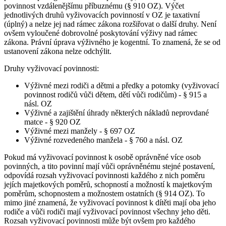
povinnost vzdálenějšímu příbuznému (§ 910 OZ). Výčet
jednotlivých druhů vyživovacích povinností v OZ je taxativní
(úplný) a nelze jej nad rámec zákona rozšiřovat o další druhy. Není
ovšem vyloučené dobrovolné poskytování výživy nad rámec
zákona. Právní úprava výživného je kogentní. To znamená, že se od
ustanovení zákona nelze odchýlit.
Druhy vyživovací povinnosti:
Výživné mezi rodiči a dětmi a předky a potomky (vyživovací
povinnost rodičů vůči dětem, dětí vůči rodičům) - § 915 a
násl. OZ
Výživné a zajištění úhrady některých nákladů neprovdané
matce - § 920 OZ
Výživné mezi manžely - § 697 OZ
Výživné rozvedeného manžela - § 760 a násl. OZ
Pokud má vyživovací povinnost k osobě oprávněné více osob
povinných, a tito povinní mají vůči oprávněnému stejné postavení,
odpovídá rozsah vyživovací povinnosti každého z nich poměru
jejích majetkových poměrů, schopností a možností k majetkovým
poměrům, schopnostem a možnostem ostatních (§ 914 OZ). To
mimo jiné znamená, že vyživovací povinnost k dítěti mají oba jeho
rodiče a vůči rodiči mají vyživovací povinnost všechny jeho děti.
Rozsah vyživovací povinnosti může být ovšem pro každého