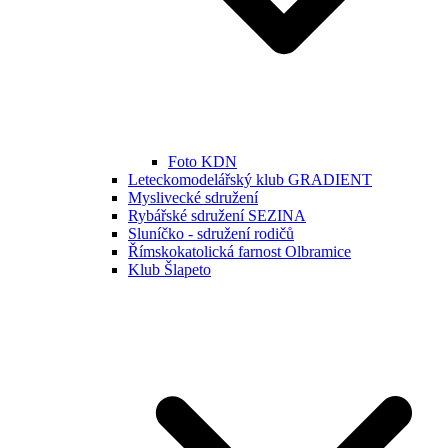
Foto KDN
Leteckomodelářský klub GRADIENT
Myslivecké sdružení
Rybářské sdružení SEZINA
Sluníčko - sdružení rodičů
Římskokatolická farnost Olbramice
Klub Šlapeto