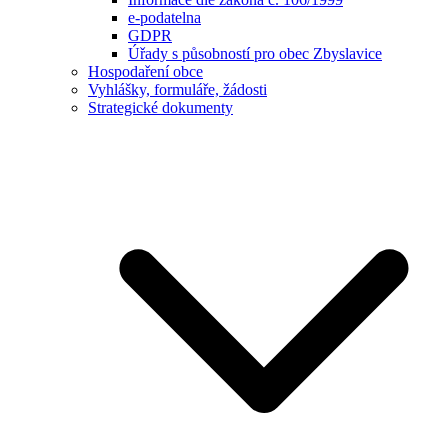
e-podatelna
GDPR
Úřady s působností pro obec Zbyslavice
Hospodaření obce
Vyhlášky, formuláře, žádosti
Strategické dokumenty