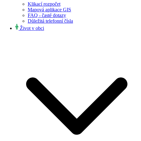
Klikací rozpočet
Mapová aplikace GIS
FAQ - časté dotazy
Důležitá telefonní čísla
Život v obci