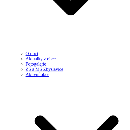
O obci
Aktuality z obce
Fotogalerie
ZŠ a MŠ Zbyslavice
Aktivní obce