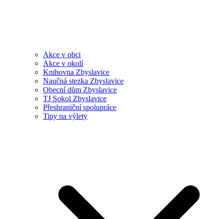
Akce v obci
Akce v okolí
Knihovna Zbyslavice
Naučná stezka Zbyslavice
Obecní dům Zbyslavice
TJ Sokol Zbyslavice
Přeshraniční spolupráce
Tipy na výlety