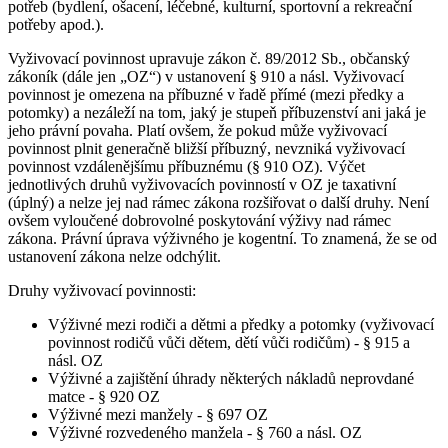
potřeb (bydlení, ošacení, léčebné, kulturní, sportovní a rekreační
potřeby apod.).
Vyživovací povinnost upravuje zákon č. 89/2012 Sb., občanský
zákoník (dále jen „OZ“) v ustanovení § 910 a násl. Vyživovací
povinnost je omezena na příbuzné v řadě přímé (mezi předky a
potomky) a nezáleží na tom, jaký je stupeň příbuzenství ani jaká je
jeho právní povaha. Platí ovšem, že pokud může vyživovací
povinnost plnit generačně bližší příbuzný, nevzniká vyživovací
povinnost vzdálenějšímu příbuznému (§ 910 OZ). Výčet
jednotlivých druhů vyživovacích povinností v OZ je taxativní
(úplný) a nelze jej nad rámec zákona rozšiřovat o další druhy. Není
ovšem vyloučené dobrovolné poskytování výživy nad rámec
zákona. Právní úprava výživného je kogentní. To znamená, že se od
ustanovení zákona nelze odchýlit.
Druhy vyživovací povinnosti:
Výživné mezi rodiči a dětmi a předky a potomky (vyživovací
povinnost rodičů vůči dětem, dětí vůči rodičům) - § 915 a
násl. OZ
Výživné a zajištění úhrady některých nákladů neprovdané
matce - § 920 OZ
Výživné mezi manžely - § 697 OZ
Výživné rozvedeného manžela - § 760 a násl. OZ