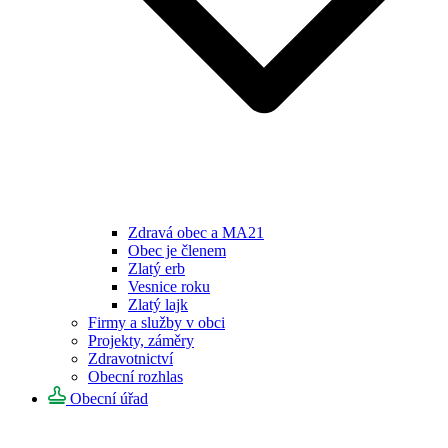
Zdravá obec a MA21
Obec je členem
Zlatý erb
Vesnice roku
Zlatý lajk
Firmy a služby v obci
Projekty, záměry
Zdravotnictví
Obecní rozhlas
Obecní úřad