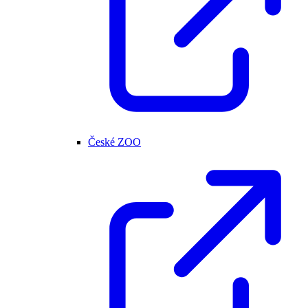
České ZOO