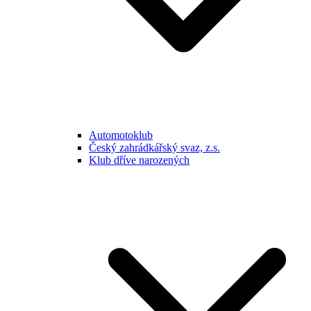
Automotoklub
Český zahrádkářský svaz, z.s.
Klub dříve narozených