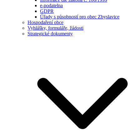
e-podatelna
GDPR
Úřady s působností pro obec Zbyslavice
Hospodaření obce
Vyhlášky, formuláře, žádosti
Strategické dokumenty