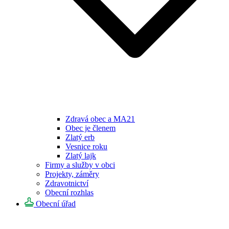
Zdravá obec a MA21
Obec je členem
Zlatý erb
Vesnice roku
Zlatý lajk
Firmy a služby v obci
Projekty, záměry
Zdravotnictví
Obecní rozhlas
Obecní úřad