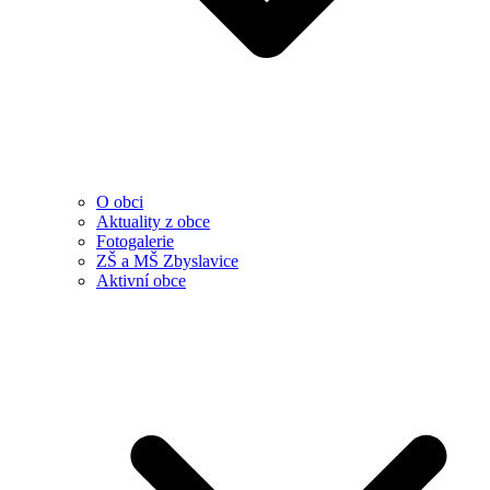
O obci
Aktuality z obce
Fotogalerie
ZŠ a MŠ Zbyslavice
Aktivní obce