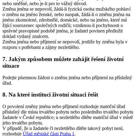
nebo směšné, nebo je-li pro to vážný důvod.
Změna jména se nepovolí, žádá-li fyzická osoba mužského pohlaví
o změnu na jméno ženské, nebo naopak, žádá-li o změnu jména na
jméno zkomolené, zdrobnělé, domácké, nebo na jméno, které má
žijící sourozenec společných rodičů; vzniknou-li pochybnosti o
správné pravopisné podobě jména, je žadatel povinen předložit
doklad vydaný znalcem.
Změna jména nebo příjmení se nepovolí, jestliže by změna byla v
rozporu s potřebami a zájmy nezletilého.
7. Jakým způsobem můžete zahájit řešení životní
situace
Podejte písemnou žádost o změnu jména nebo příjmení na příslušný
úřad.
8. Na které instituci životní situaci řešit
O povolení změny jména nebo příjmení rozhoduje matriční úřad
příslušný dle místa trvalého pobytu nebo posledního trvalého pobytu
žadatele v České republice; u nezletilého dítěte matriční úřad v místě
jeho trvalého pobytu.
V případě, že u žadatele či nezletilého dítěte takový pobyt není,
rozhoduje
Úřad městské části Praha 1
.