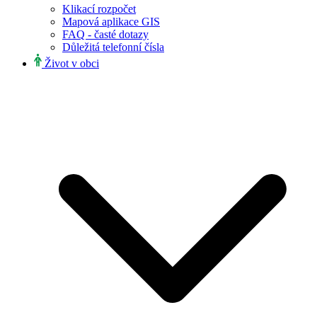
Klikací rozpočet
Mapová aplikace GIS
FAQ - časté dotazy
Důležitá telefonní čísla
Život v obci