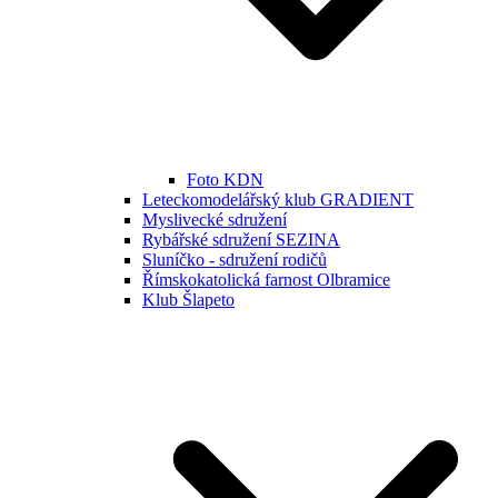
Foto KDN
Leteckomodelářský klub GRADIENT
Myslivecké sdružení
Rybářské sdružení SEZINA
Sluníčko - sdružení rodičů
Římskokatolická farnost Olbramice
Klub Šlapeto