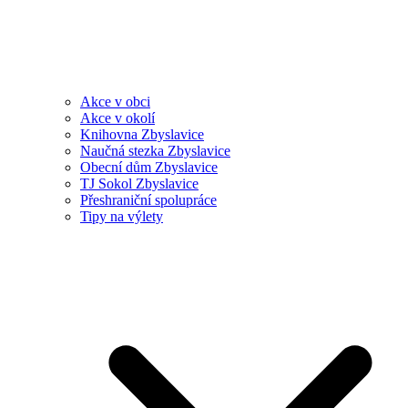
Akce v obci
Akce v okolí
Knihovna Zbyslavice
Naučná stezka Zbyslavice
Obecní dům Zbyslavice
TJ Sokol Zbyslavice
Přeshraniční spolupráce
Tipy na výlety