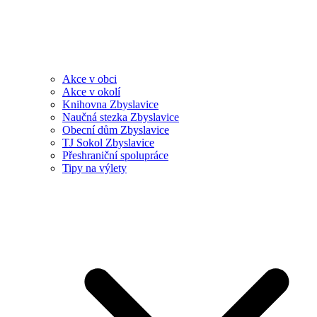
Akce v obci
Akce v okolí
Knihovna Zbyslavice
Naučná stezka Zbyslavice
Obecní dům Zbyslavice
TJ Sokol Zbyslavice
Přeshraniční spolupráce
Tipy na výlety