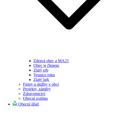
Zdravá obec a MA21
Obec je členem
Zlatý erb
Vesnice roku
Zlatý lajk
Firmy a služby v obci
Projekty, záměry
Zdravotnictví
Obecní rozhlas
Obecní úřad