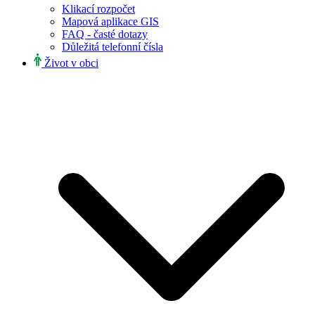
Klikací rozpočet
Mapová aplikace GIS
FAQ - časté dotazy
Důležitá telefonní čísla
Život v obci