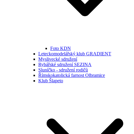
Foto KDN
Leteckomodelářský klub GRADIENT
Myslivecké sdružení
Rybářské sdružení SEZINA
Sluníčko - sdružení rodičů
Římskokatolická farnost Olbramice
Klub Šlapeto