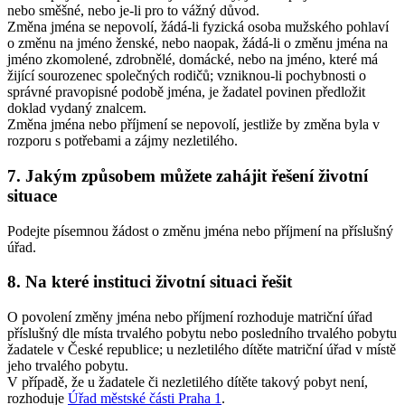
nebo směšné, nebo je-li pro to vážný důvod.
Změna jména se nepovolí, žádá-li fyzická osoba mužského pohlaví
o změnu na jméno ženské, nebo naopak, žádá-li o změnu jména na
jméno zkomolené, zdrobnělé, domácké, nebo na jméno, které má
žijící sourozenec společných rodičů; vzniknou-li pochybnosti o
správné pravopisné podobě jména, je žadatel povinen předložit
doklad vydaný znalcem.
Změna jména nebo příjmení se nepovolí, jestliže by změna byla v
rozporu s potřebami a zájmy nezletilého.
7. Jakým způsobem můžete zahájit řešení životní
situace
Podejte písemnou žádost o změnu jména nebo příjmení na příslušný
úřad.
8. Na které instituci životní situaci řešit
O povolení změny jména nebo příjmení rozhoduje matriční úřad
příslušný dle místa trvalého pobytu nebo posledního trvalého pobytu
žadatele v České republice; u nezletilého dítěte matriční úřad v místě
jeho trvalého pobytu.
V případě, že u žadatele či nezletilého dítěte takový pobyt není,
rozhoduje
Úřad městské části Praha 1
.