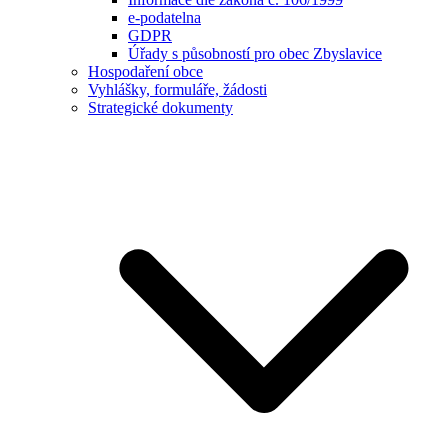
e-podatelna
GDPR
Úřady s působností pro obec Zbyslavice
Hospodaření obce
Vyhlášky, formuláře, žádosti
Strategické dokumenty