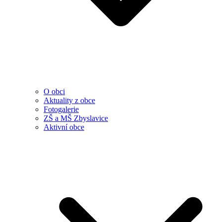
O obci
Aktuality z obce
Fotogalerie
ZŠ a MŠ Zbyslavice
Aktivní obce