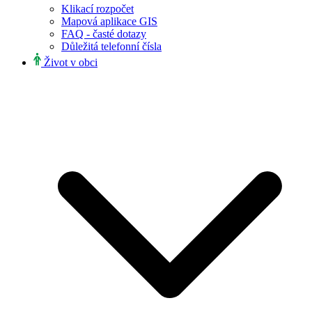
Klikací rozpočet
Mapová aplikace GIS
FAQ - časté dotazy
Důležitá telefonní čísla
Život v obci