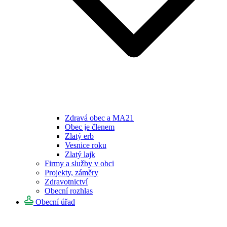
Zdravá obec a MA21
Obec je členem
Zlatý erb
Vesnice roku
Zlatý lajk
Firmy a služby v obci
Projekty, záměry
Zdravotnictví
Obecní rozhlas
Obecní úřad