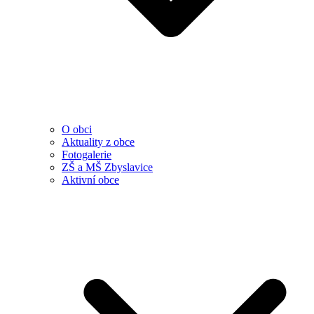
O obci
Aktuality z obce
Fotogalerie
ZŠ a MŠ Zbyslavice
Aktivní obce