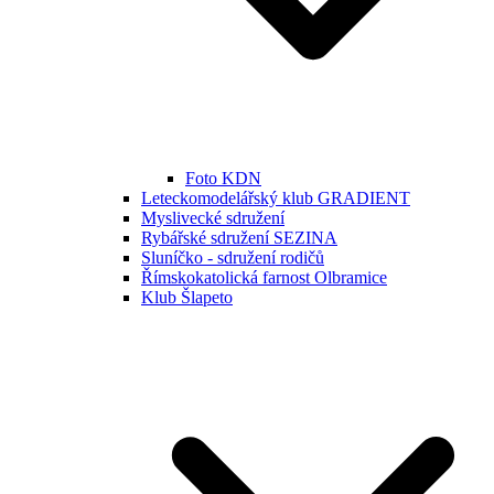
Foto KDN
Leteckomodelářský klub GRADIENT
Myslivecké sdružení
Rybářské sdružení SEZINA
Sluníčko - sdružení rodičů
Římskokatolická farnost Olbramice
Klub Šlapeto