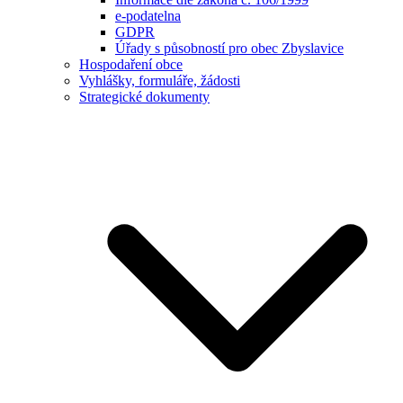
e-podatelna
GDPR
Úřady s působností pro obec Zbyslavice
Hospodaření obce
Vyhlášky, formuláře, žádosti
Strategické dokumenty