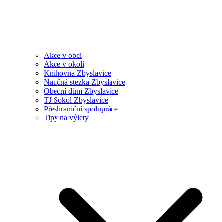
Akce v obci
Akce v okolí
Knihovna Zbyslavice
Naučná stezka Zbyslavice
Obecní dům Zbyslavice
TJ Sokol Zbyslavice
Přeshraniční spolupráce
Tipy na výlety