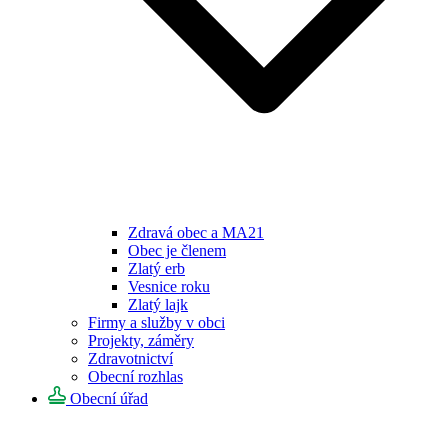
Zdravá obec a MA21
Obec je členem
Zlatý erb
Vesnice roku
Zlatý lajk
Firmy a služby v obci
Projekty, záměry
Zdravotnictví
Obecní rozhlas
Obecní úřad