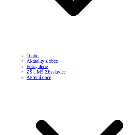
O obci
Aktuality z obce
Fotogalerie
ZŠ a MŠ Zbyslavice
Aktivní obce