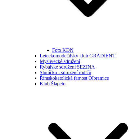
Foto KDN
Leteckomodelářský klub GRADIENT
Myslivecké sdružení
Rybářské sdružení SEZINA
Sluníčko - sdružení rodičů
Římskokatolická farnost Olbramice
Klub Šlapeto