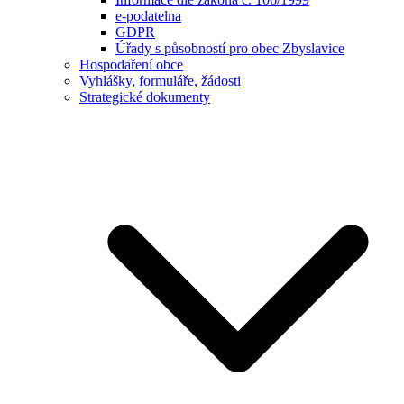
e-podatelna
GDPR
Úřady s působností pro obec Zbyslavice
Hospodaření obce
Vyhlášky, formuláře, žádosti
Strategické dokumenty