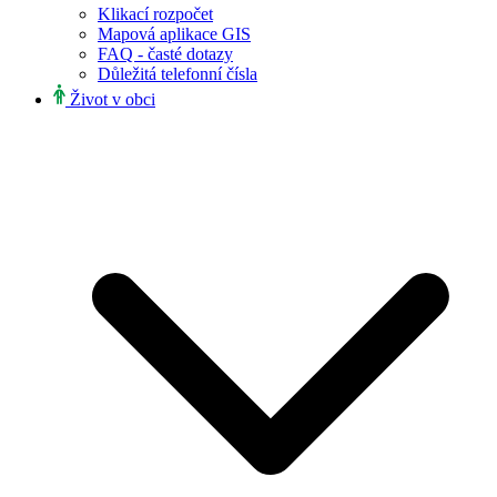
Klikací rozpočet
Mapová aplikace GIS
FAQ - časté dotazy
Důležitá telefonní čísla
Život v obci