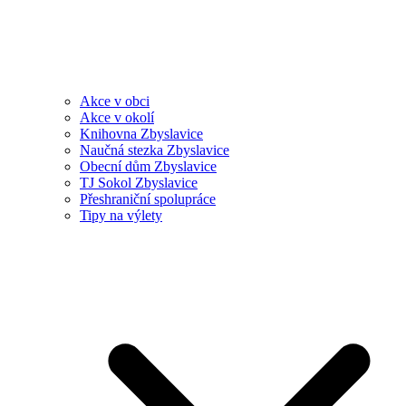
Akce v obci
Akce v okolí
Knihovna Zbyslavice
Naučná stezka Zbyslavice
Obecní dům Zbyslavice
TJ Sokol Zbyslavice
Přeshraniční spolupráce
Tipy na výlety